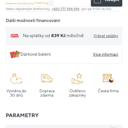
3 648 Kč/g
Garance nejnižší ceny:
Nebo objednejte telefonicky:
+420 777 354 596
(po–pá 9:00–16:00)
Další možnosti financování:
Na splátky od
839 Kč
měsíčně
Vybrat splátky
Dárkové balení
Více informací
Výměna do
Doprava
Ověřeno
Česká firma
30 dnů
zdarma
zákazníky
PARAMETRY