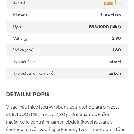
Jakost
nové
Materiál
žluté zlato
Ryzost
585/1000 (14kt)
Vaha (g)
2.30
Výška (cm)
1.60
Typ náušnic
visací
Typ ostatních kamenů
zirkon
DETAILNÍ POPIS
Visací náušnice jsou vyrobeny ze žlutého zlata o ryzosti
585/1000 (14kt) a váze 2,30 g. Dominantou každé
náušnice je centrální kámen obdélníkového tvaru v
červené barvě. Doplňující kameny tvoří zirkony umístěné