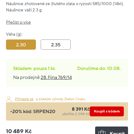
Náušnice zhotovené ze žlutého zlata o ryzosti 585/1000 (14kt).
Náušnice váží 2.3 g.
Přečíst si více
Váha (g):
2.30
2.35
Skladem
pouze
1 ks
Doručíme do: 10.08.
Na prodejně
28. října 769/14
Přihlaste se
a získejte výhody Zlaton Clubu
8 391 Kč
-20% kód:
SRPEN20
Koupit s kódem
ušetříte 2 098 Kč
10 489 Kč
Koupit