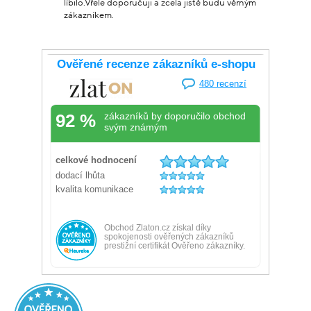
líbilo.Vřele doporučuji a zcela jistě budu věrným
zákazníkem.