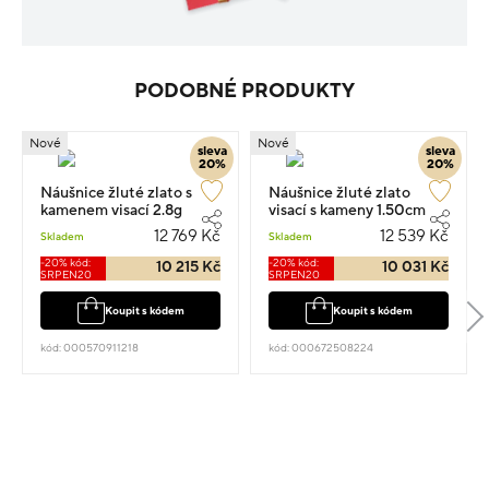
PODOBNÉ PRODUKTY
Nové
Nové
sleva
sleva
20%
20%
Náušnice žluté zlato s
Náušnice žluté zlato
kamenem visací 2.8g
visací s kameny 1.50cm
2.75g
12 769 Kč
12 539 Kč
Skladem
Skladem
-20% kód:
-20% kód:
10 215 Kč
10 031 Kč
SRPEN20
SRPEN20
Koupit s kódem
Koupit s kódem
kód: 000570911218
kód: 000672508224