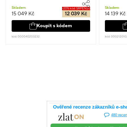
Skladem
Skladem
-20% kód: SRPEN20
15 049 Kč
12 039 Kč
14 139 Kč
Koupit s kódem
kód: 000040203232
kód: 000212010