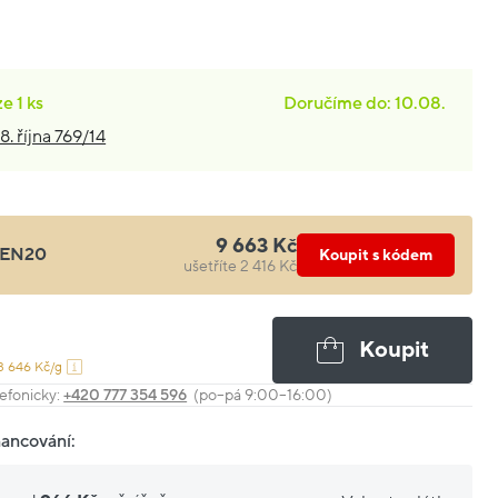
ze
1 ks
Doručíme do: 10.08.
8. října 769/14
9 663 Kč
EN20
Koupit s kódem
ušetříte 2 416 Kč
Koupit
3 646 Kč/g
efonicky:
+420 777 354 596
(po–pá 9:00–16:00)
nancování: