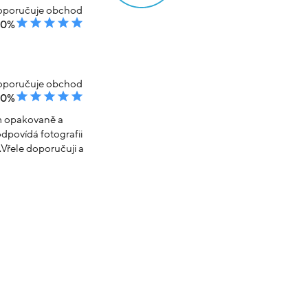
poručuje obchod
00%
poručuje obchod
00%
em opakovaně a
dpovídá fotografii
Vřele doporučuji a