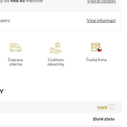
ky od
966 Kč
měsíčně
Vybrat splátky
alení
Více informací
Doprava
Ověřeno
Česká firma
zdarma
zákazníky
Y
nové
žluté zlato