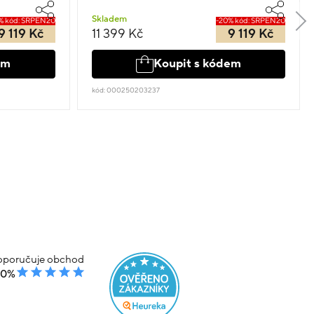
Skladem
% kód: SRPEN20
-20% kód: SRPEN20
9 119 Kč
11 399 Kč
9 119 Kč
em
Koupit s kódem
kód: 000250203237
poručuje obchod
00%