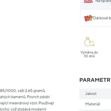
Na splát
Dárkové b
Výměna do
30 dnů
PARAMETR
 585/1000, váží 2.65 gramů.
Jakost
drahých kamenů. Povrch zdobí
ající meandrový vzor. Používají
Materiál
plochý, což dodává moderní