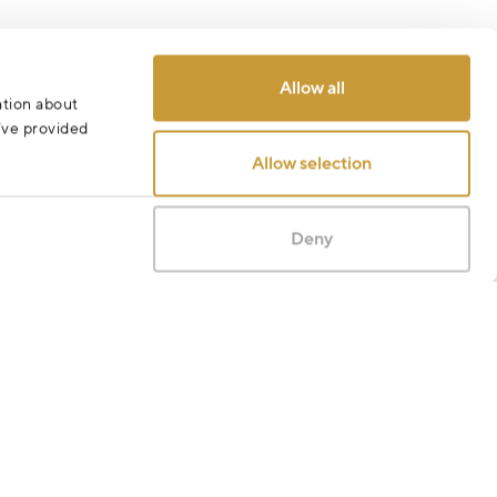
Allow all
ation about
u’ve provided
Allow selection
Deny