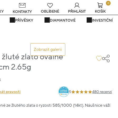
0
s
KY
OBLÍBENÉ
PŘIHLÁSIT
KOŠÍK
KONTAKTY
PŘÍVĚSKY
DIAMANTOVÉ
INVESTIČNÍ
Zobrazit galerii
žluté zlato oválné
8cm 2.65g
4
kát pravosti
5
480 recenzí
é ze žlutého zlata o ryzosti 585/1000 (14kt). Náušnice váží