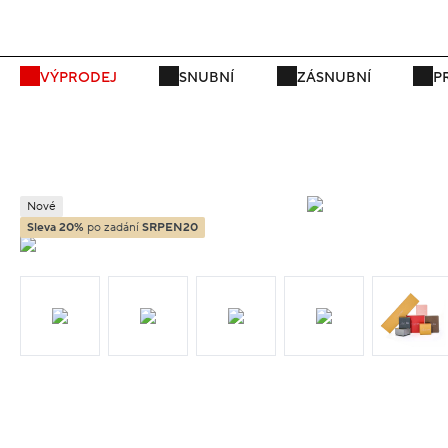
P
VÝPRODEJ
SNUBNÍ
ZÁSNUBNÍ
P
Nové
Sleva 20%
po zadání
SRPEN20