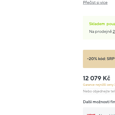
Přečíst si více
Skladem
pou
Na prodejně
2
-20% kód:
SRP
12 079 Kč
Garance nejnižší ceny:
Nebo objednejte tel
Další možnosti fi