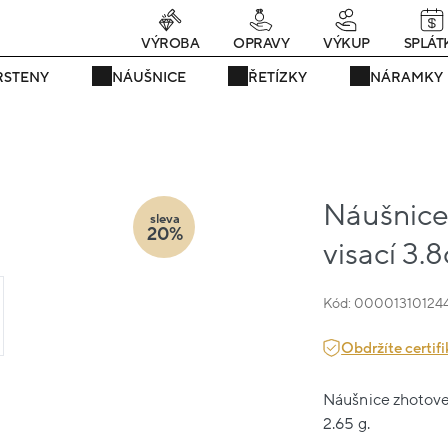
rávě teď! - 20 % na vše! Kód: SRPEN20
25 dní : 14h : 57m : 25
VÝROBA
OPRAVY
VÝKUP
SPLÁT
RSTENY
NÁUŠNICE
ŘETÍZKY
NÁRAMKY
Náušnice 
sleva
20%
visací 3.
Kód: 00001310124
Obdržíte certifi
Náušnice zhotoven
2.65 g.