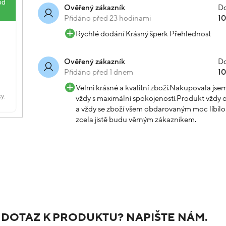
Do
Ověřený zákazník
Přidáno před 23 hodinami
1
Rychlé dodání Krásný šperk Přehlednost
Do
Ověřený zákazník
Přidáno před 1 dnem
1
Velmi krásné a kvalitní zboží.Nakupovala js
vždy s maximální spokojeností.Produkt vždy o
a vždy se zboží všem obdarovaným moc líbilo.
zcela jistě budu věrným zákazníkem.
 DOTAZ K PRODUKTU? NAPIŠTE NÁM.