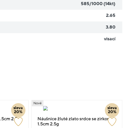
585/1000 (14kt)
2.65
3.80
visací
Nové
sleva
sleva
20%
20%
2.5cm 2.5g
Náušnice žluté zlato srdce se zirkony
1.5cm 2.5g