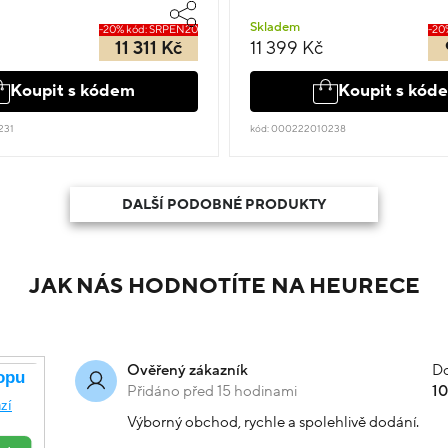
Skladem
-20% kód: SRPEN20
-20
11 311 Kč
11 399 Kč
Koupit s kódem
Koupit s kód
231
kód: 000222010238
DALŠÍ PODOBNÉ PRODUKTY
JAK NÁS HODNOTÍTE NA HEURECE
Do
Ověřený zákazník
Přidáno před 15 hodinami
1
Výborný obchod, rychle a spolehlivě dodání.