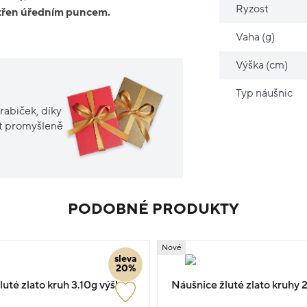
Ryzost
atřen úředním puncem.
Vaha (g)
Výška (cm)
Typ náušnic
rabiček, díky
it promyšleně
PODOBNÉ PRODUKTY
Nové
sleva
20%
uté zlato kruh 3.10g výška
Náušnice žluté zlato kruhy 