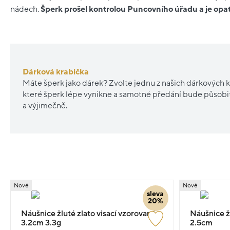
nádech.
Šperk prošel kontrolou Puncovního úřadu a je op
Dárková krabička
Máte šperk jako dárek? Zvolte jednu z našich dárkových k
které šperk lépe vynikne a samotné předání bude působ
a výjimečně.
Nové
Nové
sleva
20%
Náušnice žluté zlato visací vzorované
Náušnice žl
3.2cm 3.3g
2.5cm