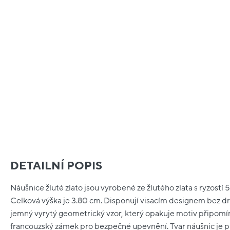
DETAILNÍ POPIS
Náušnice žluté zlato jsou vyrobené ze žlutého zlata s ryzostí
Celková výška je 3.80 cm. Disponují visacím designem bez 
jemný vyrytý geometrický vzor, který opakuje motiv připomín
francouzský zámek pro bezpečné upevnění. Tvar náušnic je 