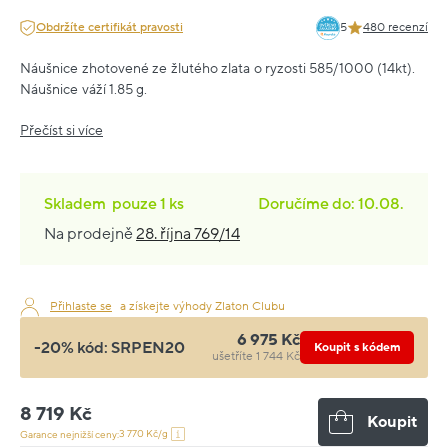
Obdržíte certifikát pravosti
5
480 recenzí
Náušnice zhotovené ze žlutého zlata o ryzosti 585/1000 (14kt).
Náušnice váží 1.85 g.
Přečíst si více
Skladem
pouze
1 ks
Doručíme do: 10.08.
Na prodejně
28. října 769/14
Přihlaste se
a získejte výhody Zlaton Clubu
6 975 Kč
-20% kód:
SRPEN20
Koupit s kódem
ušetříte 1 744 Kč
8 719 Kč
Koupit
3 770 Kč/g
Garance nejnižší ceny: