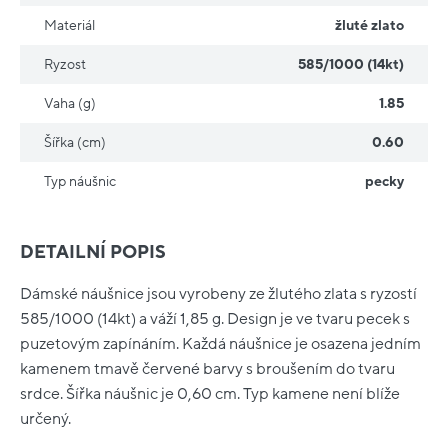
Materiál
žluté zlato
Ryzost
585/1000 (14kt)
Vaha (g)
1.85
Šířka (cm)
0.60
Typ náušnic
pecky
DETAILNÍ POPIS
Dámské náušnice jsou vyrobeny ze žlutého zlata s ryzostí
585/1000 (14kt) a váží 1,85 g. Design je ve tvaru pecek s
puzetovým zapínáním. Každá náušnice je osazena jedním
kamenem tmavě červené barvy s broušením do tvaru
srdce. Šířka náušnic je 0,60 cm. Typ kamene není blíže
určený.