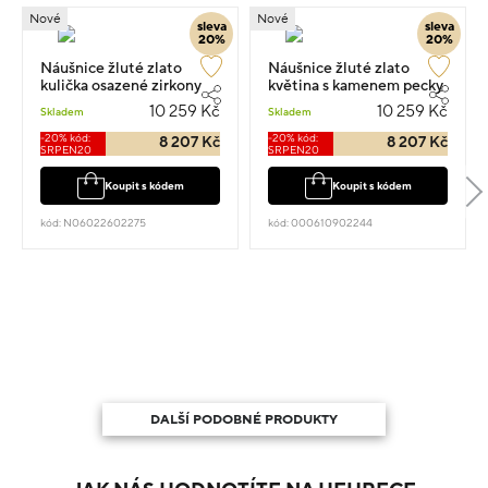
Nové
Nové
sleva
sleva
20%
20%
Náušnice žluté zlato
Náušnice žluté zlato
kulička osazené zirkony
květina s kamenem pecky
pecky 0.70cm 2.25g
0.90cm 2.25g
10 259 Kč
10 259 Kč
Skladem
Skladem
-20% kód:
-20% kód:
8 207 Kč
8 207 Kč
SRPEN20
SRPEN20
Koupit s kódem
Koupit s kódem
kód: N06022602275
kód: 000610902244
DALŠÍ PODOBNÉ PRODUKTY