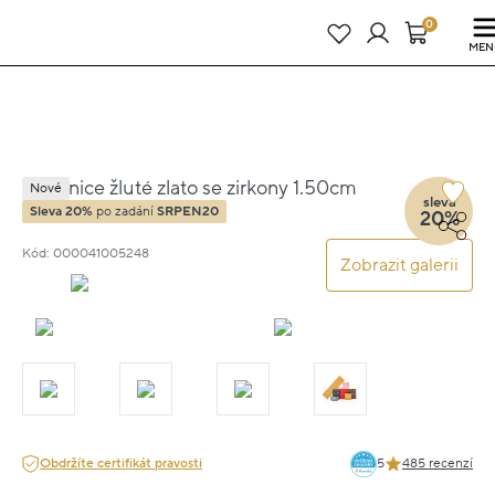
Právě teď! - 20 % na vše! Kód: SRPEN20
21 dní : 1h : 56m : 16s
0
MEN
Náušnice žluté zlato se zirkony 1.50cm
Nové
sleva
2.90g
Sleva 20%
po zadání
SRPEN20
20%
Kód: 000041005248
Zobrazit galerii
Obdržíte certifikát pravosti
5
485 recenzí