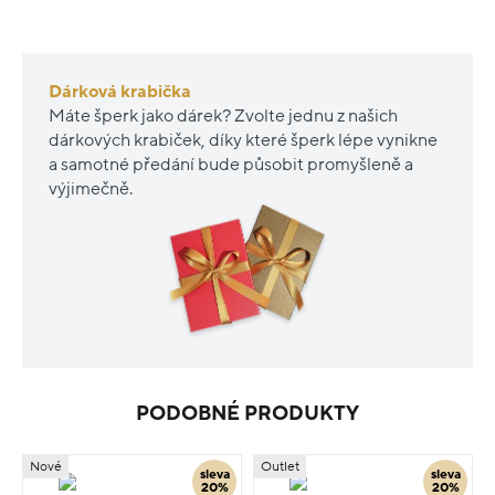
Dárková krabička
Máte šperk jako dárek? Zvolte jednu z našich
dárkových krabiček, díky které šperk lépe vynikne
a samotné předání bude působit promyšleně a
výjimečně.
PODOBNÉ PRODUKTY
Nové
Outlet
sleva
sleva
20%
20%