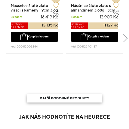
Náušnice žluté zlato
Náušnice žluté zlato s
visací s kameny 1.9cm 3.6g
almandinem 3.68g 1.3cm
16 419 Kč
13 909 Kč
Skladem
Skladem
-20% kód:
-20% kód:
13 135 Kč
11 127 Kč
SRPEN20
SRPEN20
Koupit s kódem
Koupit s kódem
kód: 000113005244
kód: O04122401187
DALŠÍ PODOBNÉ PRODUKTY
JAK NÁS HODNOTÍTE NA HEURECE