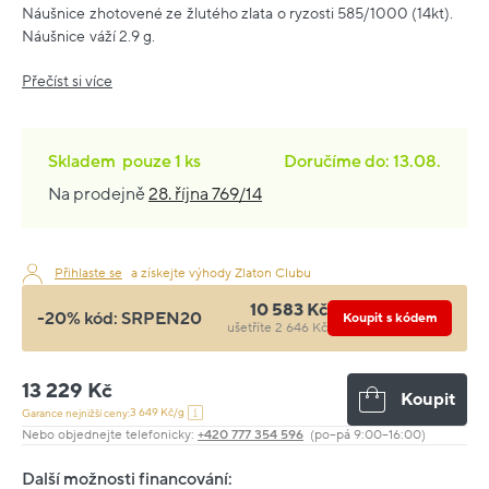
Náušnice zhotovené ze žlutého zlata o ryzosti 585/1000 (14kt).
Náušnice váží 2.9 g.
Přečíst si více
Skladem
pouze
1 ks
Doručíme do: 13.08.
Na prodejně
28. října 769/14
Přihlaste se
a získejte výhody Zlaton Clubu
10 583 Kč
-20% kód:
SRPEN20
Koupit s kódem
ušetříte 2 646 Kč
13 229 Kč
Koupit
3 649 Kč/g
Garance nejnižší ceny:
Nebo objednejte telefonicky:
+420 777 354 596
(po–pá 9:00–16:00)
Další možnosti financování: