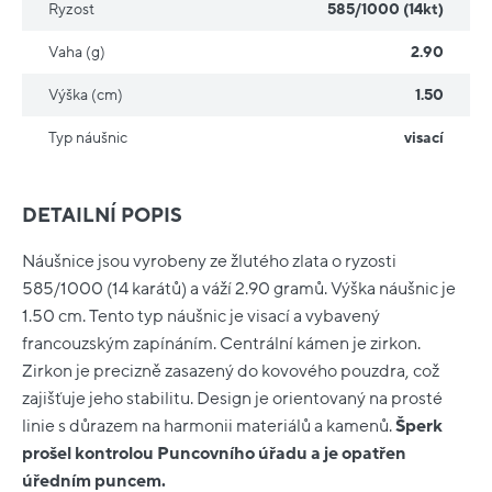
Ryzost
585/1000 (14kt)
Vaha (g)
2.90
Výška (cm)
1.50
Typ náušnic
visací
DETAILNÍ POPIS
Náušnice jsou vyrobeny ze žlutého zlata o ryzosti
585/1000 (14 karátů) a váží 2.90 gramů. Výška náušnic je
1.50 cm. Tento typ náušnic je visací a vybavený
francouzským zapínáním. Centrální kámen je zirkon.
Zirkon je precizně zasazený do kovového pouzdra, což
zajišťuje jeho stabilitu. Design je orientovaný na prosté
linie s důrazem na harmonii materiálů a kamenů.
Šperk
prošel kontrolou Puncovního úřadu a je opatřen
úředním puncem.