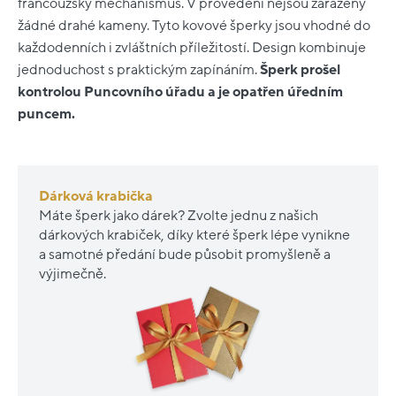
francouzský mechanismus. V provedení nejsou zařazeny
žádné drahé kameny. Tyto kovové šperky jsou vhodné do
každodenních i zvláštních příležitostí. Design kombinuje
jednoduchost s praktickým zapínáním.
Šperk prošel
kontrolou Puncovního úřadu a je opatřen úředním
puncem.
Dárková krabička
Máte šperk jako dárek? Zvolte jednu z našich
dárkových krabiček, díky které šperk lépe vynikne
a samotné předání bude působit promyšleně a
výjimečně.