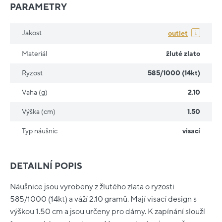
PARAMETRY
Jakost
outlet
Materiál
žluté zlato
Ryzost
585/1000 (14kt)
Vaha (g)
2.10
Výška (cm)
1.50
Typ náušnic
visací
DETAILNÍ POPIS
Náušnice jsou vyrobeny z žlutého zlata o ryzosti
585/1000 (14kt) a váží 2.10 gramů. Mají visací design s
výškou 1.50 cm a jsou určeny pro dámy. K zapínání slouží