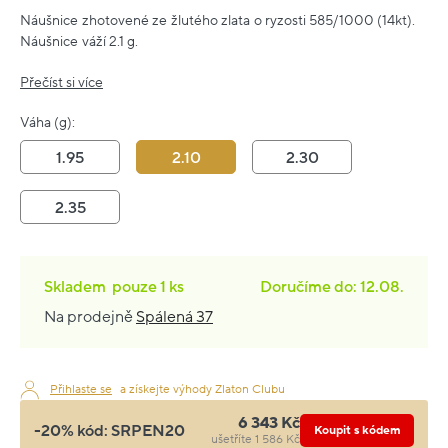
Náušnice zhotovené ze žlutého zlata o ryzosti 585/1000 (14kt).
Náušnice váží 2.1 g.
Přečíst si více
Váha (g):
1.95
2.10
2.30
2.35
Skladem
pouze
1 ks
Doručíme do: 12.08.
Na prodejně
Spálená 37
Přihlaste se
a získejte výhody Zlaton Clubu
6 343 Kč
-20% kód:
SRPEN20
Koupit s kódem
ušetříte 1 586 Kč