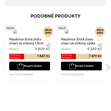
PODOBNÉ PRODUKTY
Nové
Nové
sleva
sleva
20%
20%
Náušnice žluté zlato
Náušnice žluté zlato
visací se zirkony 1.5cm
visací se zirkony výška
2.15g
1.5cm váha 2.05g
9 809 Kč
9 349 Kč
Skladem
Skladem
-20% kód:
-20% kód:
7 847 Kč
7 479 Kč
SRPEN20
SRPEN20
Koupit s kódem
Koupit s kódem
kód: 000081405244
kód: 001232404246