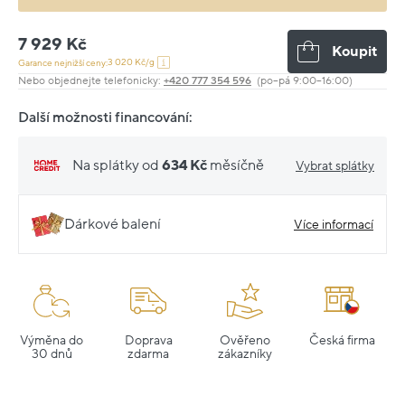
7 929 Kč
Koupit
3 020 Kč/g
Garance nejnižší ceny:
Nebo objednejte telefonicky:
+420 777 354 596
(po–pá 9:00–16:00)
Další možnosti financování:
Na splátky od
634 Kč
měsíčně
Vybrat splátky
Dárkové balení
Více informací
Výměna do
Doprava
Ověřeno
Česká firma
30 dnů
zdarma
zákazníky