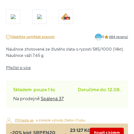
Obdržíte certifikát pravosti
5
484 recenzí
Náušnice zhotovené ze žlutého zlata o ryzosti 585/1000 (14kt).
Náušnice váží 7.65 g.
Přečíst si více
Skladem
pouze
1 ks
Doručíme do: 12.08.
Na prodejně
Spálená 37
Přihlaste se
a získejte výhody Zlaton Clubu
23 127 Kč
-20% kód:
SRPEN20
Koupit s kódem