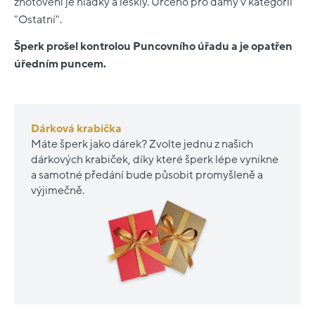
zhotovení je hladký a lesklý. Určeno pro dámy v kategorii
"Ostatní".
Šperk prošel kontrolou Puncovního úřadu a je opatřen
úředním puncem.
Dárková krabička
Máte šperk jako dárek? Zvolte jednu z našich
dárkových krabiček, díky které šperk lépe vynikne
a samotné předání bude působit promyšleně a
výjimečně.