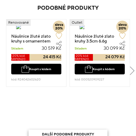
PODOBNÉ PRODUKTY
Renovované
Outlet
sleva
sleva
20%
20%
Náušnice žluté zlato
Náušnice žluté zlato
kruhy s ornamentem
kruhy 3.5cm 6.6g
6.3cm 9.45g
30 519 Kč
30 099 Kč
Skladem
Skladem
-20% kód:
-20% kód:
24 415 Kč
24 079 Kč
SRPEN20
SRPEN20
Koupit s kódem
Koupit s kódem
kód: R24042602620
kód: 000520909227
DALŠÍ PODOBNÉ PRODUKTY