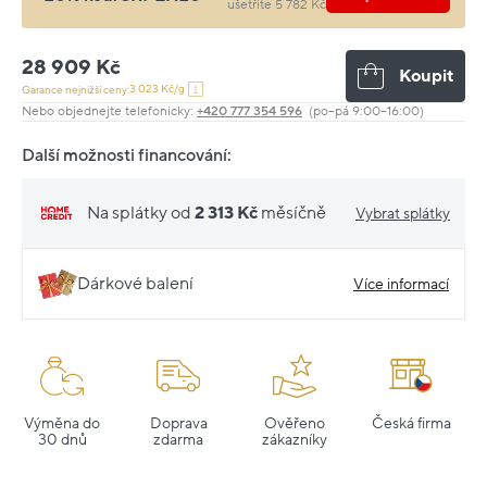
ušetříte 5 782 Kč
28 909 Kč
Koupit
3 023 Kč/g
Garance nejnižší ceny:
Nebo objednejte telefonicky:
+420 777 354 596
(po–pá 9:00–16:00)
Další možnosti financování:
Na splátky od
2 313 Kč
měsíčně
Vybrat splátky
Dárkové balení
Více informací
Výměna do
Doprava
Ověřeno
Česká firma
30 dnů
zdarma
zákazníky