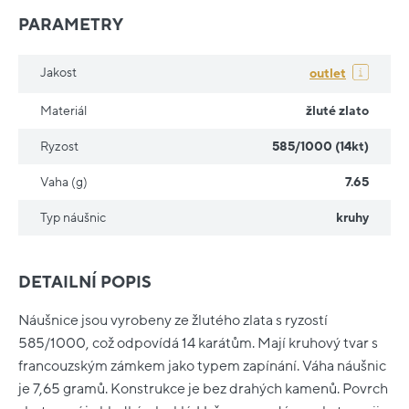
PARAMETRY
Jakost
outlet
Materiál
žluté zlato
Ryzost
585/1000 (14kt)
Vaha (g)
7.65
Typ náušnic
kruhy
DETAILNÍ POPIS
Náušnice jsou vyrobeny ze žlutého zlata s ryzostí
585/1000, což odpovídá 14 karátům. Mají kruhový tvar s
francouzským zámkem jako typem zapínání. Váha náušnic
je 7,65 gramů. Konstrukce je bez drahých kamenů. Povrch