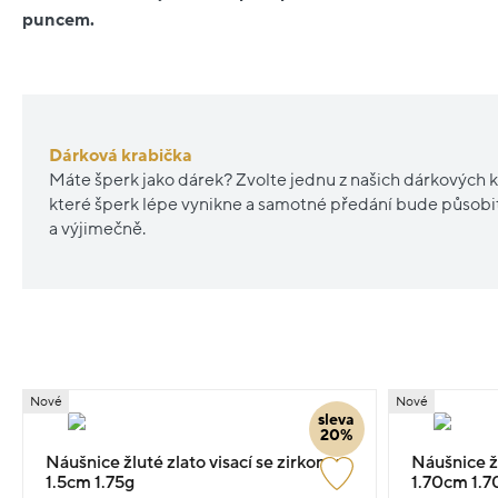
puncem.
Dárková krabička
Máte šperk jako dárek? Zvolte jednu z našich dárkových k
které šperk lépe vynikne a samotné předání bude působ
a výjimečně.
Nové
Nové
sleva
20%
Náušnice žluté zlato visací se zirkonem
Náušnice ž
1.5cm 1.75g
1.70cm 1.7