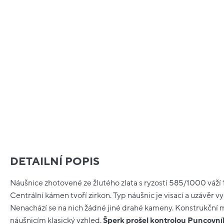
DETAILNÍ POPIS
Náušnice zhotovené ze žlutého zlata s ryzostí 585/1000 váží 
Centrální kámen tvoří zirkon. Typ náušnic je visací a uzávěr 
Nenachází se na nich žádné jiné drahé kameny. Konstrukční ma
náušnicím klasický vzhled.
Šperk prošel kontrolou Puncovní