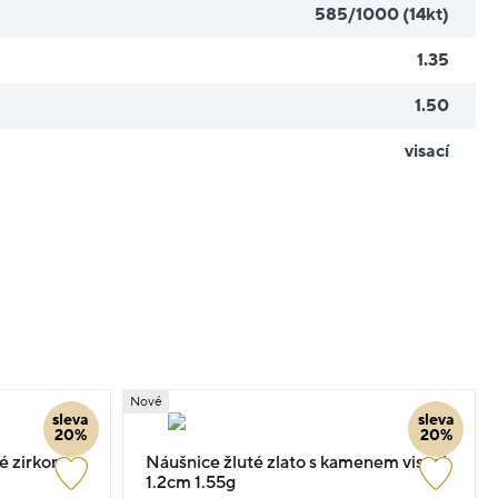
585/1000 (14kt)
1.35
1.50
visací
Nové
sleva
sleva
20%
20%
é zirkony
Náušnice žluté zlato s kamenem visací
1.2cm 1.55g