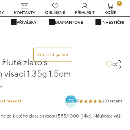
0
s
KY
OBLÍBENÉ
PŘIHLÁSIT
KOŠÍK
KONTAKTY
PŘÍVĚSKY
DIAMANTOVÉ
INVESTIČNÍ
Zobrazit galerii
žluté zlato s
visací 1.35g 1.5cm
7
kát pravosti
5
483 recenzí
é ze žlutého zlata o ryzosti 585/1000 (14kt). Náušnice váží