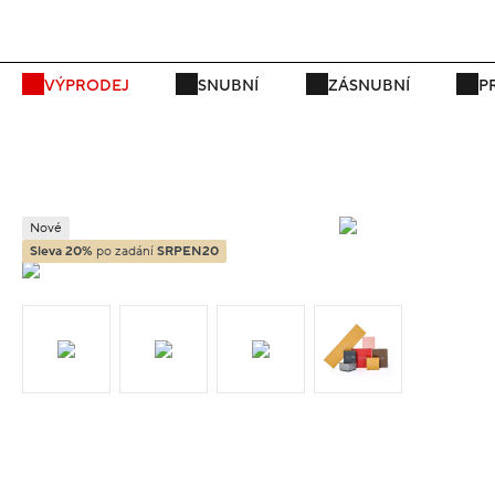
P
VÝPRODEJ
SNUBNÍ
ZÁSNUBNÍ
P
Nové
Sleva 20%
po zadání
SRPEN20