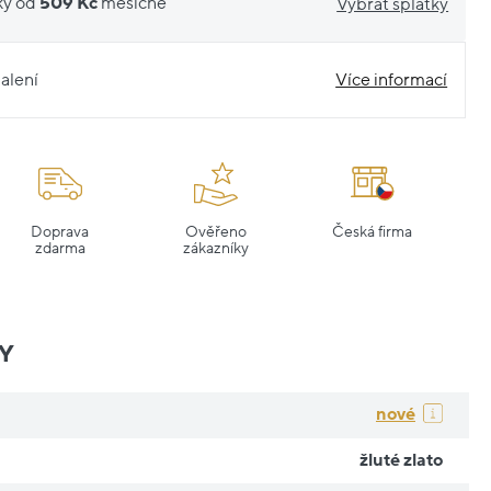
ky od
509 Kč
měsíčně
Vybrat splátky
alení
Více informací
Doprava
Ověřeno
Česká firma
zdarma
zákazníky
Y
nové
žluté zlato