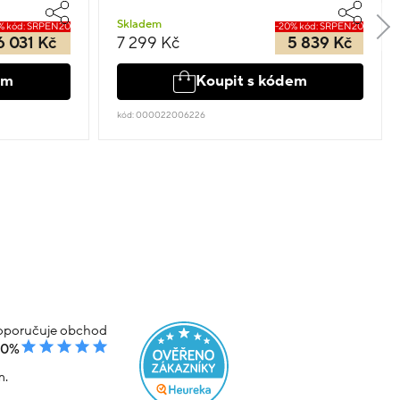
Skladem
% kód: SRPEN20
-20% kód: SRPEN20
6 031 Kč
7 299 Kč
5 839 Kč
em
Koupit s kódem
kód: 000022006226
poručuje obchod
00%
m.