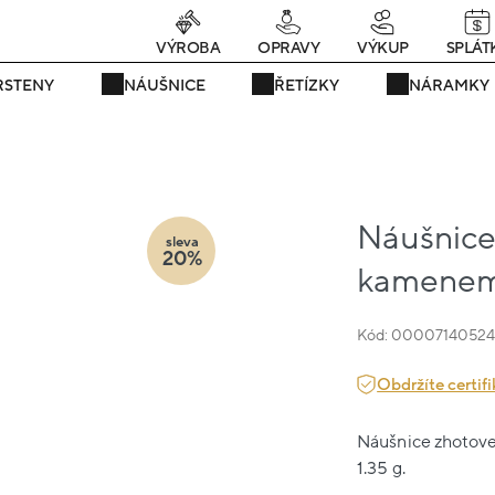
rávě teď! - 20 % na vše! Kód: SRPEN20
23 dní : 15h : 43m : 30
VÝROBA
OPRAVY
VÝKUP
SPLÁT
RSTENY
NÁUŠNICE
ŘETÍZKY
NÁRAMKY
Náušnice 
sleva
20%
kamenem 
Kód: 00007140524
Obdržíte certifi
Náušnice zhotoven
1.35 g.