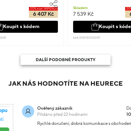
Skladem
-20% kód: SRPEN20
-20
6 407 Kč
7 539 Kč
Koupit s kódem
Koupit s kód
8228
kód: 000151202247
DALŠÍ PODOBNÉ PRODUKTY
JAK NÁS HODNOTÍTE NA HEURECE
Do
Ověřený zákazník
Přidáno před 22 hodinami
1
Rychlé doručení, dobrá komunikace s obchode