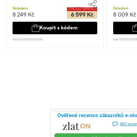
Skladem
Skladem
-20% kód: SRPEN20
8 249 Kč
6 599 Kč
8 009 Kč
Koupit s kódem
kód: 000832606258
kód: 00030250