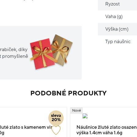
Ryzost
Vaha (g)
Výška (cm)
Typ náušnic
rabiček, díky
it promyšleně
PODOBNÉ PRODUKTY
Nové
sleva
20%
luté zlato s kamenem visací
Náušnice žluté zlato osazen
0g
výška 1.4cm váha 1.6g