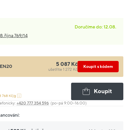
Doručíme do: 12.08.
8. října 769/14
5 087 Kč
EN20
Koupit s kódem
ušetříte 1 272 Kč
Koupit
3 768 Kč/g
efonicky:
+420 777 354 596
(po–pá 9:00–16:00)
nancování: