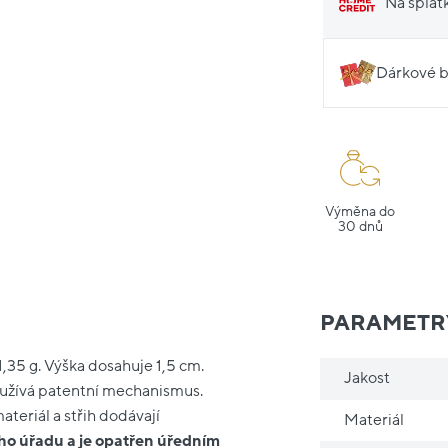
Na splát
Dárkové b
Výměna do
30 dnů
PARAMETR
1,35 g. Výška dosahuje 1,5 cm.
Jakost
využívá patentní mechanismus.
teriál a střih dodávají
Materiál
ho úřadu a je opatřen úředním