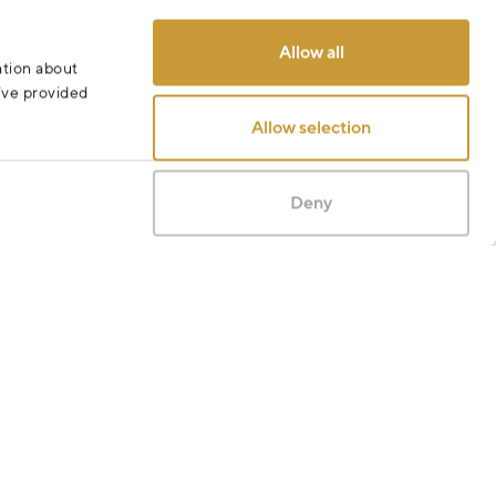
Allow all
ation about
u’ve provided
Allow selection
Deny