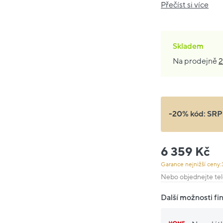
Přečíst si více
Skladem
Na prodejně
2
-20% kód:
SRP
6 359 Kč
Garance nejnižší ceny:
Nebo objednejte tel
Další možnosti fi