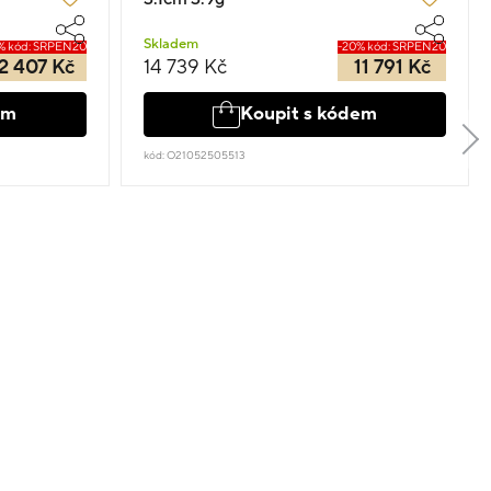
Skladem
% kód: SRPEN20
-20% kód: SRPEN20
2 407 Kč
14 739 Kč
11 791 Kč
em
Koupit s kódem
kód: O21052505513