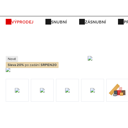
P
VÝPRODEJ
SNUBNÍ
ZÁSNUBNÍ
P
Nové
Sleva 20%
po zadání
SRPEN20