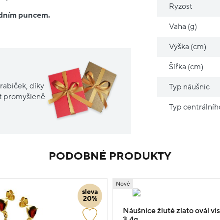
Ryzost
ředním puncem.
Vaha (g)
Výška (cm)
Šířka (cm)
rabiček, díky
Typ náušnic
it promyšleně
Typ centrální
PODOBNÉ PRODUKTY
Nové
sleva
20%
Náušnice žluté zlato ovál vi
3.4g