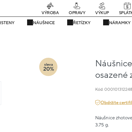
rávě teď! - 20 % na vše! Kód: SRPEN20
22 dní : 16h : 49m : 33
VÝROBA
OPRAVY
VÝKUP
SPLÁT
RSTENY
NÁUŠNICE
ŘETÍZKY
NÁRAMKY
Náušnice 
sleva
20%
osazené z
Kód: 00010131224
Obdržíte certifi
Náušnice zhotoven
3.75 g.