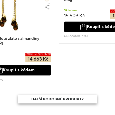
Skladem
-20
15 509 Kč
1
Koupit s kód
kód: 000701910226
luté zlato s almandiny
5g
-20% kód: SRPEN20
14 663 Kč
Koupit s kódem
192
DALŠÍ PODOBNÉ PRODUKTY