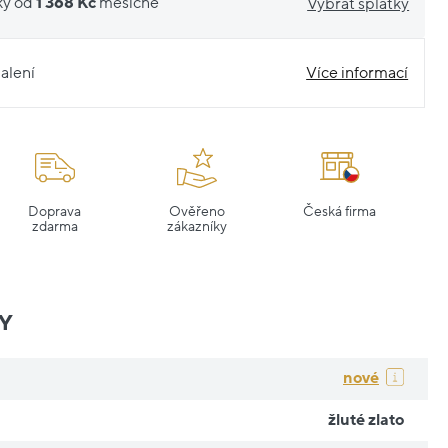
ky od
1 368 Kč
měsíčně
Vybrat splátky
alení
Více informací
Doprava
Ověřeno
Česká firma
zdarma
zákazníky
Y
nové
žluté zlato