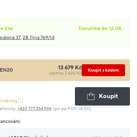
ze
2 ks
Doručíme do: 12.08.
pálená 37
,
28. října 769/14
13 679 Kč
EN20
Koupit s kódem
ušetříte 3 420 Kč
Koupit
3 648 Kč/g
efonicky:
+420 777 354 596
(po–pá 9:00–16:00)
nancování: