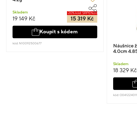
Skladem
-20% kód: SRPEN20
19 149 Kč
15 319 Kč
Koupit s kódem
kód: N10092500677
Náušnice ž
4.0cm 4.8
Skladem
18 329 Kč
kód: O04122401