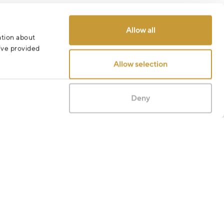
Odeslat
Allow all
ation about
u’ve provided
Allow selection
Deny