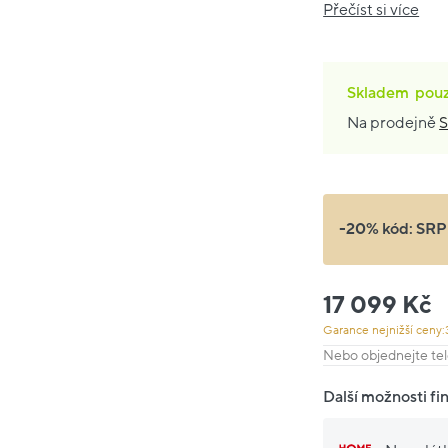
Přečíst si více
Skladem
pou
Na prodejně
S
-20% kód:
SRP
17 099 Kč
Garance nejnižší ceny:
Nebo objednejte tel
Další možnosti fi