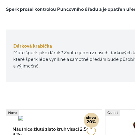
Šperk prošel kontrolou Puncovního úřadu a je opatřen ú
Dárková krabička
Máte šperk jako dárek? Zvolte jednu z našich dárkových k
které šperk lépe vynikne a samotné předání bude působ
a výjimečně.
Nové
Outlet
sleva
20%
Náušnice žluté zlato kruh visací 2.5cm
4.2g