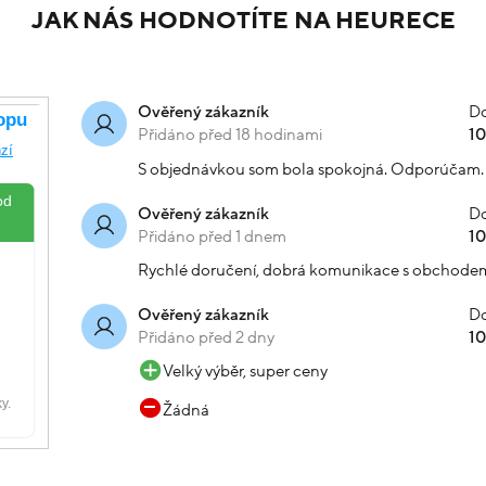
JAK NÁS HODNOTÍTE NA HEURECE
Do
Ověřený zákazník
Přidáno před 18 hodinami
1
S objednávkou som bola spokojná. Odporúčam.
Do
Ověřený zákazník
Přidáno před 1 dnem
1
Rychlé doručení, dobrá komunikace s obchode
Do
Ověřený zákazník
Přidáno před 2 dny
1
Velký výběr, super ceny
Žádná