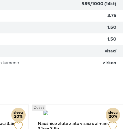
585/1000 (14kt)
3.75
1.50
1.50
visací
ho kamene
zirkon
Outlet
sleva
sleva
20%
20%
sací 3.5cm
Náušnice žluté zlato visací s almandiny
3.1cm 3.9g