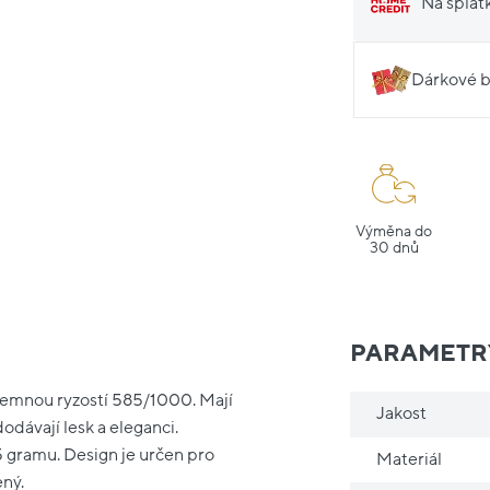
Na splát
Dárkové b
Výměna do
30 dnů
PARAMETR
 jemnou ryzostí 585/1000. Mají
Jakost
odávají lesk a eleganci.
5 gramu. Design je určen pro
Materiál
ený.