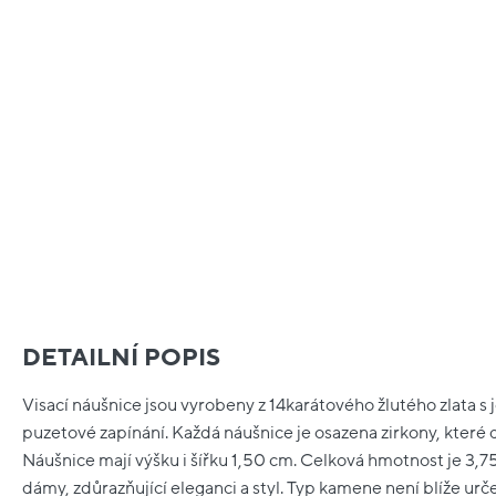
DETAILNÍ POPIS
Visací náušnice jsou vyrobeny z 14karátového žlutého zlata s
puzetové zapínání. Každá náušnice je osazena zirkony, které d
Náušnice mají výšku i šířku 1,50 cm. Celková hmotnost je 3,7
dámy, zdůrazňující eleganci a styl. Typ kamene není blíže urč