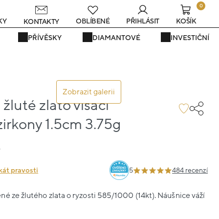
0
s
KY
OBLÍBENÉ
PŘIHLÁSIT
KOŠÍK
KONTAKTY
PŘÍVĚSKY
DIAMANTOVÉ
INVESTIČNÍ
Zobrazit galerii
žluté zlato visací
irkony 1.5cm 3.75g
8
kát pravosti
5
484 recenzí
é ze žlutého zlata o ryzosti 585/1000 (14kt). Náušnice váží