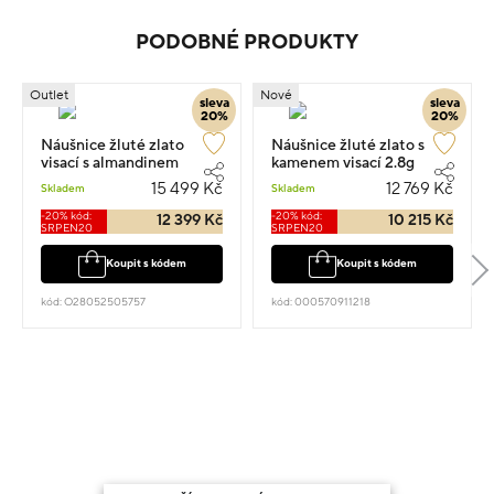
PODOBNÉ PRODUKTY
Outlet
Nové
sleva
sleva
20%
20%
Náušnice žluté zlato
Náušnice žluté zlato s
visací s almandinem
kamenem visací 2.8g
osazené zirkony 2cm 4.1g
15 499 Kč
12 769 Kč
Skladem
Skladem
-20% kód:
-20% kód:
12 399 Kč
10 215 Kč
SRPEN20
SRPEN20
Koupit s kódem
Koupit s kódem
kód: O28052505757
kód: 000570911218