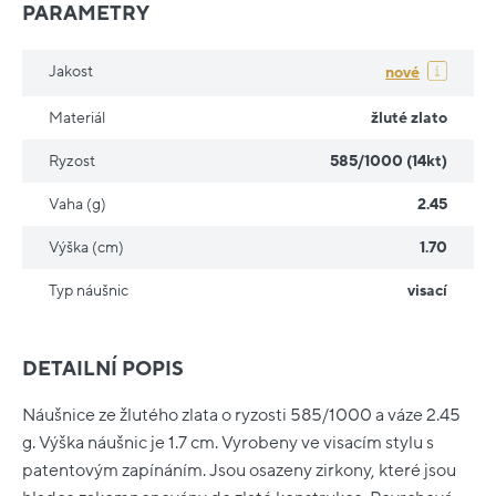
PARAMETRY
Jakost
nové
Materiál
žluté zlato
Ryzost
585/1000 (14kt)
Vaha (g)
2.45
Výška (cm)
1.70
Typ náušnic
visací
DETAILNÍ POPIS
Náušnice ze žlutého zlata o ryzosti 585/1000 a váze 2.45
g. Výška náušnic je 1.7 cm. Vyrobeny ve visacím stylu s
patentovým zapínáním. Jsou osazeny zirkony, které jsou