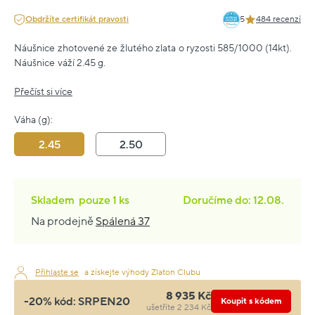
Obdržíte certifikát pravosti
5
484 recenzí
Náušnice zhotovené ze žlutého zlata o ryzosti 585/1000 (14kt).
Náušnice váží 2.45 g.
Přečíst si více
Váha (g):
2.45
2.50
Skladem
pouze
1 ks
Doručíme do: 12.08.
Na prodejně
Spálená 37
Přihlaste se
a získejte výhody Zlaton Clubu
8 935 Kč
-20% kód:
SRPEN20
Koupit s kódem
ušetříte 2 234 Kč