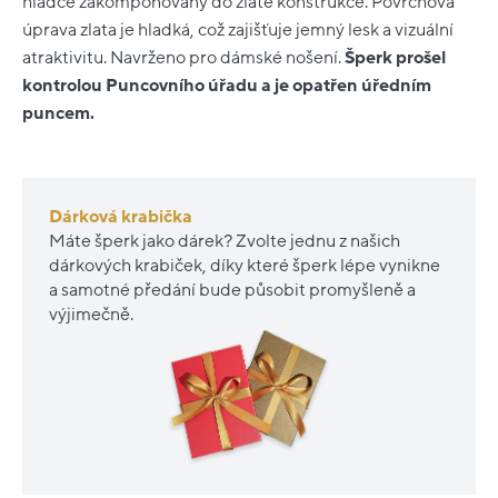
hladce zakomponovány do zlaté konstrukce. Povrchová
úprava zlata je hladká, což zajišťuje jemný lesk a vizuální
atraktivitu. Navrženo pro dámské nošení.
Šperk prošel
kontrolou Puncovního úřadu a je opatřen úředním
puncem.
Dárková krabička
Máte šperk jako dárek? Zvolte jednu z našich
dárkových krabiček, díky které šperk lépe vynikne
a samotné předání bude působit promyšleně a
výjimečně.