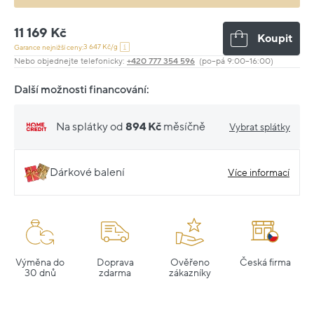
11 169 Kč
Koupit
3 647 Kč/g
Garance nejnižší ceny:
Nebo objednejte telefonicky:
+420 777 354 596
(po–pá 9:00–16:00)
Další možnosti financování:
Na splátky od
894 Kč
měsíčně
Vybrat splátky
Dárkové balení
Více informací
Výměna do
Doprava
Ověřeno
Česká firma
30 dnů
zdarma
zákazníky