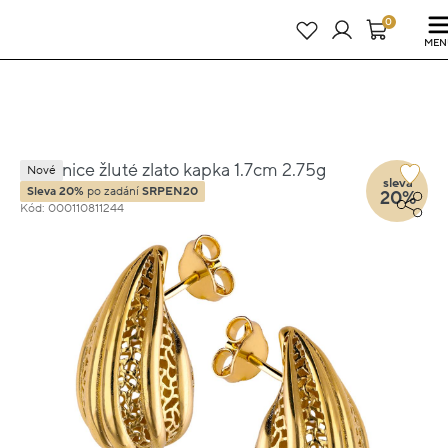
Právě teď! - 20 % na vše! Kód: SRPEN20
22 dní : 23h : 21m : 31s
0
MEN
Náušnice žluté zlato kapka 1.7cm 2.75g
Nové
sleva
Sleva 20%
po zadání
SRPEN20
20%
Kód: 000110811244