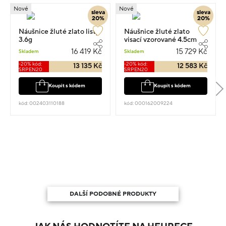
Nové
Nové
sleva
sleva
20%
20%
Náušnice žluté zlato listy
Náušnice žluté zlato
3.6g
visací vzorované 4.5cm
3.45g
16 419 Kč
15 729 Kč
Skladem
Skladem
-20% kód:
-20% kód:
13 135 Kč
12 583 Kč
SRPEN20
SRPEN20
Koupit s kódem
Koupit s kódem
kód: 002403110188
kód: 000162009224
DALŠÍ PODOBNÉ PRODUKTY