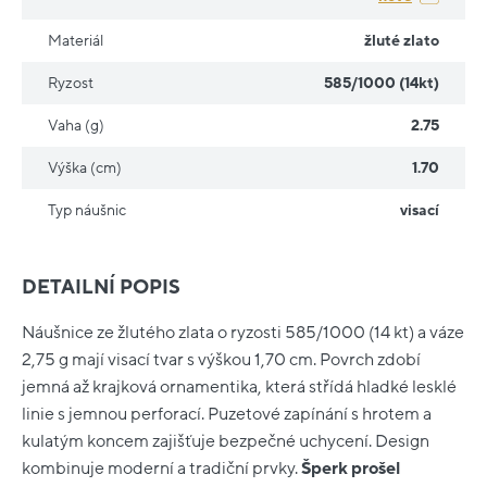
Materiál
žluté zlato
Ryzost
585/1000 (14kt)
Vaha (g)
2.75
Výška (cm)
1.70
Typ náušnic
visací
DETAILNÍ POPIS
Náušnice ze žlutého zlata o ryzosti 585/1000 (14 kt) a váze
2,75 g mají visací tvar s výškou 1,70 cm. Povrch zdobí
jemná až krajková ornamentika, která střídá hladké lesklé
linie s jemnou perforací. Puzetové zapínání s hrotem a
kulatým koncem zajišťuje bezpečné uchycení. Design
kombinuje moderní a tradiční prvky.
Šperk prošel