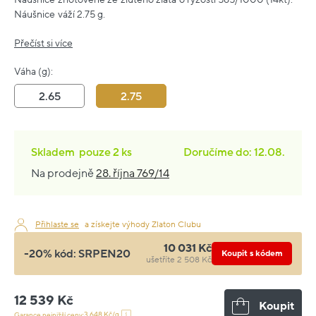
Náušnice váží 2.75 g.
Přečíst si více
Váha (g):
2.65
2.75
Skladem
pouze
2 ks
Doručíme do: 12.08.
Na prodejně
28. října 769/14
Přihlaste se
a získejte výhody Zlaton Clubu
10 031 Kč
-20% kód:
SRPEN20
Koupit s kódem
ušetříte 2 508 Kč
12 539 Kč
Koupit
3 648 Kč/g
Garance nejnižší ceny: