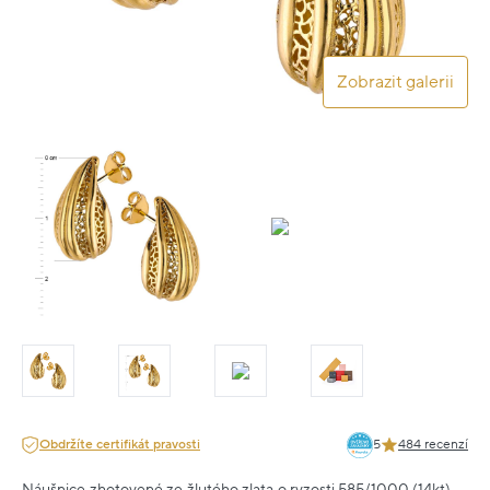
Zobrazit galerii
Obdržíte certifikát pravosti
5
484 recenzí
Náušnice zhotovené ze žlutého zlata o ryzosti 585/1000 (14kt).