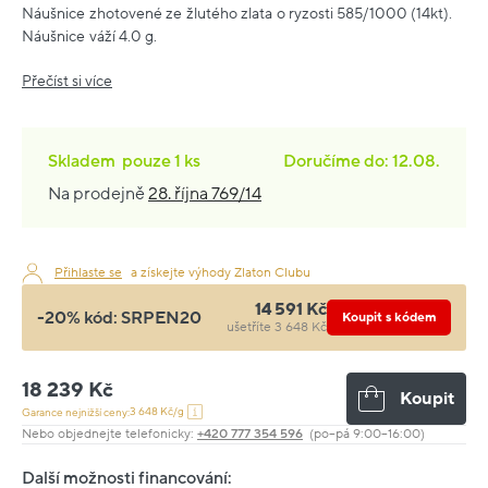
Náušnice zhotovené ze žlutého zlata o ryzosti 585/1000 (14kt).
Náušnice váží 4.0 g.
Přečíst si více
Skladem
pouze
1 ks
Doručíme do: 12.08.
Na prodejně
28. října 769/14
Přihlaste se
a získejte výhody Zlaton Clubu
14 591 Kč
-20% kód:
SRPEN20
Koupit s kódem
ušetříte 3 648 Kč
18 239 Kč
Koupit
3 648 Kč/g
Garance nejnižší ceny:
Nebo objednejte telefonicky:
+420 777 354 596
(po–pá 9:00–16:00)
Další možnosti financování: