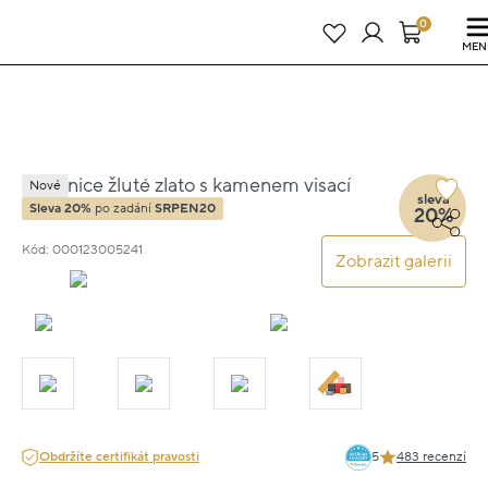
Právě teď! - 20 % na vše! Kód: SRPEN20
23 dní : 9h : 00m : 56s
0
MEN
Náušnice žluté zlato s kamenem visací
Nové
sleva
1.7cm 4g
Sleva 20%
po zadání
SRPEN20
20%
Kód: 000123005241
Zobrazit galerii
Obdržíte certifikát pravosti
5
483 recenzí