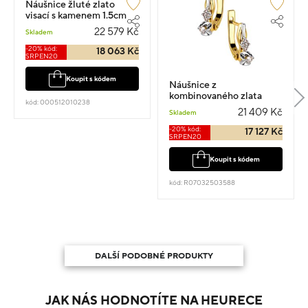
Náušnice žluté zlato
visací s kamenem 1.5cm
4.95g
22 579 Kč
Skladem
-20% kód:
18 063 Kč
SRPEN20
Koupit s kódem
Náušnice z
kombinovaného zlata
kód: 000512010238
visací 1.5cm 4.14g s
21 409 Kč
Skladem
diamantem 0.160ct
-20% kód:
17 127 Kč
SRPEN20
Koupit s kódem
kód: R07032503588
DALŠÍ PODOBNÉ PRODUKTY
JAK NÁS HODNOTÍTE NA HEURECE