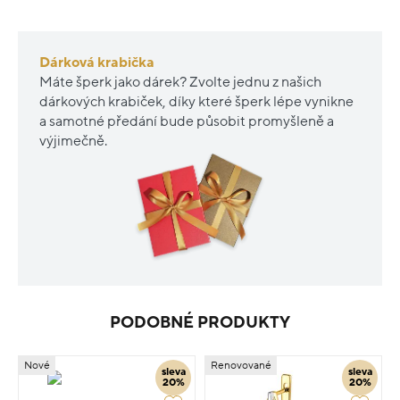
Dárková krabička
Máte šperk jako dárek? Zvolte jednu z našich
dárkových krabiček, díky které šperk lépe vynikne
a samotné předání bude působit promyšleně a
výjimečně.
PODOBNÉ PRODUKTY
Nové
Renovované
sleva
sleva
20%
20%