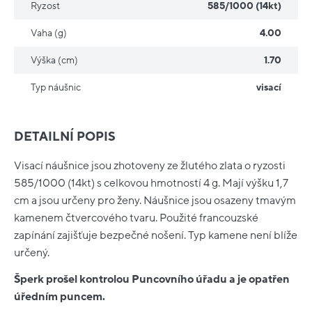
Ryzost
585/1000 (14kt)
Vaha (g)
4.00
Výška (cm)
1.70
Typ náušnic
visací
DETAILNÍ POPIS
Visací náušnice jsou zhotoveny ze žlutého zlata o ryzosti
585/1000 (14kt) s celkovou hmotností 4 g. Mají výšku 1,7
cm a jsou určeny pro ženy. Náušnice jsou osazeny tmavým
kamenem čtvercového tvaru. Použité francouzské
zapínání zajišťuje bezpečné nošení. Typ kamene není blíže
určený.
Šperk prošel kontrolou Puncovního úřadu a je opatřen
úředním puncem.