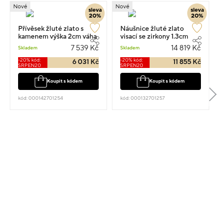
Nové
Nové
sleva
sleva
20%
20%
Přívěsek žluté zlato s
Náušnice žluté zlato
kamenem výška 2cm váha
visací se zirkony 1.3cm
1.6g
3.25g
7 539 Kč
14 819 Kč
Skladem
Skladem
-20% kód:
-20% kód:
6 031 Kč
11 855 Kč
SRPEN20
SRPEN20
Koupit s kódem
Koupit s kódem
kód: 000142701254
kód: 000132701257