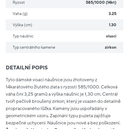
Ryzost
585/1000 (14kt)
Vaha (g)
3.25
Výška (cm)
1.30
Typ náušnic
visací
Typ centrálního kamene
zirkon
DETAILNÍ POPIS
Tyto dámské visací náušnice jsou zhotoveny z
14karátového žlutého zlata s ryzostí 585/1000. Celková
váha činí 3,25 gramů a výška náušnic je 1,30 cm. Centrál
tvoří pečlivě broušený zirkon, který je vsazen do detailně
propracovaného lůžka. Kameny jsou uspořádány v
geometrickém vzoru. Zapínání typu puzeta zajišťuje
bezpečné uchycení. Náušnice jsou nové a bez poškození.