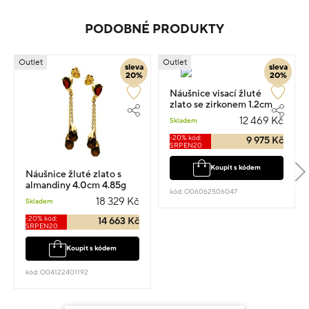
PODOBNÉ PRODUKTY
Outlet
Outlet
sleva
sleva
20%
20%
Náušnice visací žluté
zlato se zirkonem 1.2cm
3.3g
12 469 Kč
Skladem
-20% kód:
9 975 Kč
SRPEN20
Koupit s kódem
Náušnice žluté zlato s
almandiny 4.0cm 4.85g
kód: O06062506047
18 329 Kč
Skladem
-20% kód:
14 663 Kč
SRPEN20
Koupit s kódem
kód: O04122401192