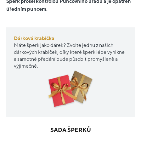
Šperk prošel kontrolou Puncovního úřadu a je opatřen
úředním puncem.
Dárková krabička
Máte šperk jako dárek? Zvolte jednu z našich
dárkových krabiček, díky které šperk lépe vynikne
a samotné předání bude působit promyšleně a
výjimečně.
SADA ŠPERKŮ