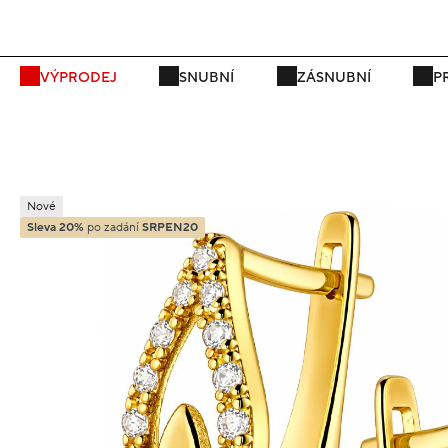
P
VÝPRODEJ
SNUBNÍ
ZÁSNUBNÍ
P
Nové
Sleva 20%
po zadání
SRPEN20