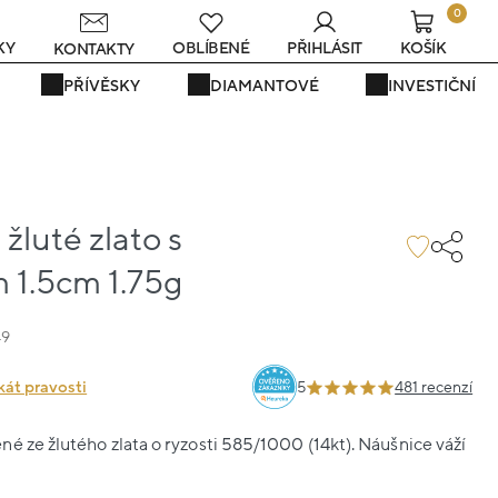
0
KY
OBLÍBENÉ
PŘIHLÁSIT
KOŠÍK
KONTAKTY
PŘÍVĚSKY
DIAMANTOVÉ
INVESTIČNÍ
žluté zlato s
1.5cm 1.75g
49
kát pravosti
5
481 recenzí
é ze žlutého zlata o ryzosti 585/1000 (14kt). Náušnice váží