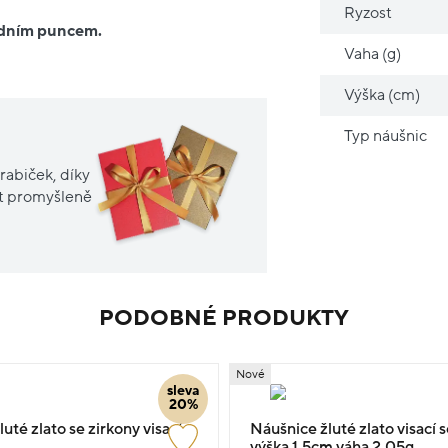
Ryzost
ředním puncem.
Vaha (g)
Výška (cm)
Typ náušnic
rabiček, díky
it promyšleně
PODOBNÉ PRODUKTY
Nové
sleva
20%
uté zlato se zirkony visací
Náušnice žluté zlato visací 
výška 1.5cm váha 2.05g