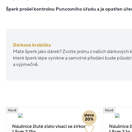
Šperk prošel kontrolou Puncovního úřadu a je opatřen ú
Dárková krabička
Máte šperk jako dárek? Zvolte jednu z našich dárkových k
které šperk lépe vynikne a samotné předání bude působ
a výjimečně.
Nové
Nové
sleva
20%
Náušnice žluté zlato visací se zirkony
Náušnice žl
1.5cm 2.15g
1.5cm 2.1g