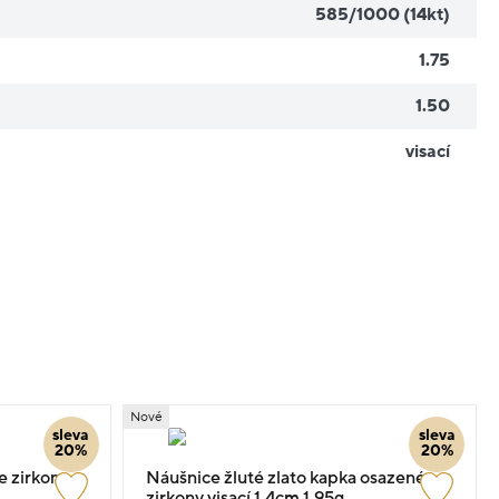
585/1000 (14kt)
1.75
1.50
visací
Nové
sleva
sleva
20%
20%
se zirkony
Náušnice žluté zlato kapka osazené
zirkony visací 1.4cm 1.95g