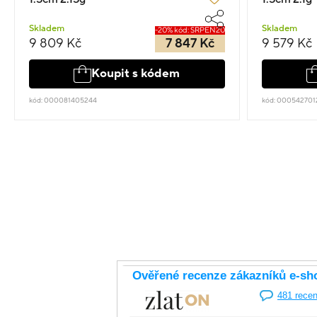
Skladem
Skladem
-20% kód: SRPEN20
9 809 Kč
7 847 Kč
9 579 Kč
Koupit s kódem
kód: 000081405244
kód: 000542701