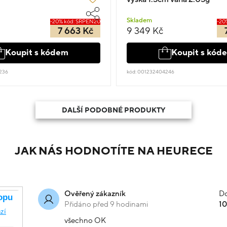
Skladem
-20% kód: SRPEN20
-20
7 663 Kč
9 349 Kč
Koupit s kódem
Koupit s kód
236
kód: 001232404246
DALŠÍ PODOBNÉ PRODUKTY
JAK NÁS HODNOTÍTE NA HEURECE
Do
Ověřený zákazník
Přidáno před 9 hodinami
1
všechno OK