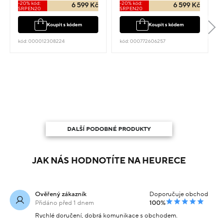
-20% kód:
-20% kód:
6 599 Kč
6 599 Kč
SRPEN20
SRPEN20
Koupit s kódem
Koupit s kódem
kód: 000012308224
kód: 000772606257
DALŠÍ PODOBNÉ PRODUKTY
JAK NÁS HODNOTÍTE NA HEURECE
Ověřený zákazník
Doporučuje obchod
Přidáno před 1 dnem
100%
Rychlé doručení, dobrá komunikace s obchodem.