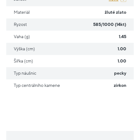
Materiál
žluté zlato
Ryzost
585/1000 (14kt)
Vaha (g)
1.45
Výška (cm)
1.00
Šířka (cm)
1.00
Typ náušnic
pecky
Typ centrálního kamene
zirkon