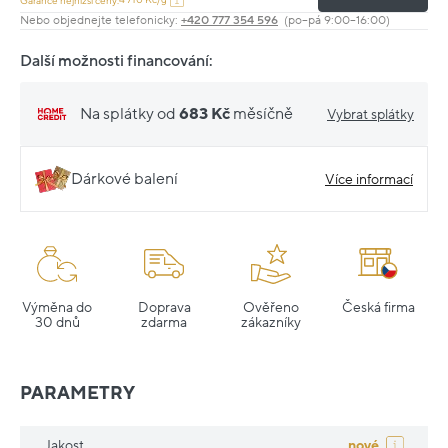
Garance nejnižší ceny:
Nebo objednejte telefonicky:
+420 777 354 596
(po–pá 9:00–16:00)
Další možnosti financování:
Na splátky od
683 Kč
měsíčně
Vybrat splátky
Dárkové balení
Více informací
Výměna do
Doprava
Ověřeno
Česká firma
30 dnů
zdarma
zákazníky
PARAMETRY
Jakost
nové