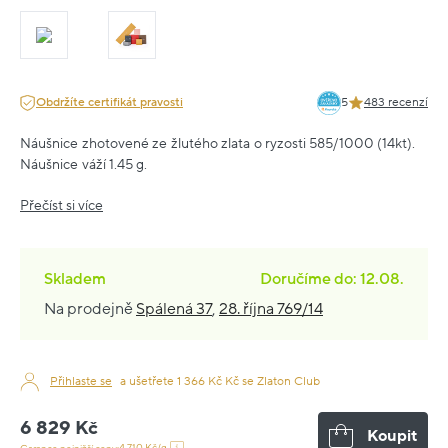
Obdržíte certifikát pravosti
5
483 recenzí
Náušnice zhotovené ze žlutého zlata o ryzosti 585/1000 (14kt).
Náušnice váží 1.45 g.
Přečíst si více
Skladem
Doručíme do: 12.08.
Na prodejně
Spálená 37
,
28. října 769/14
Přihlaste se
a ušetřete 1 366 Kč Kč se Zlaton Club
6 829 Kč
Koupit
4 710 Kč/g