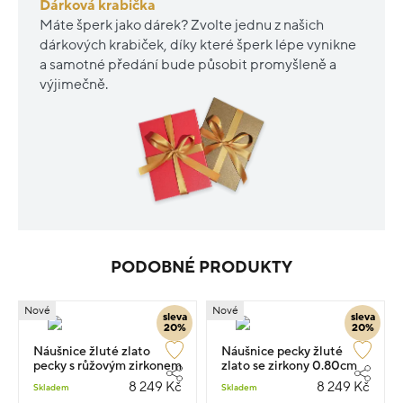
Dárková krabička
Máte šperk jako dárek? Zvolte jednu z našich
dárkových krabiček, díky které šperk lépe vynikne
a samotné předání bude působit promyšleně a
výjimečně.
PODOBNÉ PRODUKTY
Nové
Nové
sleva
sleva
20%
20%
Náušnice žluté zlato
Náušnice pecky žluté
pecky s růžovým zirkonem
zlato se zirkony 0.80cm
1.75g
1.75g
8 249 Kč
8 249 Kč
Skladem
Skladem