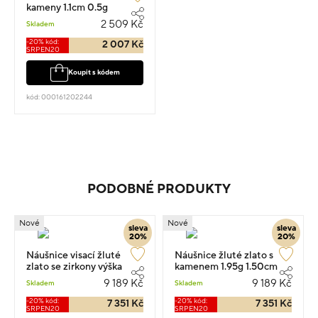
kameny 1.1cm 0.5g
2 509 Kč
Skladem
-20% kód:
2 007 Kč
SRPEN20
Koupit s kódem
kód: 000161202244
PODOBNÉ PRODUKTY
Nové
Nové
sleva
sleva
20%
20%
Náušnice visací žluté
Náušnice žluté zlato s
zlato se zirkony výška
kamenem 1.95g 1.50cm
1.6cm váha 1.95g
9 189 Kč
9 189 Kč
Skladem
Skladem
-20% kód:
-20% kód:
7 351 Kč
7 351 Kč
SRPEN20
SRPEN20