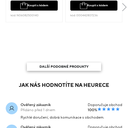
Koupit s kódem
Koupit s kódem
kód: N06082500140
kód: 000442807236
DALŠÍ PODOBNÉ PRODUKTY
JAK NÁS HODNOTÍTE NA HEURECE
Ověřený zákazník
Doporučuje obchod
Přidáno před 1 dnem
100%
Rychlé doručení, dobrá komunikace s obchodem.
Ověřený zákazník
Doporučuje obchod