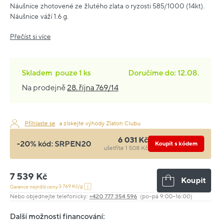
Náušnice zhotovené ze žlutého zlata o ryzosti 585/1000 (14kt).
Náušnice váží 1.6 g.
Přečíst si více
Skladem
pouze
1 ks
Doručíme do: 12.08.
Na prodejně
28. října 769/14
Přihlaste se
a získejte výhody Zlaton Clubu
6 031 Kč
-20% kód:
SRPEN20
Koupit s kódem
ušetříte 1 508 Kč
7 539 Kč
Koupit
3 769 Kč/g
Garance nejnižší ceny:
Nebo objednejte telefonicky:
+420 777 354 596
(po–pá 9:00–16:00)
Další možnosti financování: