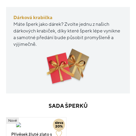
Dárková krabička
Máte šperk jako dárek? Zvolte jednu z našich
dárkových krabiček, díky které šperk lépe vynikne
a samotné předání bude působit promyšleně a
výjimečně.
SADA ŠPERKŮ
Nové
sleva
20%
Přívěsek žluté zlato s