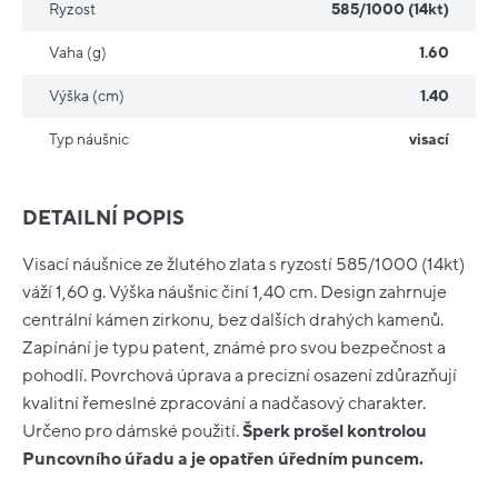
Ryzost
585/1000 (14kt)
Vaha (g)
1.60
Výška (cm)
1.40
Typ náušnic
visací
DETAILNÍ POPIS
Visací náušnice ze žlutého zlata s ryzostí 585/1000 (14kt)
váží 1,60 g. Výška náušnic činí 1,40 cm. Design zahrnuje
centrální kámen zirkonu, bez dalších drahých kamenů.
Zapínání je typu patent, známé pro svou bezpečnost a
pohodlí. Povrchová úprava a precizní osazení zdůrazňují
kvalitní řemeslné zpracování a nadčasový charakter.
Určeno pro dámské použití.
Šperk prošel kontrolou
Puncovního úřadu a je opatřen úředním puncem.