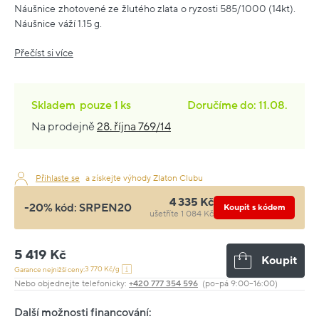
Náušnice zhotovené ze žlutého zlata o ryzosti 585/1000 (14kt).
Náušnice váží 1.15 g.
Přečíst si více
Skladem
pouze
1 ks
Doručíme do: 11.08.
Na prodejně
28. října 769/14
Přihlaste se
a získejte výhody Zlaton Clubu
4 335 Kč
-20% kód:
SRPEN20
Koupit s kódem
ušetříte 1 084 Kč
5 419 Kč
Koupit
3 770 Kč/g
Garance nejnižší ceny:
Nebo objednejte telefonicky:
+420 777 354 596
(po–pá 9:00–16:00)
Další možnosti financování: