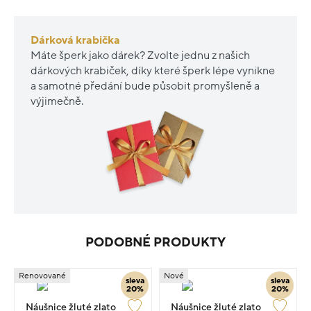
Dárková krabička
Máte šperk jako dárek? Zvolte jednu z našich
dárkových krabiček, díky které šperk lépe vynikne
a samotné předání bude působit promyšleně a
výjimečně.
PODOBNÉ PRODUKTY
Renovované
Nové
sleva
sleva
20%
20%
Náušnice žluté zlato
Náušnice žluté zlato