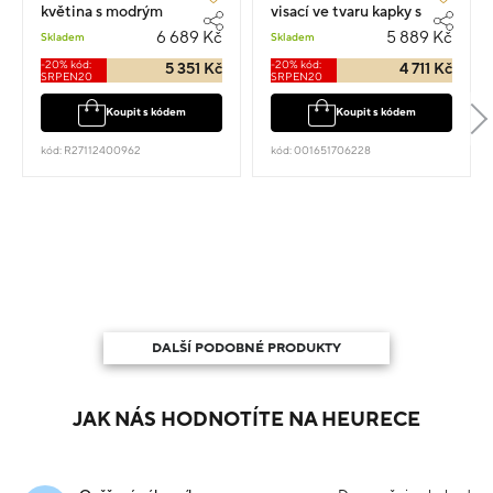
květina s modrým
visací ve tvaru kapky s
kamenem 1.5cm 1.95g
kamenem 1.5cm 1.25g
6 689 Kč
5 889 Kč
Skladem
Skladem
-20% kód:
-20% kód:
5 351 Kč
4 711 Kč
SRPEN20
SRPEN20
Koupit s kódem
Koupit s kódem
kód: R27112400962
kód: 001651706228
DALŠÍ PODOBNÉ PRODUKTY
JAK NÁS HODNOTÍTE NA HEURECE