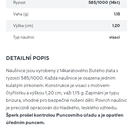
Ryzost
585/1000 (14kt)
Vaha (g)
1.15
Výška (cm)
1.20
Typ náušnic
visací
DETAILNÍ POPIS
Náušnice jsou vyrobeny z 14karátového žlutého zlata s
ryzostí 585/1000. Každá náušnice je osazena jedním
kulatým zirkonem. Konstrukce je visací s motivem
čtyřlístku a výškou 1,20 cm, váží 1,15 g. Zapínání je typu
brizura, vhodné pro bezpečné nošení dětí. Povrch náušnic
je precizně opracován do hladkého, lesklého vzhledu.
Šperk prošel kontrolou Puncovního úřadu a je opatřen
úředním puncem.