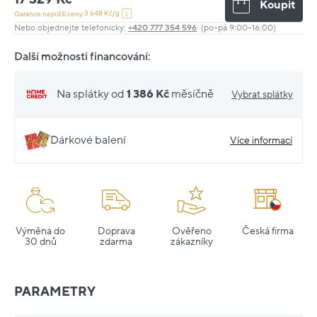
Koupit
3 648 Kč/g
Garance nejnižší ceny:
Nebo objednejte telefonicky:
+420 777 354 596
(po–pá 9:00–16:00)
Další možnosti financování:
Na splátky od
1 386 Kč
měsíčně
Vybrat splátky
Dárkové balení
Více informací
Výměna do
Doprava
Ověřeno
Česká firma
30 dnů
zdarma
zákazníky
PARAMETRY