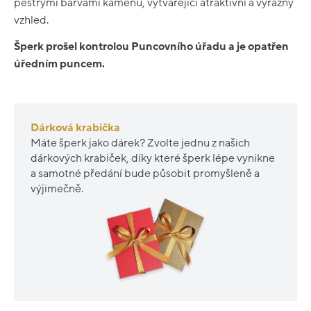
pestrými barvami kamenů, vytvářející atraktivní a výrazný
vzhled.
Šperk prošel kontrolou Puncovního úřadu a je opatřen
úředním puncem.
Dárková krabička
Máte šperk jako dárek? Zvolte jednu z našich
dárkových krabiček, díky které šperk lépe vynikne
a samotné předání bude působit promyšleně a
výjimečně.