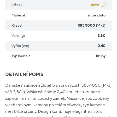
Jakost
nové
Materiál
žluté zlato
Ryzost
585/1000 (14kt)
Vaha (g)
3.80
Výška (cm)
2.40
Typ náušnic
kruhy
DETAILNÍ POPIS
Dámské náušnice z žlutého zlata o ryzosti 585/1000 (14kt)
váží 3,80 g. Výška náušnic je 2,40 cm. Jde o kruhy se
zapínáním na francouzský zámek. Náušnice jsou zdobeny
vícebarevnými kameny po celém obvodu, typ kamene
není blíže určený. Design kombinuje elegantní zlato s