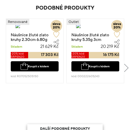
PODOBNÉ PRODUKTY
Renovované
Outlet
sleva
sleva
20%
20%
Náušnice žluté zlato
Náušnice žluté zlato
kruhy 2.30cm 6.80g
kruhy 5.35g 3cm
21 629 Kč
20 219 Kč
Skladem
Skladem
-20% kód:
-20% kód:
17 303 Kč
16 175 Kč
SRPEN20
SRPEN20
Koupit s kódem
Koupit s kódem
kód: R07052505150
kód: 000222605243
DALŠÍ PODOBNÉ PRODUKTY