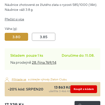
Náušnice zhotovené ze žlutého zlata o ryzosti 585/1000 (14kt).
Náušnice váží 3.8 g.
Přečíst si více
Váha (g):
3.80
3.85
Skladem
pouze
1 ks
Doručíme do: 11.08.
Na prodejně
28. října 769/14
Přihlaste se
a získejte výhody Zlaton Clubu
13 863 Kč
-20% kód:
SRPEN20
Koupit s kódem
ušetříte 3 466 Kč
17 329 Kč