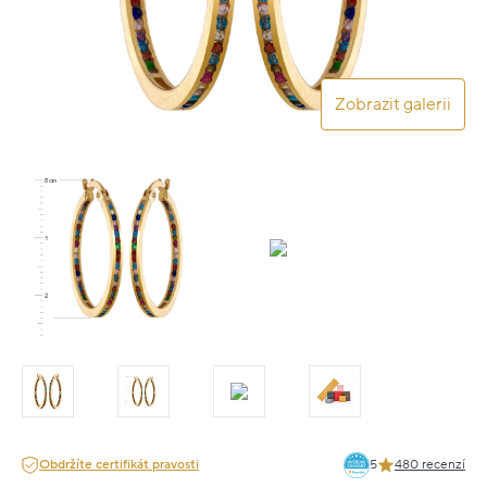
Zobrazit galerii
Obdržíte certifikát pravosti
5
480 recenzí