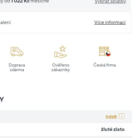
ky od
1 022 Kč
měsíčně
Vybrat splátky
alení
Více informací
Doprava
Ověřeno
Česká firma
zdarma
zákazníky
Y
nové
žluté zlato