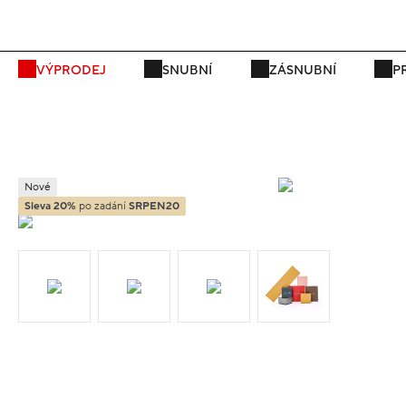
P
VÝPRODEJ
SNUBNÍ
ZÁSNUBNÍ
P
Nové
Sleva 20%
po zadání
SRPEN20