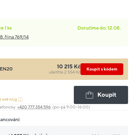
ze
1 ks
Doručíme do: 12.08.
8. října 769/14
10 215 Kč
EN20
Koupit s kódem
ušetříte 2 554 Kč
Koupit
3 648 Kč/g
efonicky:
+420 777 354 596
(po–pá 9:00–16:00)
nancování: