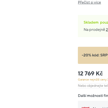
Přečíst si více
Skladem
pou
Na prodejně
2
-20% kód:
SRP
12 769 Kč
Garance nejnižší ceny:
Nebo objednejte tel
Další možnosti fi