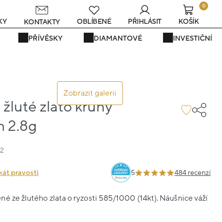
0
s
KY
OBLÍBENÉ
PŘIHLÁSIT
KOŠÍK
KONTAKTY
PŘÍVĚSKY
DIAMANTOVÉ
INVESTIČNÍ
Zobrazit galerii
žluté zlato kruhy
m 2.8g
32
kát pravosti
5
484 recenzí
é ze žlutého zlata o ryzosti 585/1000 (14kt). Náušnice váží