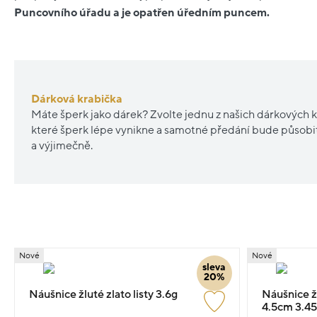
Puncovního úřadu a je opatřen úředním puncem.
Dárková krabička
Máte šperk jako dárek? Zvolte jednu z našich dárkových k
které šperk lépe vynikne a samotné předání bude působ
a výjimečně.
Nové
Nové
sleva
20%
Náušnice žluté zlato listy 3.6g
Náušnice žl
4.5cm 3.4