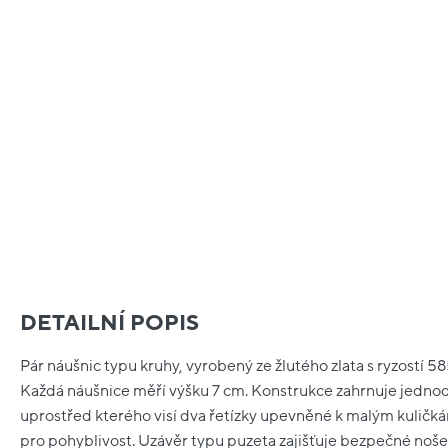
DETAILNÍ POPIS
Pár náušnic typu kruhy, vyrobený ze žlutého zlata s ryzostí 5
Každá náušnice měří výšku 7 cm. Konstrukce zahrnuje jedno
uprostřed kterého visí dva řetízky upevněné k malým kuličkám
pro pohyblivost. Uzávěr typu puzeta zajišťuje bezpečné noše