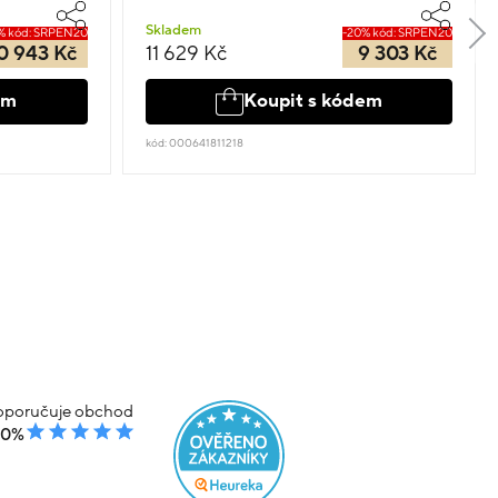
Skladem
% kód: SRPEN20
-20% kód: SRPEN20
0 943 Kč
11 629 Kč
9 303 Kč
em
Koupit s kódem
kód: 000641811218
poručuje obchod
00%