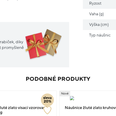
Ryzost
Vaha (g)
Výška (cm)
Typ náušnic
rabiček, díky
it promyšleně
PODOBNÉ PRODUKTY
Nové
sleva
20%
uté zlato visací vzorované
Náušnice žluté zlato kruhov
5g