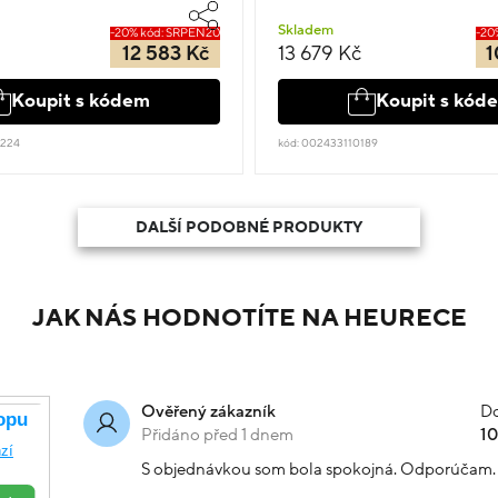
Skladem
-20% kód: SRPEN20
-20
12 583 Kč
13 679 Kč
1
Koupit s kódem
Koupit s kód
9224
kód: 002433110189
DALŠÍ PODOBNÉ PRODUKTY
JAK NÁS HODNOTÍTE NA HEURECE
Do
Ověřený zákazník
Přidáno před 1 dnem
1
S objednávkou som bola spokojná. Odporúčam.