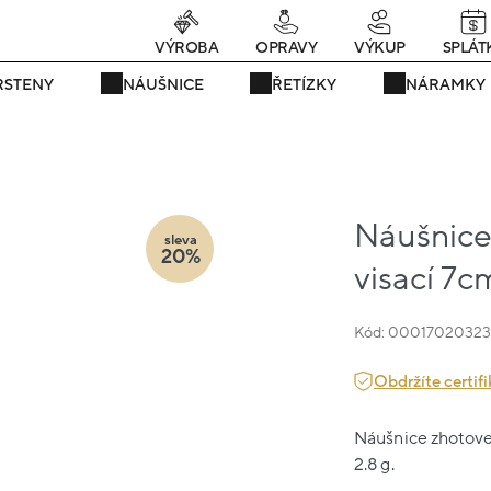
rávě teď! - 20 % na vše! Kód: SRPEN20
22 dní : 10h : 19m : 08
VÝROBA
OPRAVY
VÝKUP
SPLÁT
RSTENY
NÁUŠNICE
ŘETÍZKY
NÁRAMKY
Náušnice 
sleva
20%
visací 7c
Kód: 0001702032
Obdržíte certifi
Náušnice zhotoven
2.8 g.