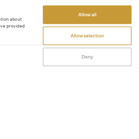
Allow all
ation about
u’ve provided
Allow selection
Deny