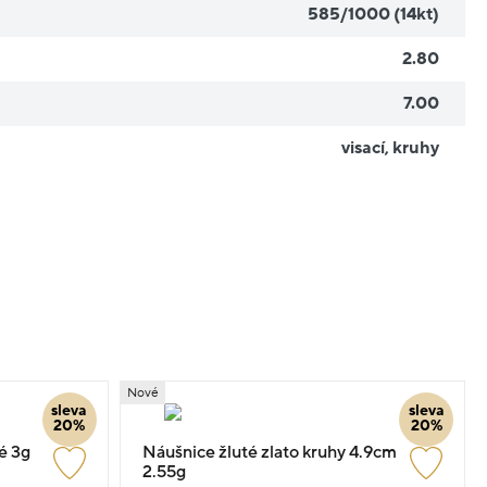
585/1000 (14kt)
2.80
7.00
visací
,
kruhy
Nové
sleva
sleva
20%
20%
é 3g
Náušnice žluté zlato kruhy 4.9cm
2.55g