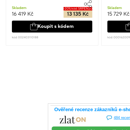
Skladem
Skladem
-20% kód: SRPEN20
16 419 Kč
13 135 Kč
15 729 Kč
Koupit s kódem
kód: 002403110188
kód: 00016200