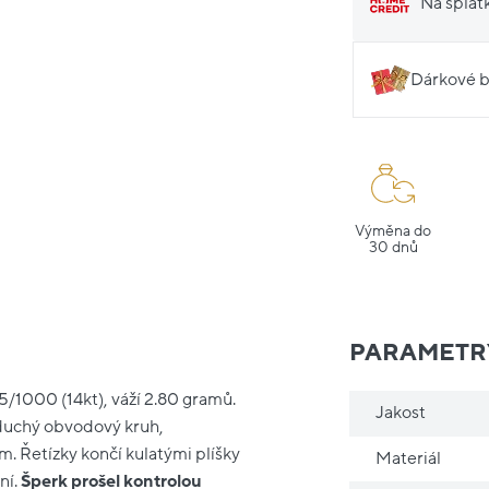
Na splát
Dárkové b
Výměna do
30 dnů
PARAMETR
85/1000 (14kt), váží 2.80 gramů.
Jakost
duchý obvodový kruh,
. Řetízky končí kulatými plíšky
Materiál
ní.
Šperk prošel kontrolou