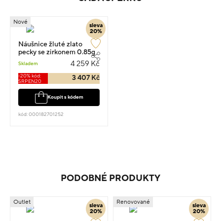
Nové
sleva
20%
Náušnice žluté zlato
pecky se zirkonem 0.85g
4 259 Kč
Skladem
-20% kód:
3 407 Kč
SRPEN20
Koupit s kódem
kód: 000182701252
PODOBNÉ PRODUKTY
Outlet
Renovované
sleva
sleva
20%
20%