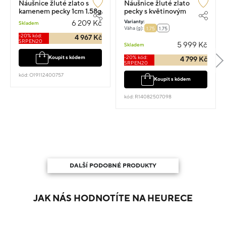
Náušnice žluté zlato s
Náušnice žluté zlato
kamenem pecky 1cm 1.58g
pecky s květinovým
motivem 0.90cm 1.75g
Varianty:
6 209 Kč
Skladem
Váha (g):
1.75
1.75
-20% kód:
4 967 Kč
SRPEN20
5 999 Kč
Skladem
-20% kód:
Koupit s kódem
4 799 Kč
SRPEN20
kód: O19112400757
Koupit s kódem
kód: R14082507098
DALŠÍ PODOBNÉ PRODUKTY
JAK NÁS HODNOTÍTE NA HEURECE