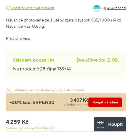
Obdržíte certifikát pravosti
5
484 recenzí
Náušnice zhotovené ze žlutého zlata o ryzosti 585/1000 (14kt).
Náušnice váží 0.85 g.
Přečíst si více
Skladem
pouze
1 ks
Doručíme do: 12.08.
Na prodejně
28. října 769/14
Přihlaste se
a získejte výhody Zlaton Clubu
3 407 Kč
-20% kód:
SRPEN20
Koupit s kódem
ušetříte 852 Kč
4 259 Kč
Koupit
4 008 Kč/g
Garance nejnižší ceny: