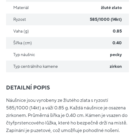
Materiál
žluté zlato
Ryzost
585/1000 (14kt)
Vaha (g)
0.85
Šířka (cm)
0.40
Typ náušnic
pecky
Typ centrálního kamene
zirkon
DETAILNÍ POPIS
Náušnice jsou vyrobeny ze žlutého zlata s ryzostí
585/1000 (14kt) a váží 0.85 g. Každá náušnice je osazena
zirkonem. Průměrná šířka je 0.40 cm. Kámen je vsazen do
čtyřprstencového lůžka, které ho bezpečně drží na místě.
Zapínání je puzetové, což umožňuje pohodlné nošení.