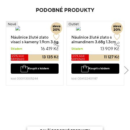
PODOBNÉ PRODUKTY
Nové
Outlet
sleva
sleva
20%
20%
Náušnice žluté zlato
Náušnice žluté zlato s
visací s kameny 1.9cm 3.6g
almandinem 3.68g 1.3cm
16 419 Kč
13 909 Kč
Skladem
Skladem
-20% kód:
-20% kód:
13 135 Kč
11 127 Kč
SRPEN20
SRPEN20
Koupit s kódem
Koupit s kódem
kód: 000113005244
kód: O04122401187