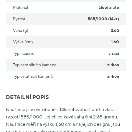
Materiál
žluté zlato
Ryzost
585/1000 (14kt)
Vaha (g)
2.65
Výška (cm)
1.60
Typ náušnic
visací
Typ centrálního kamene
zirkon
Typ ostatních kamenů
zirkon
DETAILNÍ POPIS
Náušnice jsou vyrobené z 14karátového žlutého zlata s
ryzostí 585/1000. Jejich celková váha činí 2,65 gramu.
Náušnice měří na výšku 1,60 cm a na jejich designu jsou
použity zirkony jako centrální kameny. Jejich visací