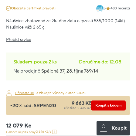
Obdržíte certifikát pravosti
5
483 recenzí
Náušnice zhotovené ze žlutého zlata o ryzosti 585/1000 (14kt).
Náušnice váží 2.65 g.
Přečíst si více
Skladem
pouze
2 ks
Doručíme do: 12.08.
Na prodejně
Spálená 37
,
28. října 769/14
Přihlaste se
a získejte výhody Zlaton Clubu
9 663 Kč
-20% kód:
SRPEN20
Koupit s kódem
ušetříte 2 416 Kč
12 079 Kč
Koupit
3 646 Kč/g
Garance nejnižší ceny: