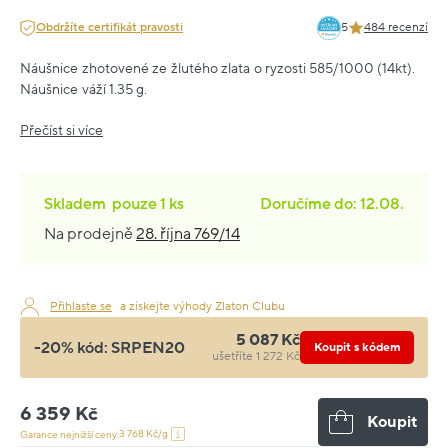
Obdržíte certifikát pravosti
5
484 recenzí
Náušnice zhotovené ze žlutého zlata o ryzosti 585/1000 (14kt).
Náušnice váží 1.35 g.
Přečíst si více
Skladem
pouze
1 ks
Doručíme do: 12.08.
Na prodejně
28. října 769/14
Přihlaste se
a získejte výhody Zlaton Clubu
5 087 Kč
-20% kód:
SRPEN20
Koupit s kódem
ušetříte 1 272 Kč
6 359 Kč
Koupit
3 768 Kč/g
Garance nejnižší ceny: