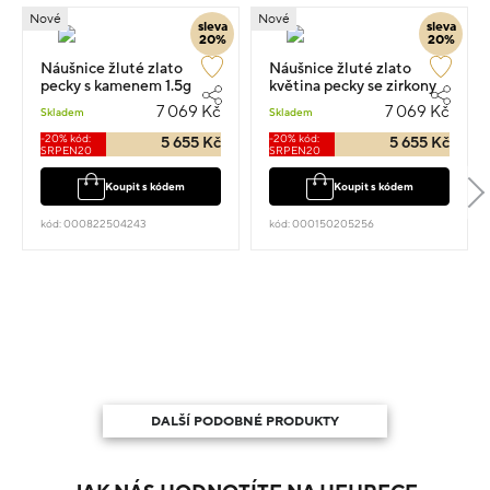
Nové
Nové
sleva
sleva
20%
20%
Náušnice žluté zlato
Náušnice žluté zlato
pecky s kamenem 1.5g
květina pecky se zirkony
1.5g
7 069 Kč
7 069 Kč
Skladem
Skladem
-20% kód:
-20% kód:
5 655 Kč
5 655 Kč
SRPEN20
SRPEN20
Koupit s kódem
Koupit s kódem
kód: 000822504243
kód: 000150205256
DALŠÍ PODOBNÉ PRODUKTY