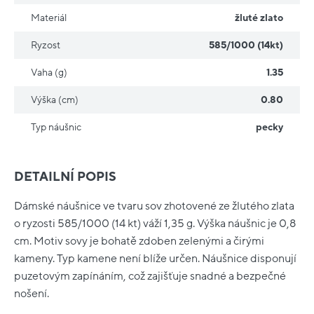
Materiál
žluté zlato
Ryzost
585/1000 (14kt)
Vaha (g)
1.35
Výška (cm)
0.80
Typ náušnic
pecky
DETAILNÍ POPIS
Dámské náušnice ve tvaru sov zhotovené ze žlutého zlata
o ryzosti 585/1000 (14 kt) váží 1,35 g. Výška náušnic je 0,8
cm. Motiv sovy je bohatě zdoben zelenými a čirými
kameny. Typ kamene není blíže určen. Náušnice disponují
puzetovým zapínáním, což zajišťuje snadné a bezpečné
nošení.