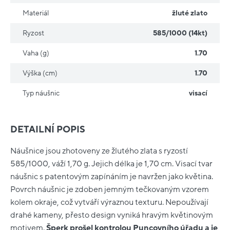
Materiál
žluté zlato
Ryzost
585/1000 (14kt)
Vaha (g)
1.70
Výška (cm)
1.70
Typ náušnic
visací
DETAILNÍ POPIS
Náušnice jsou zhotoveny ze žlutého zlata s ryzostí
585/1000, váží 1,70 g. Jejich délka je 1,70 cm. Visací tvar
náušnic s patentovým zapínáním je navržen jako květina.
Povrch náušnic je zdoben jemným tečkovaným vzorem
kolem okraje, což vytváří výraznou texturu. Nepoužívají
drahé kameny, přesto design vyniká hravým květinovým
motivem.
Šperk prošel kontrolou Puncovního úřadu a je