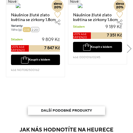
Nové
Nové
sleva
sleva
20%
20%
Náušnice žluté zlato
Náušnice žluté zlato
květina se zirkony 1.8cm
květina se zirkony 1.6cm
2.15g
1.95g
Varianty:
9 189 Kč
Skladem
Váha (g):
2.15
2.20
-20% kód:
7 351 Kč
SRPEN20
9 809 Kč
Skladem
-20% kód:
Koupit s kódem
7 847 Kč
SRPEN20
kód: 000101610245
Koupit s kódem
kód: N07082500162
DALŠÍ PODOBNÉ PRODUKTY
JAK NÁS HODNOTÍTE NA HEURECE