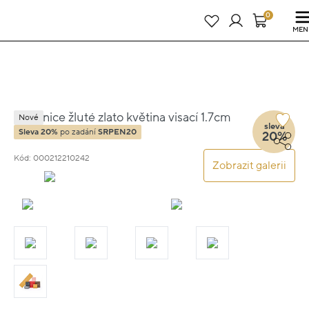
Právě teď! - 20 % na vše! Kód: SRPEN20
24 dní : 18h : 22m : 50s
0
MEN
Náušnice žluté zlato květina visací 1.7cm
Nové
sleva
1.7g
Sleva 20%
po zadání
SRPEN20
20%
Kód: 000212210242
Zobrazit galerii