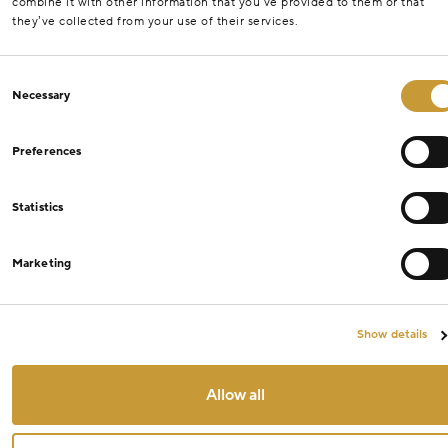
combine it with other information that you’ve provided to them or that
they’ve collected from your use of their services.
Consent
Necessary
Selection
Preferences
Statistics
Marketing
Show details
Allow all