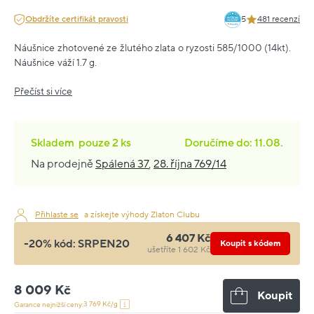
Obdržíte certifikát pravosti
5
481 recenzí
Náušnice zhotovené ze žlutého zlata o ryzosti 585/1000 (14kt).
Náušnice váží 1.7 g.
Přečíst si více
Skladem
pouze
2 ks
Doručíme do: 11.08.
Na prodejně
Spálená 37
,
28. října 769/14
Přihlaste se
a získejte výhody Zlaton Clubu
6 407 Kč
-20% kód:
SRPEN20
Koupit s kódem
ušetříte 1 602 Kč
8 009 Kč
Koupit
3 769 Kč/g
Garance nejnižší ceny: