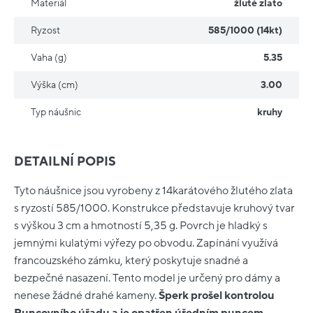
Materiál
žluté zlato
Ryzost
585/1000 (14kt)
Vaha (g)
5.35
Výška (cm)
3.00
Typ náušnic
kruhy
DETAILNÍ POPIS
Tyto náušnice jsou vyrobeny z 14karátového žlutého zlata
s ryzostí 585/1000. Konstrukce představuje kruhový tvar
s výškou 3 cm a hmotností 5,35 g. Povrch je hladký s
jemnými kulatými výřezy po obvodu. Zapínání využívá
francouzského zámku, který poskytuje snadné a
bezpečné nasazení. Tento model je určený pro dámy a
nenese žádné drahé kameny.
Šperk prošel kontrolou
Puncovního úřadu a je opatřen úředním puncem.