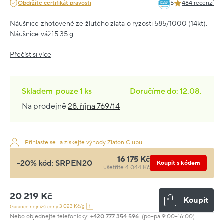
Obdržíte certifikát pravosti
5
484 recenzí
Náušnice zhotovené ze žlutého zlata o ryzosti 585/1000 (14kt).
Náušnice váží 5.35 g.
Přečíst si více
Skladem
pouze
1 ks
Doručíme do: 12.08.
Na prodejně
28. října 769/14
Přihlaste se
a získejte výhody Zlaton Clubu
16 175 Kč
-20% kód:
SRPEN20
Koupit s kódem
ušetříte 4 044 Kč
20 219 Kč
Koupit
3 023 Kč/g
Garance nejnižší ceny:
Nebo objednejte telefonicky:
+420 777 354 596
(po–pá 9:00–16:00)