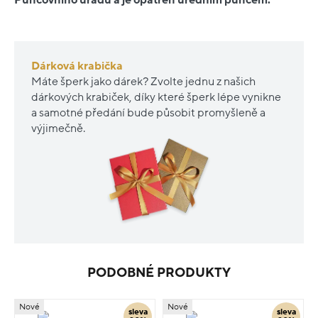
Dárková krabička
Máte šperk jako dárek? Zvolte jednu z našich
dárkových krabiček, díky které šperk lépe vynikne
a samotné předání bude působit promyšleně a
výjimečně.
PODOBNÉ PRODUKTY
Nové
Nové
sleva
sleva