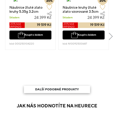
20%
20%
Náušnice žluté zlato
Náušnice kruhy žluté
kruhy 5.35g 3.2cm
zlato vzorované 3.5cm
5.35g
24 399 Kč
24 399 Kč
Skladem
Skladem
-20% kód:
-20% kód:
19 519 Kč
19 519 Kč
SRPEN20
SRPEN20
Koupit s kódem
Koupit s kódem
kód: 000250104220
kód: N10092500687
DALŠÍ PODOBNÉ PRODUKTY
JAK NÁS HODNOTÍTE NA HEURECE