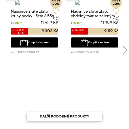
sleva
sleva
20%
20%
Náušnice žluté zlato
Náušnice žluté zlato
kruhy pecky 1.5cm 2.55g
obdélný tvar se zeleným
kamenem 1.0cm 2.5g
11 629 Kč
11 399 Kč
Skladem
Skladem
-20% kód:
-20% kód:
9 303 Kč
9 119 Kč
SRPEN20
SRPEN20
Koupit s kódem
Koupit s kódem
kód: N08082500227
kód: 000962606258
DALŠÍ PODOBNÉ PRODUKTY