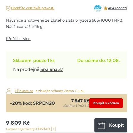
Obdržíte certifikát pravosti
5
484 recenzí
Náušnice zhotovené ze žlutého zlata o ryzosti 585/1000 (14kt).
Náušnice váží 2.15 g.
Přečíst si více
Skladem
pouze
1 ks
Doručíme do: 12.08.
Na prodejně
Spálená 37
Přihlaste se
a získejte výhody Zlaton Clubu
7 847 Kč
-20% kód:
SRPEN20
Koupit s kódem
ušetříte 1 962 Kč
9 809 Kč
Koupit
3 650 Kč/g
Garance nejnižší ceny: