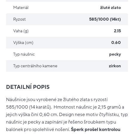
Materiál
žluté zlato
Ryzost
585/1000 (14kt)
Vaha (g)
2.15
Výška (cm)
0.60
Typ náušnic
pecky
Typ centrálního kamene
zirkon
DETAILNÍ POPIS
Náušnice jsou vyrobené ze žlutého zlata s ryzostí
585/1000 (14 karátů). Hmotnost náušnic je 2,15 gramů a
jejich výška činí 0,60 cm. Design nese motiv čtyřlístku, typ
náušnic je pecky a zapínání je řešeno šroubkem typu
balónek pro spolehlivé nošení.
Šperk prošel kontrolou