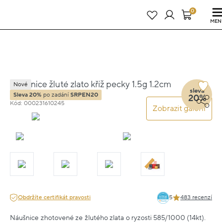
Právě teď! - 20 % na vše! Kód: SRPEN20
23 dní : 0h : 59m : 04s
0
MEN
Náušnice žluté zlato kříž pecky 1.5g 1.2cm
Nové
sleva
Sleva 20%
po zadání
SRPEN20
20%
Kód: 000231610245
Zobrazit galerii
Obdržíte certifikát pravosti
5
483 recenzí
Náušnice zhotovené ze žlutého zlata o ryzosti 585/1000 (14kt).