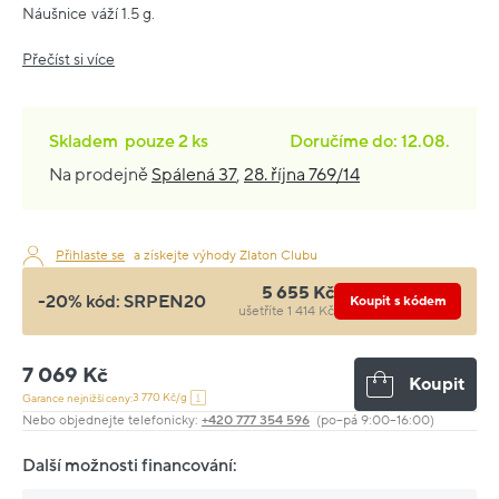
Náušnice váží 1.5 g.
Přečíst si více
Skladem
pouze
2 ks
Doručíme do: 12.08.
Na prodejně
Spálená 37
,
28. října 769/14
Přihlaste se
a získejte výhody Zlaton Clubu
5 655 Kč
-20% kód:
SRPEN20
Koupit s kódem
ušetříte 1 414 Kč
7 069 Kč
Koupit
3 770 Kč/g
Garance nejnižší ceny:
Nebo objednejte telefonicky:
+420 777 354 596
(po–pá 9:00–16:00)
Další možnosti financování: