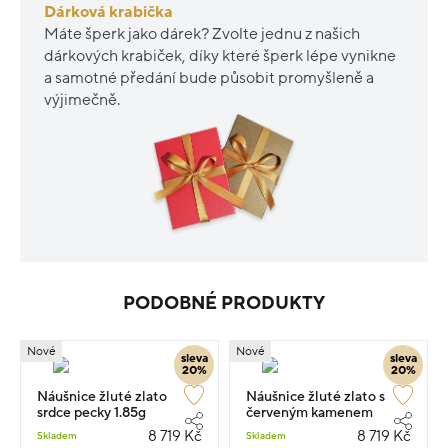
Dárková krabička
Máte šperk jako dárek? Zvolte jednu z našich
dárkových krabiček, díky které šperk lépe vynikne
a samotné předání bude působit promyšleně a
výjimečně.
PODOBNÉ PRODUKTY
Nové
Nové
sleva
sleva
20%
20%
Náušnice žluté zlato
Náušnice žluté zlato s
srdce pecky 1.85g
červeným kamenem
pecky 1.85g
8 719 Kč
8 719 Kč
Skladem
Skladem