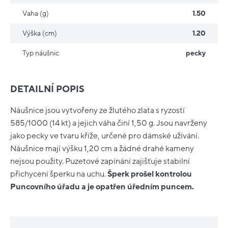
Vaha (g)
1.50
Výška (cm)
1.20
Typ náušnic
pecky
DETAILNÍ POPIS
Náušnice jsou vytvořeny ze žlutého zlata s ryzostí
585/1000 (14 kt) a jejich váha činí 1,50 g. Jsou navrženy
jako pecky ve tvaru kříže, určené pro dámské užívání.
Náušnice mají výšku 1,20 cm a žádné drahé kameny
nejsou použity. Puzetové zapínání zajišťuje stabilní
přichycení šperku na uchu.
Šperk prošel kontrolou
Puncovního úřadu a je opatřen úředním puncem.