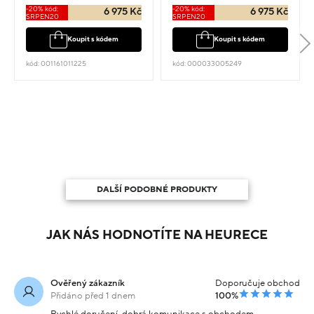
-20% kód:
-20% kód:
6 975 Kč
6 975 Kč
SRPEN20
SRPEN20
Koupit s kódem
Koupit s kódem
kód: 001161011225
kód: 000033005249
DALŠÍ PODOBNÉ PRODUKTY
JAK NÁS HODNOTÍTE NA HEURECE
Ověřený zákazník
Doporučuje obchod
Přidáno před 1 dnem
100%