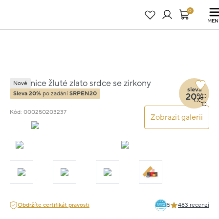
Právě teď! - 20 % na vše! Kód: SRPEN20
23 dní : 3h : 29m : 45s
0
MEN
Náušnice žluté zlato srdce se zirkony
Nové
sleva
1.5cm 2.5g
Sleva 20%
po zadání
SRPEN20
20%
Kód: 000250203237
Zobrazit galerii
Obdržíte certifikát pravosti
5
483 recenzí