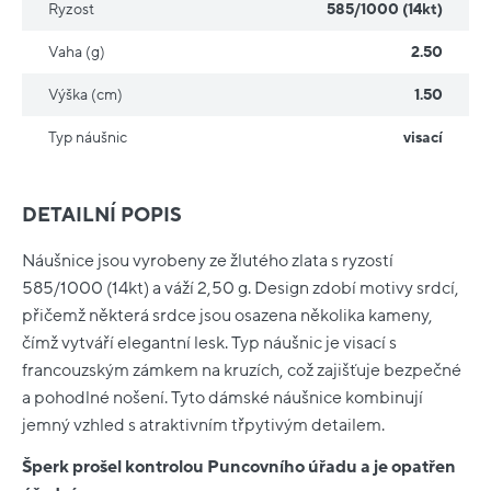
Ryzost
585/1000 (14kt)
Vaha (g)
2.50
Výška (cm)
1.50
Typ náušnic
visací
DETAILNÍ POPIS
Náušnice jsou vyrobeny ze žlutého zlata s ryzostí
585/1000 (14kt) a váží 2,50 g. Design zdobí motivy srdcí,
přičemž některá srdce jsou osazena několika kameny,
čímž vytváří elegantní lesk. Typ náušnic je visací s
francouzským zámkem na kruzích, což zajišťuje bezpečné
a pohodlné nošení. Tyto dámské náušnice kombinují
jemný vzhled s atraktivním třpytivým detailem.
Šperk prošel kontrolou Puncovního úřadu a je opatřen