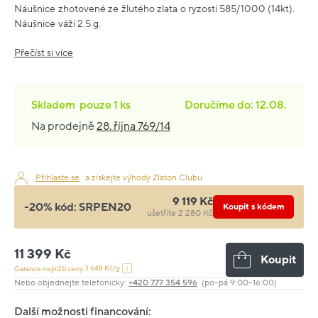
Náušnice zhotovené ze žlutého zlata o ryzosti 585/1000 (14kt).
Náušnice váží 2.5 g.
Přečíst si více
Skladem
pouze
1 ks
Doručíme do: 12.08.
Na prodejně
28. října 769/14
Přihlaste se
a získejte výhody Zlaton Clubu
9 119 Kč
-20% kód:
SRPEN20
Koupit s kódem
ušetříte 2 280 Kč
11 399 Kč
Koupit
3 648 Kč/g
Garance nejnižší ceny:
Nebo objednejte telefonicky:
+420 777 354 596
(po–pá 9:00–16:00)
Další možnosti financování: