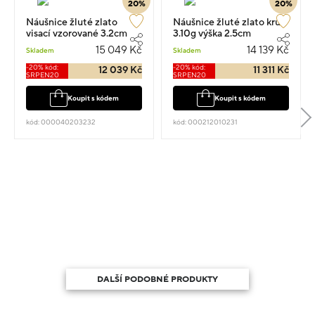
20%
20%
Náušnice žluté zlato
Náušnice žluté zlato kruh
visací vzorované 3.2cm
3.10g výška 2.5cm
3.3g
15 049 Kč
14 139 Kč
Skladem
Skladem
-20% kód:
-20% kód:
12 039 Kč
11 311 Kč
SRPEN20
SRPEN20
Koupit s kódem
Koupit s kódem
kód: 000040203232
kód: 000212010231
DALŠÍ PODOBNÉ PRODUKTY