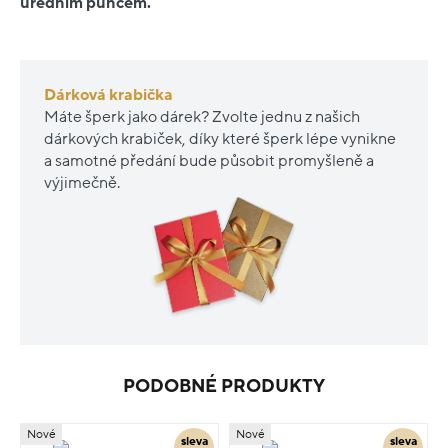
úředním puncem.
Dárková krabička
Máte šperk jako dárek? Zvolte jednu z našich
dárkových krabiček, díky které šperk lépe vynikne
a samotné předání bude působit promyšleně a
výjimečně.
PODOBNÉ PRODUKTY
Nové
Nové
sleva
sleva