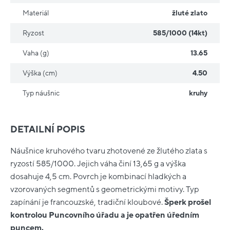
Materiál
žluté zlato
Ryzost
585/1000 (14kt)
Vaha (g)
13.65
Výška (cm)
4.50
Typ náušnic
kruhy
DETAILNÍ POPIS
Náušnice kruhového tvaru zhotovené ze žlutého zlata s
ryzostí 585/1000. Jejich váha činí 13,65 g a výška
dosahuje 4,5 cm. Povrch je kombinací hladkých a
vzorovaných segmentů s geometrickými motivy. Typ
zapínání je francouzské, tradiční kloubové.
Šperk prošel
kontrolou Puncovního úřadu a je opatřen úředním
puncem.