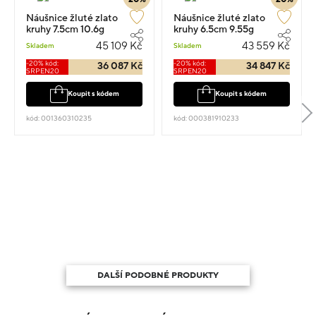
Náušnice žluté zlato
Náušnice žluté zlato
kruhy 7.5cm 10.6g
kruhy 6.5cm 9.55g
45 109 Kč
43 559 Kč
Skladem
Skladem
-20% kód:
-20% kód:
36 087 Kč
34 847 Kč
SRPEN20
SRPEN20
Koupit s kódem
Koupit s kódem
kód: 001360310235
kód: 000381910233
DALŠÍ PODOBNÉ PRODUKTY