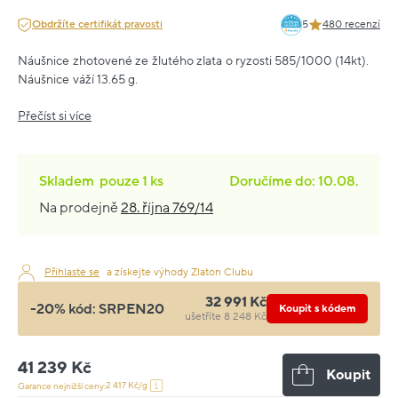
Obdržíte certifikát pravosti
5
480 recenzí
Náušnice zhotovené ze žlutého zlata o ryzosti 585/1000 (14kt).
Náušnice váží 13.65 g.
Přečíst si více
Skladem
pouze
1 ks
Doručíme do: 10.08.
Na prodejně
28. října 769/14
Přihlaste se
a získejte výhody Zlaton Clubu
32 991 Kč
-20% kód:
SRPEN20
Koupit s kódem
ušetříte 8 248 Kč
41 239 Kč
Koupit
2 417 Kč/g
Garance nejnižší ceny: