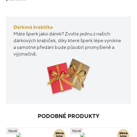
Dárková krabička
Máte šperk jako dárek? Zvolte jednu z našich
dárkových krabiček, díky které šperk lépe vynikne
a samotné předání bude působit promyšleně a
výjimečně.
PODOBNÉ PRODUKTY
Nové
Nové
sleva
sleva
20%
20%