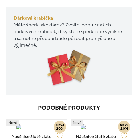
Dárková krabička
Máte šperk jako dárek? Zvolte jednu z našich
dárkových krabiček, díky které šperk lépe vynikne
a samotné předání bude působit promyšleně a
výjimečně.
PODOBNÉ PRODUKTY
Nové
Nové
sleva
sleva
20%
20%
Náušnice žluté zlato
Náušnice žluté zlato