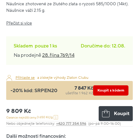
Náušnice zhotovené ze žlutého zlata o ryzosti 585/1000 (14kt).
Náušnice váží 2.15 g.
Přečíst si více
Skladem
pouze
1 ks
Doručíme do: 12.08.
Na prodejně
28. října 769/14
Přihlaste se
a získejte výhody Zlaton Clubu
7 847 Kč
-20% kód:
SRPEN20
Koupit s kódem
ušetříte 1 962 Kč
9 809 Kč
Koupit
3 650 Kč/g
Garance nejnižší ceny:
Nebo objednejte telefonicky:
+420 777 354 596
(po–pá 9:00–16:00)
Další možnosti financování: