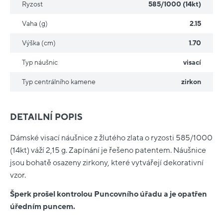
Ryzost
585/1000 (14kt)
Vaha (g)
2.15
Výška (cm)
1.70
Typ náušnic
visací
Typ centrálního kamene
zirkon
DETAILNÍ POPIS
Dámské visací náušnice z žlutého zlata o ryzosti 585/1000
(14kt) váží 2,15 g. Zapínání je řešeno patentem. Náušnice
jsou bohatě osazeny zirkony, které vytvářejí dekorativní
vzor.
Šperk prošel kontrolou Puncovního úřadu a je opatřen
úředním puncem.