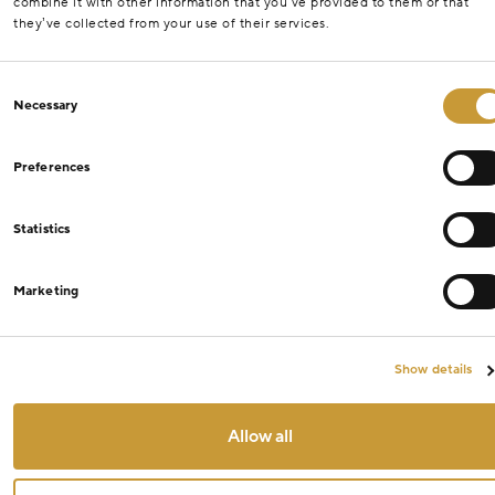
combine it with other information that you’ve provided to them or that
they’ve collected from your use of their services.
Consent
Necessary
Selection
Preferences
Statistics
Marketing
Show details
Allow all