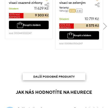
visací osazené zirkony
visací se zeleným
2.55g
kamenem 1.6cm 2.35g
Varianty:
11 629 Kč
Skladem
Váha (g):
2.35
2.40
-20% kód:
9 303 Kč
SRPEN20
10 719 Kč
Skladem
-20% kód:
Koupit s kódem
8 575 Kč
SRPEN20
kód: 000441202247
Koupit s kódem
kód: 000860506247
DALŠÍ PODOBNÉ PRODUKTY
JAK NÁS HODNOTÍTE NA HEURECE