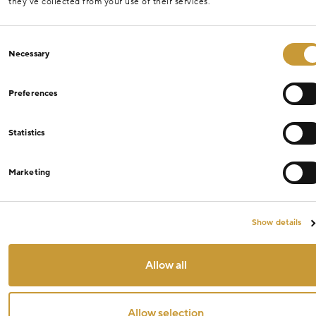
they’ve collected from your use of their services.
Consent
Necessary
Selection
Preferences
Statistics
Marketing
Show details
Allow all
Allow selection