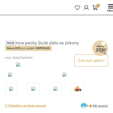
Právě teď! - 20 % na vše! Kód: SRPEN20
24 dní : 23h : 38m : 13s
0
MEN
Náušnice pecky žluté zlato se zirkony
Nové
sleva
0.50cm 1.15g
Sleva 20%
po zadání
SRPEN20
20%
Kód: 000271610243
Zobrazit galerii
Obdržíte certifikát pravosti
5
481 recenzí