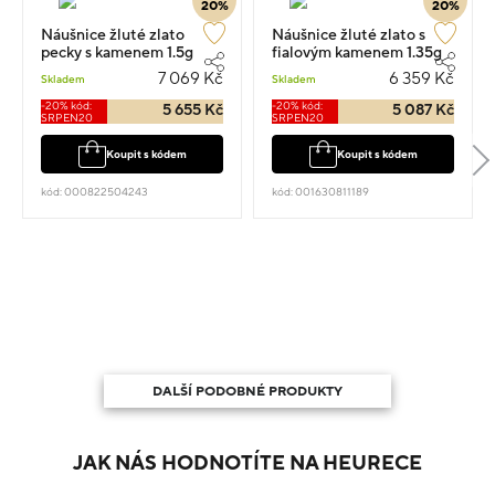
20%
20%
Náušnice žluté zlato
Náušnice žluté zlato s
pecky s kamenem 1.5g
fialovým kamenem 1.35g
7 069 Kč
6 359 Kč
Skladem
Skladem
-20% kód:
-20% kód:
5 655 Kč
5 087 Kč
SRPEN20
SRPEN20
Koupit s kódem
Koupit s kódem
kód: 000822504243
kód: 001630811189
DALŠÍ PODOBNÉ PRODUKTY
JAK NÁS HODNOTÍTE NA HEURECE