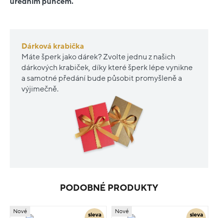
úředním puncem.
Dárková krabička
Máte šperk jako dárek? Zvolte jednu z našich
dárkových krabiček, díky které šperk lépe vynikne
a samotné předání bude působit promyšleně a
výjimečně.
PODOBNÉ PRODUKTY
Nové
Nové
sleva
sleva