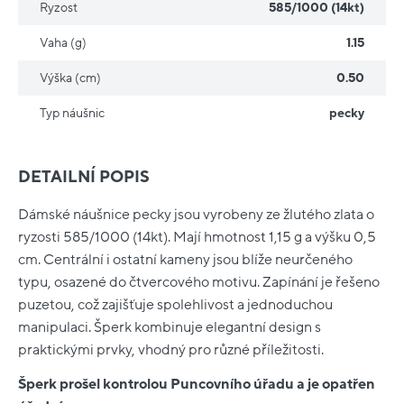
Ryzost
585/1000 (14kt)
Vaha (g)
1.15
Výška (cm)
0.50
Typ náušnic
pecky
DETAILNÍ POPIS
Dámské náušnice pecky jsou vyrobeny ze žlutého zlata o
ryzosti 585/1000 (14kt). Mají hmotnost 1,15 g a výšku 0,5
cm. Centrální i ostatní kameny jsou blíže neurčeného
typu, osazené do čtvercového motivu. Zapínání je řešeno
puzetou, což zajišťuje spolehlivost a jednoduchou
manipulaci. Šperk kombinuje elegantní design s
praktickými prvky, vhodný pro různé příležitosti.
Šperk prošel kontrolou Puncovního úřadu a je opatřen