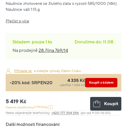
Náušnice zhotovené ze žlutého zlata o ryzosti 585/1000 (14kt).
Náušnice váží 1.15 g.
Přečíst si více
Skladem
pouze
1 ks
Doručíme do: 11.08.
Na prodejně
28. října 769/14
Přihlaste se
a získejte výhody Zlaton Clubu
4 335 Kč
-20% kód:
SRPEN20
Koupit s kódem
ušetříte 1 084 Kč
5 419 Kč
Koupit
3 770 Kč/g
Garance nejnižší ceny:
Nebo objednejte telefonicky:
+420 777 354 596
(po–pá 9:00–16:00)
Další možnosti financování: