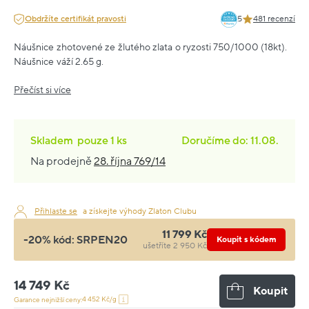
Obdržíte certifikát pravosti
5
481 recenzí
Náušnice zhotovené ze žlutého zlata o ryzosti 750/1000 (18kt).
Náušnice váží 2.65 g.
Přečíst si více
Skladem
pouze
1 ks
Doručíme do: 11.08.
Na prodejně
28. října 769/14
Přihlaste se
a získejte výhody Zlaton Clubu
11 799 Kč
-20% kód:
SRPEN20
Koupit s kódem
ušetříte 2 950 Kč
14 749 Kč
Koupit
4 452 Kč/g
Garance nejnižší ceny: