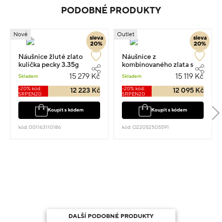
PODOBNÉ PRODUKTY
Nové
Outlet
sleva
sleva
20%
20%
Náušnice žluté zlato
Náušnice z
kulička pecky 3.35g
kombinovaného zlata s
almandinem a zirkony
15 279 Kč
15 119 Kč
Skladem
Skladem
1.1cm 4g
-20% kód:
-20% kód:
12 223 Kč
12 095 Kč
SRPEN20
SRPEN20
Koupit s kódem
Koupit s kódem
kód: 001163110186
kód: O22052505591
DALŠÍ PODOBNÉ PRODUKTY