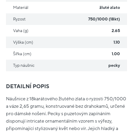
Materiál
žluté zlato
Ryzost
750/1000 (18kt)
Vaha (g)
2.65
Výška (cm)
1.10
Šířka (cm)
1.00
Typ náušnic
pecky
DETAILNÍ POPIS
Náušnice z 18karátového žlutého zlata o ryzosti 750/1000
a váze 2,65 gramu, konstruované bez drahokamů, určené
pro dámské nošení. Pecky s puzetovým zapínáním
disponují intricate ornamentálním vzorem s výřezy,
připomínající stylizovaný květ nebo vír. Jejich hladký a