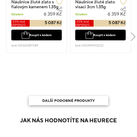
Náušnice žluté zlato s
Náušnice žluté zlato
fialovým kamenem 1.35g
visací 3cm 1.35g
6 359 Kč
6 359 Kč
Skladem
Skladem
-20% kód:
-20% kód:
5 087 Kč
5 087 Kč
SRPEN20
SRPEN20
Koupit s kódem
Koupit s kódem
kód: 001630811189
kód: 000941910222
DALŠÍ PODOBNÉ PRODUKTY
JAK NÁS HODNOTÍTE NA HEURECE