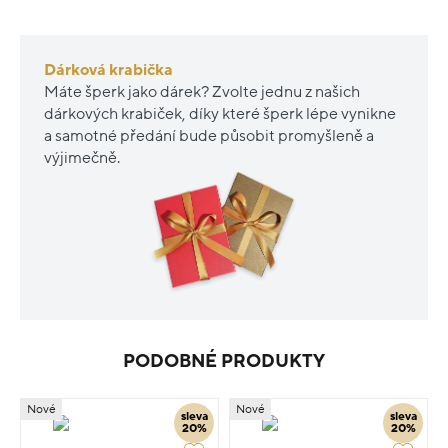
Dárková krabička
Máte šperk jako dárek? Zvolte jednu z našich
dárkových krabiček, díky které šperk lépe vynikne
a samotné předání bude působit promyšleně a
výjimečně.
PODOBNÉ PRODUKTY
Nové
Nové
sleva
sleva
20%
20%