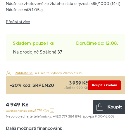
Náušnice zhotovené ze žlutého zlata o ryzosti 585/1000 (14kt).
Náušnice váží 1.05 g.
Přečíst si více
Skladem
pouze
1 ks
Doručíme do: 12.08.
Na prodejně
Spálená 37
Přihlaste se
a získejte výhody Zlaton Clubu
3 959 Kč
-20% kód:
SRPEN20
Koupit s kódem
ušetříte 990 Kč
4 949 Kč
Koupit
3 770 Kč/g
Garance nejnižší ceny:
Nebo objednejte telefonicky:
+420 777 354 596
(po–pá 9:00–16:00)
Další možnosti financování: