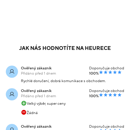
Nové
Nové
sleva
sleva
20%
20%
Náušnice z
Náušnice žluté zlato
kombinovaného zlata
visací s modrým kamenem
kruhy s kamenem 1.30cm
1.5cm 2.35g
10 939 Kč
10 719 Kč
Skladem
Skladem
2.4g
-20% kód:
-20% kód:
8 751 Kč
8 575 Kč
SRPEN20
SRPEN20
Koupit s kódem
Koupit s kódem
kód: 000052310249
kód: 000050811243