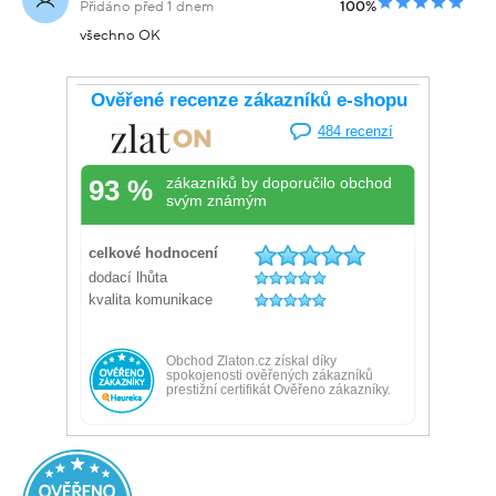
JAK NÁS HODNOTÍTE NA HEURECE
Ověřený zákazník
Doporučuje obchod
Přidáno před 1 dnem
100%
Rychlé doručení, dobrá komunikace s obchodem.
Ověřený zákazník
Doporučuje obchod
Přidáno před 1 dnem
100%
Velký výběr, super ceny
Žádná
Ověřený zákazník
Doporučuje obchod
Přidáno před 1 dnem
100%
všechno OK