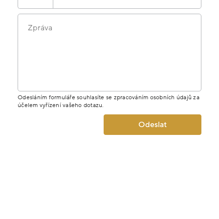
MÁTE DOTAZ K PRODUKTU? NAPIŠTE
NÁM.
Jméno
E-mail
Telefon
Zpráva