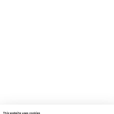
Odesláním formuláře souhlasíte se zpracováním osobních údajů za
účelem vyřízení vašeho dotazu.
Odeslat
This website uses cookies