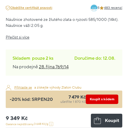
Obdržíte certifikát pravosti
5
483 recenzí
Náušnice zhotovené ze žlutého zlata o ryzosti 585/1000 (14kt).
Náušnice váží 2.05 g.
Přečíst si více
Skladem
pouze
2 ks
Doručíme do: 12.08.
Na prodejně
28. října 769/14
Přihlaste se
a získejte výhody Zlaton Clubu
7 479 Kč
-20% kód:
SRPEN20
Koupit s kódem
ušetříte 1 870 Kč
9 349 Kč
Koupit
3 648 Kč/g
Garance nejnižší ceny: