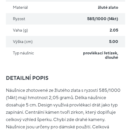
Materiál
žluté zlato
Ryzost
585/1000 (14kt)
Vaha (g)
2.05
Výška (cm)
5.00
Typ náušnic
provlékací řetízek
,
dlouhé
DETAILNÍ POPIS
Náušnice zhotovené ze žlutého zlata s ryzostí 585/1000
(14kt) mají hmotnost 2,05 gramů. Délka náušnice
dosahuje 5 cm. Design využívá provlékací drát jako typ
zapínání. Centrální kámen tvoří zirkon, který doplňuje
celkový vzhled šperku. Chybí zde drahé kameny.
Náušnice jsou určeny pro dámské použití. Celková