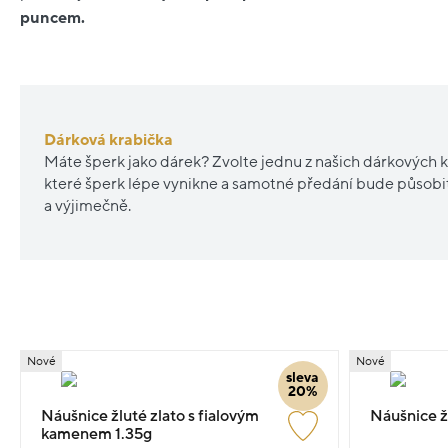
puncem.
Dárková krabička
Máte šperk jako dárek? Zvolte jednu z našich dárkových k
které šperk lépe vynikne a samotné předání bude působ
a výjimečně.
Nové
Nové
sleva
20%
Náušnice žluté zlato s fialovým
Náušnice žl
kamenem 1.35g