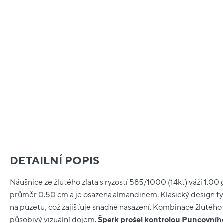
DETAILNÍ POPIS
Náušnice ze žlutého zlata s ryzostí 585/1000 (14kt) váží 1.0
průměr 0.50 cm a je osazena almandinem. Klasický design t
na puzetu, což zajišťuje snadné nasazení. Kombinace žlutého 
působivý vizuální dojem.
Šperk prošel kontrolou Puncovníh