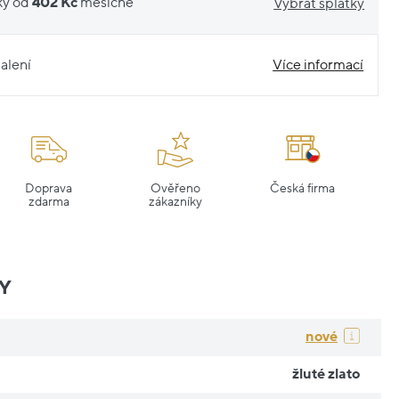
ky od
402 Kč
měsíčně
Vybrat splátky
alení
Více informací
Doprava
Ověřeno
Česká firma
zdarma
zákazníky
Y
nové
žluté zlato