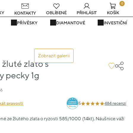
0
s
KY
OBLÍBENÉ
PŘIHLÁSIT
KOŠÍK
KONTAKTY
PŘÍVĚSKY
DIAMANTOVÉ
INVESTIČNÍ
Zobrazit galerii
žluté zlato s
y pecky 1g
56
kát pravosti
5
484 recenzí
é ze žlutého zlata o ryzosti 585/1000 (14kt). Náušnice váží