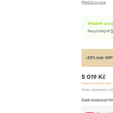
Přečíst si více
Skladem
pou
Na prodejně
S
-20% kód:
SRP
5 019 Kč
Garance nejnižší ceny:
Nebo objednejte tel
Další možnosti fi