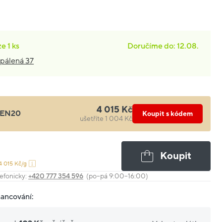
ze
1 ks
Doručíme do: 12.08.
pálená 37
4 015 Kč
EN20
Koupit s kódem
ušetříte 1 004 Kč
Koupit
4 015 Kč/g
efonicky:
+420 777 354 596
(po–pá 9:00–16:00)
nancování: