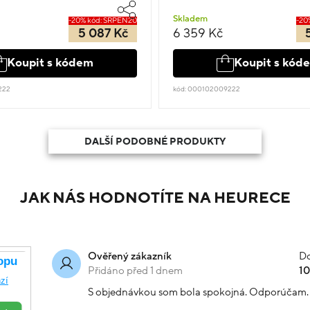
Skladem
-20% kód: SRPEN20
-20
5 087 Kč
6 359 Kč
Koupit s kódem
Koupit s kód
222
kód: 000102009222
DALŠÍ PODOBNÉ PRODUKTY
JAK NÁS HODNOTÍTE NA HEURECE
Do
Ověřený zákazník
Přidáno před 1 dnem
1
S objednávkou som bola spokojná. Odporúčam.