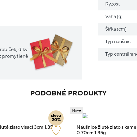
Ryzost
Vaha (g)
Šířka (cm)
Typ náušnic
rabiček, díky
Typ centrální
it promyšleně
PODOBNÉ PRODUKTY
Nové
sleva
20%
uté zlato visací 3cm 1.35g
Náušnice žluté zlato s kam
0.70cm 1.35g