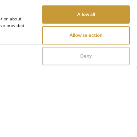
Allow all
ation about
u’ve provided
Allow selection
Deny