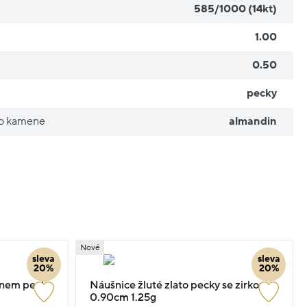
585/1000 (14kt)
1.00
0.50
pecky
ho kamene
almandin
Nové
sleva
sleva
20%
20%
enem pecky
Náušnice žluté zlato pecky se zirkony
0.90cm 1.25g