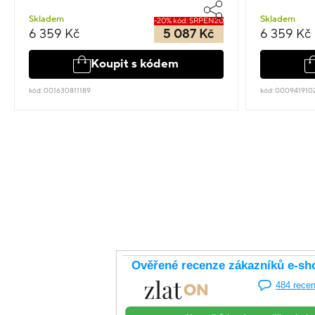
Skladem
Skladem
-20% kód: SRPEN20
6 359 Kč
5 087 Kč
6 359 Kč
Koupit s kódem
kód: 001630811189
kód: 000941910