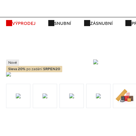
P
VÝPRODEJ
SNUBNÍ
ZÁSNUBNÍ
P
Nové
Sleva 20%
po zadání
SRPEN20