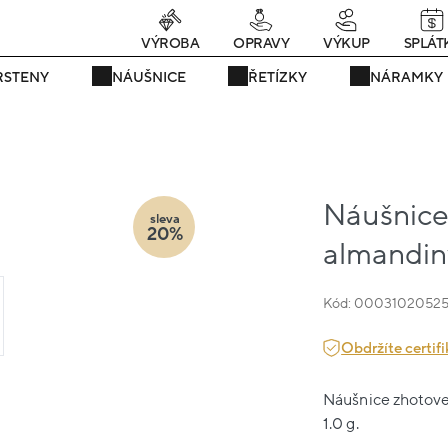
rávě teď! - 20 % na vše! Kód: SRPEN20
22 dní : 10h : 35m : 47
VÝROBA
OPRAVY
VÝKUP
SPLÁT
RSTENY
NÁUŠNICE
ŘETÍZKY
NÁRAMKY
Náušnice 
sleva
20%
almandin
Kód: 0003102052
Obdržíte certifi
Náušnice zhotoven
1.0 g.