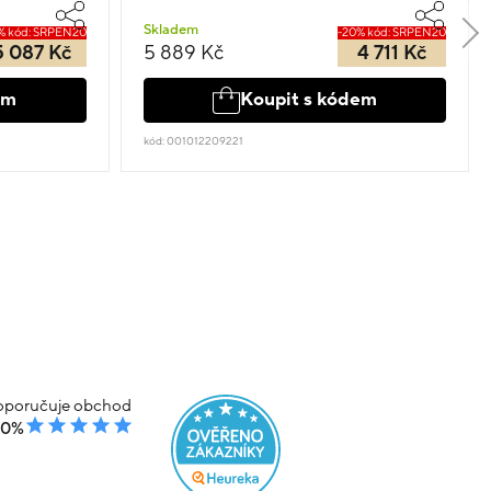
Skladem
% kód: SRPEN20
-20% kód: SRPEN20
5 087 Kč
5 889 Kč
4 711 Kč
em
Koupit s kódem
kód: 001012209221
poručuje obchod
00%