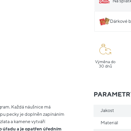
Na splát
Dárkové b
Výměna do
30 dnů
PARAMETR
0 gram. Každá náušnice má
Jakost
ypu pecky je doplněn zapínáním
zlata a kamene vytváří
Materiál
o úřadu a je opatřen úředním