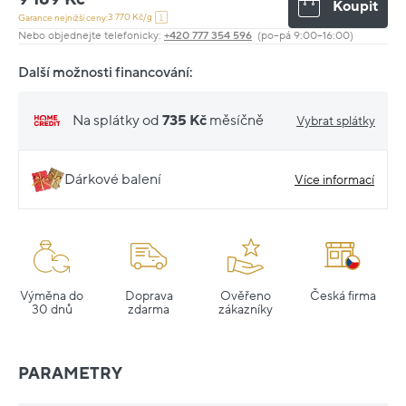
Koupit
3 770 Kč/g
Garance nejnižší ceny:
Nebo objednejte telefonicky:
+420 777 354 596
(po–pá 9:00–16:00)
Další možnosti financování:
Na splátky od
735 Kč
měsíčně
Vybrat splátky
Dárkové balení
Více informací
Výměna do
Doprava
Ověřeno
Česká firma
30 dnů
zdarma
zákazníky
PARAMETRY