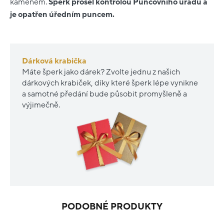
kamenem.
Šperk prošel kontrolou Puncovního úřadu a
je opatřen úředním puncem.
Dárková krabička
Máte šperk jako dárek? Zvolte jednu z našich
dárkových krabiček, díky které šperk lépe vynikne
a samotné předání bude působit promyšleně a
výjimečně.
PODOBNÉ PRODUKTY