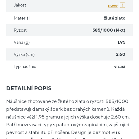
Jakost
nové
Materiál
žluté zlato
Ryzost
585/1000 (14kt)
Vaha (g)
1.95
Výška (cm)
2.60
Typ náušnic
visací
DETAILNÍ POPIS
Náušnice zhotovené ze žlutého zlata o ryzosti 585/1000
představují dámský šperk bez drahých kamenů. Každá
náušnice váží 1.95 gramu a jejich výška dosahuje 2.60 cm.
Patří mezi visací typy s patentovým zapínáním, zajišťující
pevnost a stabilitu při nošení. Design je bez motivu s