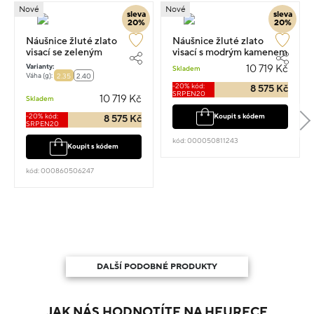
Nové
Nové
sleva
sleva
20%
20%
Náušnice žluté zlato
Náušnice žluté zlato
visací se zeleným
visací s modrým kamenem
kamenem 1.6cm 2.35g
1.5cm 2.35g
Varianty:
10 719 Kč
Skladem
Váha (g):
2.35
2.40
-20% kód:
8 575 Kč
SRPEN20
10 719 Kč
Skladem
-20% kód:
Koupit s kódem
8 575 Kč
SRPEN20
kód: 000050811243
Koupit s kódem
kód: 000860506247
DALŠÍ PODOBNÉ PRODUKTY
JAK NÁS HODNOTÍTE NA HEURECE