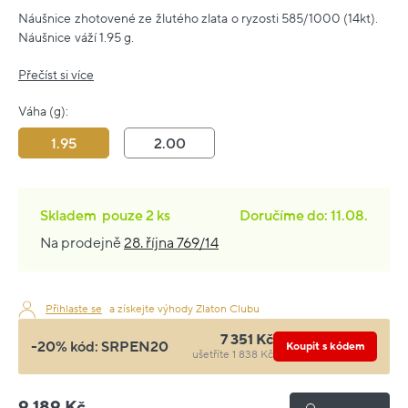
Náušnice zhotovené ze žlutého zlata o ryzosti 585/1000 (14kt).
Náušnice váží 1.95 g.
Přečíst si více
Váha (g):
1.95
2.00
Skladem
pouze
2 ks
Doručíme do: 11.08.
Na prodejně
28. října 769/14
Přihlaste se
a získejte výhody Zlaton Clubu
7 351 Kč
-20% kód:
SRPEN20
Koupit s kódem
ušetříte 1 838 Kč
9 189 Kč