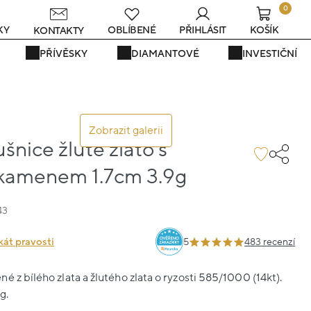
0
KY
OBLÍBENÉ
PŘIHLÁSIT
KOŠÍK
KONTAKTY
PŘÍVĚSKY
DIAMANTOVÉ
INVESTIČNÍ
Zobrazit galerii
ušnice žluté zlato s
kamenem 1.7cm 3.9g
43
kát pravosti
5
483 recenzí
é z bílého zlata a žlutého zlata o ryzosti 585/1000 (14kt).
g.