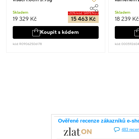
Skladem
Skladem
-20% kód: SRPEN20
19 329 Kč
15 463 Kč
18 239 Kč
Koupit s kódem
kód: R09062506178
kód: 00059260