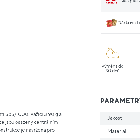
Na splát
Dárkové b
Výměna do
30 dnů
PARAMETR
sti 585/1000. Vážící 3,90 g a
Jakost
ce jsou osazeny centrálním
onstrukce je navržena pro
Materiál