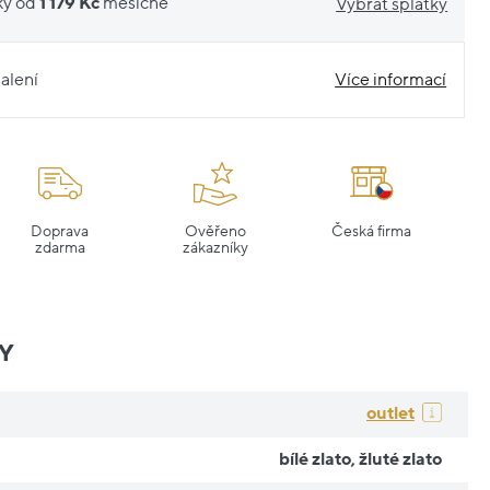
ky od
1 179 Kč
měsíčně
Vybrat splátky
alení
Více informací
Doprava
Ověřeno
Česká firma
zdarma
zákazníky
Y
outlet
bílé zlato
,
žluté zlato