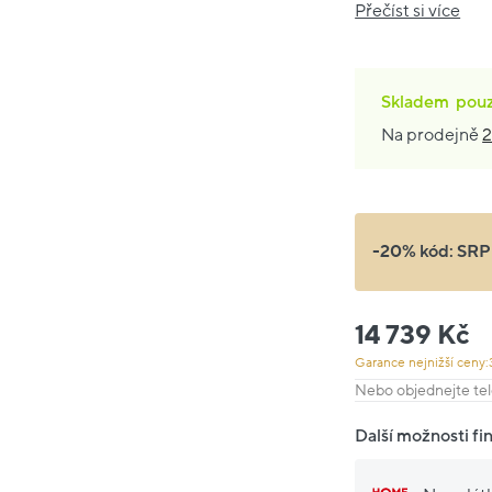
Přečíst si více
Skladem
pou
Na prodejně
2
-20% kód:
SRP
14 739 Kč
Garance nejnižší ceny:
Nebo objednejte tel
Další možnosti fi