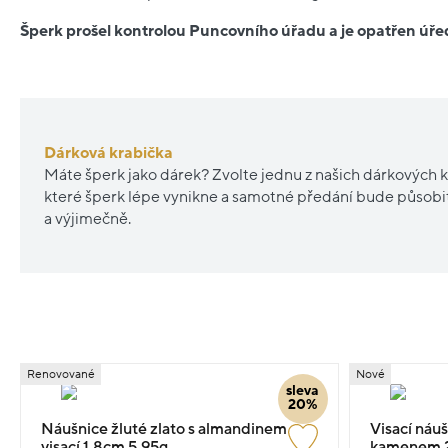
Šperk prošel kontrolou Puncovního úřadu a je opatřen ú
Dárková krabička
Máte šperk jako dárek? Zvolte jednu z našich dárkových k
které šperk lépe vynikne a samotné předání bude působ
a výjimečně.
Renovované
Nové
sleva
20%
Náušnice žluté zlato s almandinem
Visací náuš
visací 1.8cm 5.95g
kamenem 2