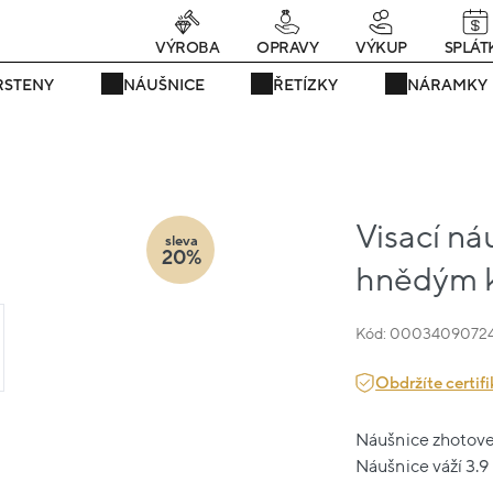
Právě teď! - 20 % na vše! Kód: SRPEN20
24 dní : 6h : 11m : 45s
VÝROBA
OPRAVY
VÝKUP
SPLÁT
RSTENY
NÁUŠNICE
ŘETÍZKY
NÁRAMKY
Visací ná
sleva
20%
hnědým 
Kód: 0003409072
Obdržíte certifi
Náušnice zhotoven
Náušnice váží 3.9 