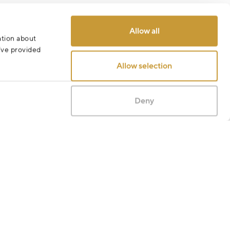
Allow all
ation about
u’ve provided
Allow selection
Deny