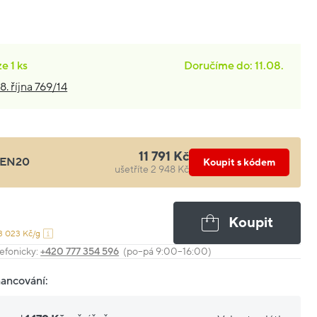
ze
1 ks
Doručíme do: 11.08.
8. října 769/14
11 791 Kč
EN20
Koupit s kódem
ušetříte 2 948 Kč
Koupit
3 023 Kč/g
efonicky:
+420 777 354 596
(po–pá 9:00–16:00)
nancování: