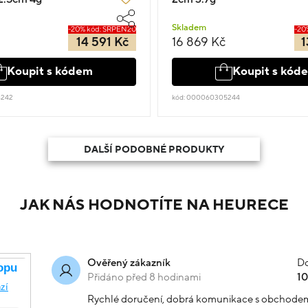
Skladem
-20% kód: SRPEN20
-20
14 591 Kč
16 869 Kč
1
Koupit s kódem
Koupit s kód
4242
kód: 000060305244
DALŠÍ PODOBNÉ PRODUKTY
JAK NÁS HODNOTÍTE NA HEURECE
Do
Ověřený zákazník
Přidáno před 8 hodinami
1
Rychlé doručení, dobrá komunikace s obchode