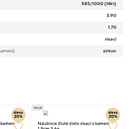
585/1000 (14kt)
3.90
1.70
visací
 kamenů
zirkon
Nové
sleva
sleva
20%
20%
 s kamenem
Náušnice žluté zlato visací s kameny
1.9cm 3.6g