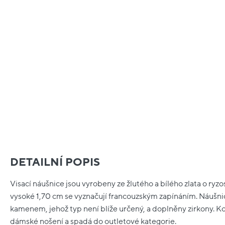
DETAILNÍ POPIS
Visací náušnice jsou vyrobeny ze žlutého a bílého zlata o ryzo
vysoké 1,70 cm se vyznačují francouzským zapínáním. Náušni
kamenem, jehož typ není blíže určený, a doplněny zirkony. K
dámské nošení a spadá do outletové kategorie.