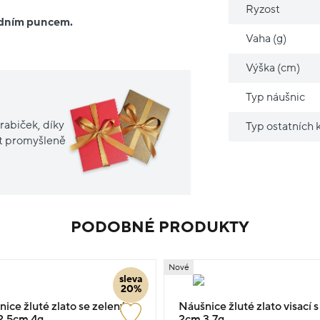
Ryzost
ředním puncem.
Vaha (g)
Výška (cm)
Typ náušnic
rabiček, díky
Typ ostatních
it promyšleně
PODOBNÉ PRODUKTY
Nové
sleva
20%
nice žluté zlato se zeleným
Náušnice žluté zlato visací
.5cm 4g
2cm 3.7g