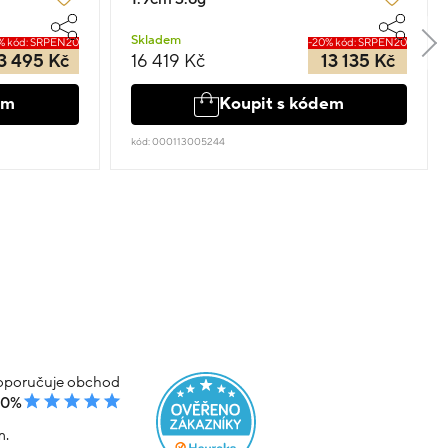
Skladem
% kód: SRPEN20
-20% kód: SRPEN20
3 495 Kč
16 419 Kč
13 135 Kč
em
Koupit s kódem
kód: 000113005244
poručuje obchod
00%
m.