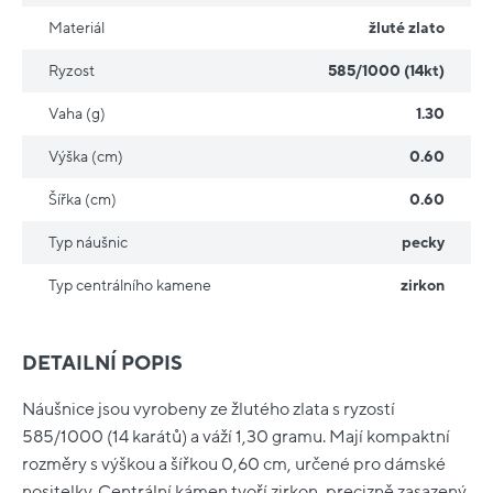
Materiál
žluté zlato
Ryzost
585/1000 (14kt)
Vaha (g)
1.30
Výška (cm)
0.60
Šířka (cm)
0.60
Typ náušnic
pecky
Typ centrálního kamene
zirkon
DETAILNÍ POPIS
Náušnice jsou vyrobeny ze žlutého zlata s ryzostí
585/1000 (14 karátů) a váží 1,30 gramu. Mají kompaktní
rozměry s výškou a šířkou 0,60 cm, určené pro dámské
nositelky. Centrální kámen tvoří zirkon, precizně zasazený