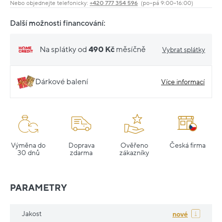
Nebo objednejte telefonicky:
+420 777 354 596
(po–pá 9:00–16:00)
Další možnosti financování:
Na splátky od
490 Kč
měsíčně
Vybrat splátky
Dárkové balení
Více informací
Výměna do
Doprava
Ověřeno
Česká firma
30 dnů
zdarma
zákazníky
PARAMETRY
Jakost
nové