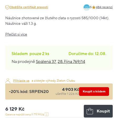
Obdržíte certifikát pravosti
5
484 recenzí
Náušnice zhotovené ze žlutého zlata o ryzosti 585/1000 (14kt).
Náušnice váží 1.3 g.
Přečíst si více
Skladem
pouze
2 ks
Doručíme do: 12.08.
Na prodejně
Spálená 37
,
28. října 769/14
Přihlaste se
a získejte výhody Zlaton Clubu
4 903 Kč
-20% kód:
SRPEN20
Koupit s kódem
ušetříte 1 226 Kč
6 129 Kč
Koupit
3 772 Kč/g
Garance nejnižší ceny: