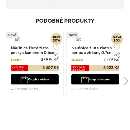
PODOBNÉ PRODUKTY
Nové
Nové
sleva
sleva
20%
20%
Náušnice žluté zlato
Náušnice žluté zlato s
pecky s kamenem 0.6cm
perlou a zirkony 0.7cm
1.7g
1.65g
8 009 Kč
7 779 Kč
Skladem
Skladem
-20% kód:
-20% kód:
6 407 Kč
6 223 Kč
SRPEN20
SRPEN20
Koupit s kódem
Koupit s kódem
kód: N15082500322
kód: 000372606251