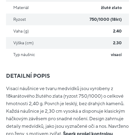
Materiál
žluté zlato
Ryzost
750/1000 (18kt)
Vaha (g)
2.40
Výška (cm)
2.30
Typ náušnic
visací
DETAILNÍ POPIS
Visací náušnice ve tvaru medvídků jsou vyrobeny z
18karátového žlutého zlata (ryzost 750/1000) o celkové
hmotnosti 2,40 g. Povrch je lesklý, bez drahých kamenů.
Každá náušnice je 2,30 cm vysoká a disponuje klasickým
háčkovým závěsem pro snadné nošení. Design zahrnuje
detaily medvídků, jako jsou vyznačené oči a nos. Navrženo
pro ženy, s motivem zvířat.
Šperk prošel kontrolou