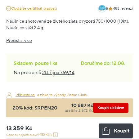
Obdržíte certifikát pravosti
5
483 recenzí
Náušnice zhotovené ze žlutého zlata o ryzosti 750/1000 (18kt).
Náušnice váží 2.4 g.
Přečíst si více
Skladem
pouze
1 ks
Doručíme do: 12.08.
Na prodejně
28. října 769/14
Přihlaste se
a získejte výhody Zlaton Clubu
10 687 Kč
-20% kód:
SRPEN20
Koupit s kódem
ušetříte 2 672 Kč
13 359 Kč
Koupit
4 453 Kč/g
Garance nejnižší ceny: