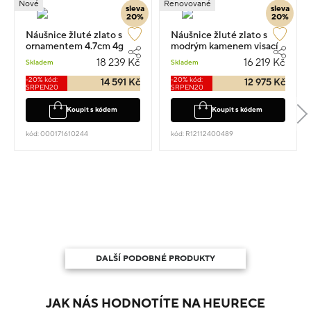
Nové
Renovované
sleva
sleva
20%
20%
Náušnice žluté zlato s
Náušnice žluté zlato s
ornamentem 4.7cm 4g
modrým kamenem visací
5.1g 2.7cm
18 239 Kč
16 219 Kč
Skladem
Skladem
-20% kód:
-20% kód:
14 591 Kč
12 975 Kč
SRPEN20
SRPEN20
Koupit s kódem
Koupit s kódem
kód: 000171610244
kód: R12112400489
DALŠÍ PODOBNÉ PRODUKTY
JAK NÁS HODNOTÍTE NA HEURECE