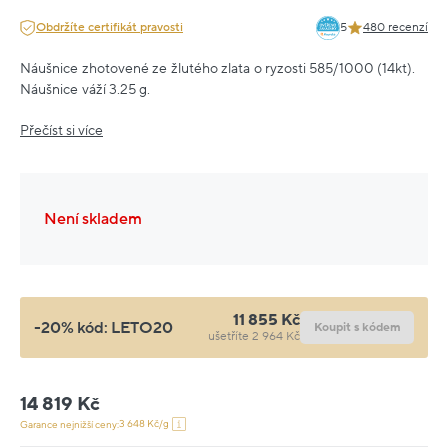
Obdržíte certifikát pravosti
5
480 recenzí
Náušnice zhotovené ze žlutého zlata o ryzosti 585/1000 (14kt).
Náušnice váží 3.25 g.
Přečíst si více
Není skladem
11 855 Kč
-20% kód:
LETO20
Koupit s kódem
ušetříte 2 964 Kč
14 819 Kč
3 648 Kč/g
Garance nejnižší ceny: