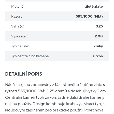
Materiál
žluté zlato
Ryzost
585/1000 (14kt)
Vaha (g)
3.25
Výška (cm)
2.00
Typ náušnic
kruhy
Typ centrálního kamene
zirkon
DETAILNÍ POPIS
Náušnice jsou zpracovány z 14karátového žlutého zlata s
ryzostí 585/1000. Váží 3,25 gramů a dosahují výšky 2 cm.
Centrální kámen tvoří zirkon, žádné další drahé kameny
nejsou použity. Design kombinuje kruhový a visací typ, s
kloubovým zapínáním pro praktické použití. Povrchová