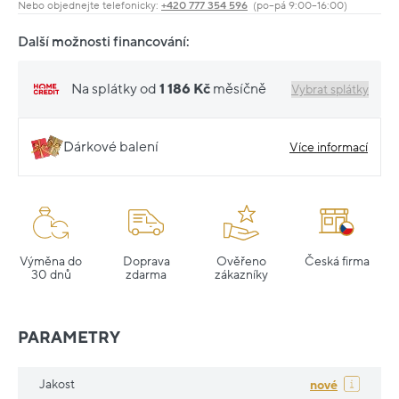
Nebo objednejte telefonicky:
+420 777 354 596
(po–pá 9:00–16:00)
Další možnosti financování:
Na splátky od
1 186 Kč
měsíčně
Vybrat splátky
Dárkové balení
Více informací
Výměna do
Doprava
Ověřeno
Česká firma
30 dnů
zdarma
zákazníky
PARAMETRY
Jakost
nové