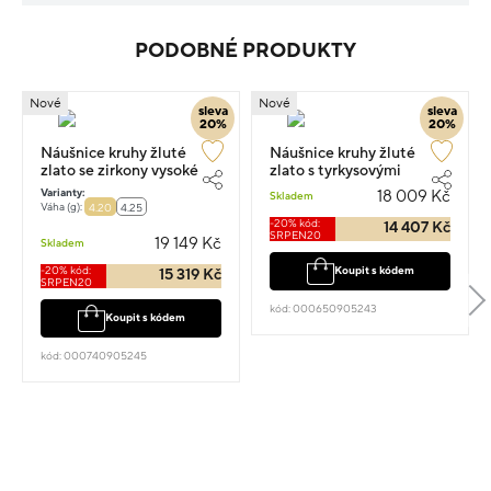
PODOBNÉ PRODUKTY
Nové
Nové
sleva
sleva
20%
20%
Náušnice kruhy žluté
Náušnice kruhy žluté
zlato se zirkony vysoké
zlato s tyrkysovými
1.5cm 4.2g
kameny 2cm 3.95g
Varianty:
18 009 Kč
Skladem
Váha (g):
4.20
4.25
-20% kód:
14 407 Kč
SRPEN20
19 149 Kč
Skladem
-20% kód:
Koupit s kódem
15 319 Kč
SRPEN20
kód: 000650905243
Koupit s kódem
kód: 000740905245