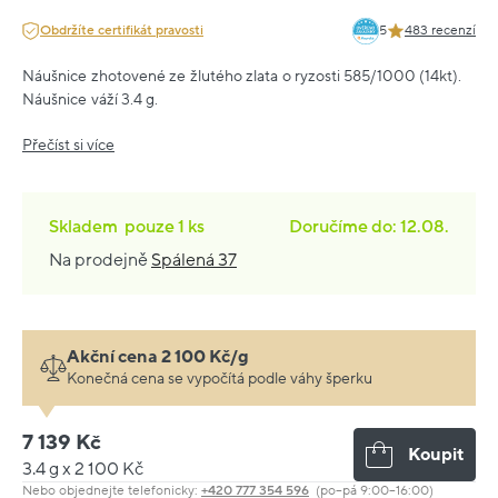
Obdržíte certifikát pravosti
5
483 recenzí
Náušnice zhotovené ze žlutého zlata o ryzosti 585/1000 (14kt).
Náušnice váží 3.4 g.
Přečíst si více
Skladem
pouze
1 ks
Doručíme do: 12.08.
Na prodejně
Spálená 37
Akční cena 2 100 Kč/g
Konečná cena se vypočítá podle váhy šperku
7 139 Kč
Koupit
3.4 g x 2 100 Kč
Nebo objednejte telefonicky:
+420 777 354 596
(po–pá 9:00–16:00)