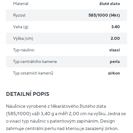
Materiál
žluté zlato
Ryzost
585/1000 (14kt)
Vaha (g)
3.40
Výška (cm)
2.00
Typ náušnic
visací
Typ centrálního kamene
perla
Typ ostatních kamenů
zirkon
DETAILNÍ POPIS
Náušnice vyrobené z 14karátového žlutého zlata
(585/1000) váží 3,40 g a měří 2,00 cm na výšku. Jedná se
o visací typ náušnic s patentovým zapínáním. Design
zahrnuje centrální perlu nad kterou je zasazený zirkon.