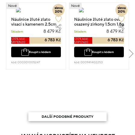
Nové
Nové
sleva
sleva
20%
20%
Náušnice žluté zlato
Náušnice žluté zlato ovál
visací s kamenem 2.5cm
osazený zirkony 1.5cm 1.8g
1.8g
8 479 Kč
8 479 Kč
Skladem
Skladem
-20% kód:
-20% kód:
6 783 Kč
6 783 Kč
SRPEN20
SRPEN20
Koupit s kódem
Koupit s kódem
kód: 000301005247
kód: 000941402253
DALŠÍ PODOBNÉ PRODUKTY