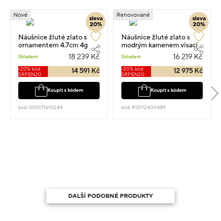
Nové
Renovované
sleva
sleva
20%
20%
Náušnice žluté zlato s
Náušnice žluté zlato s
ornamentem 4.7cm 4g
modrým kamenem visací
5.1g 2.7cm
18 239 Kč
16 219 Kč
Skladem
Skladem
-20% kód:
-20% kód:
14 591 Kč
12 975 Kč
SRPEN20
SRPEN20
Koupit s kódem
Koupit s kódem
kód: 000171610244
kód: R12112400489
DALŠÍ PODOBNÉ PRODUKTY