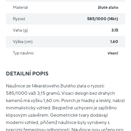
Materiál
žluté zlato
Ryzost
585/1000 (14kt)
Vaha (g)
3.15
Výška (cm)
1.60
Typ náušnic
visací
DETAILNÍ POPIS
Náušnice ze 14karátového žlutého zlata o ryzosti
585/1000 váží 3,15 gramů. Visací design bez drahých
kamenů má výšku 1,60 cm. Povrch je hladký a lesklý, nabízí
minimalistický vzhled. Bezpečné uchycení je zajištěno
klipsovým uzávěrem. Geometrické tvary dodávají
moderní vzhled, přičemž náušnice byly vyrobeny s
precizní řemeslnou odborností. Náušnice jsou určeny pro