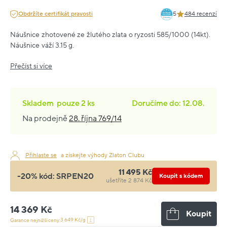
Obdržíte certifikát pravosti
5
484 recenzí
Náušnice zhotovené ze žlutého zlata o ryzosti 585/1000 (14kt).
Náušnice váží 3.15 g.
Přečíst si více
Skladem
pouze
2 ks
Doručíme do: 12.08.
Na prodejně
28. října 769/14
Přihlaste se
a získejte výhody Zlaton Clubu
11 495 Kč
-20% kód:
SRPEN20
Koupit s kódem
ušetříte 2 874 Kč
14 369 Kč
Koupit
3 649 Kč/g
Garance nejnižší ceny: