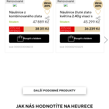
Renovované
Renovované
sleva
sleva
20%
20%
Náušnice z
Náušnice žluté zlato
kombinovaného zlata
květina 2.40g visací s
visací 5g 2cm s
diamantem 0.900ct
47 889 Kč
45 299 Kč
Skladem
Skladem
diamantem 0.700ct
-20% kód:
-20% kód:
38 311 Kč
36 239 Kč
SRPEN20
SRPEN20
Koupit s kódem
Koupit s kódem
kód: 000033008233
kód: 000432103225
DALŠÍ PODOBNÉ PRODUKTY
JAK NÁS HODNOTÍTE NA HEURECE