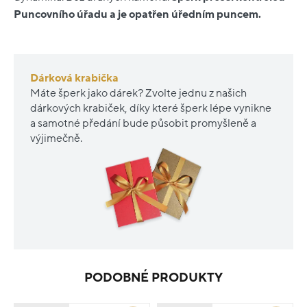
Puncovního úřadu a je opatřen úředním puncem.
Dárková krabička
Máte šperk jako dárek? Zvolte jednu z našich
dárkových krabiček, díky které šperk lépe vynikne
a samotné předání bude působit promyšleně a
výjimečně.
PODOBNÉ PRODUKTY