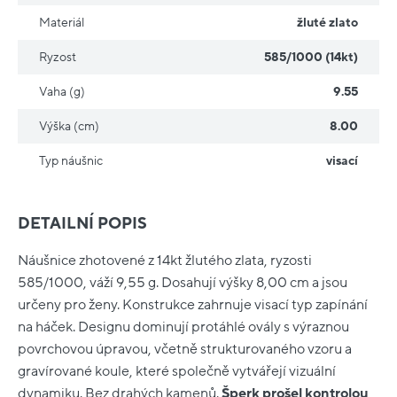
Materiál
žluté zlato
Ryzost
585/1000 (14kt)
Vaha (g)
9.55
Výška (cm)
8.00
Typ náušnic
visací
DETAILNÍ POPIS
Náušnice zhotovené z 14kt žlutého zlata, ryzosti
585/1000, váží 9,55 g. Dosahují výšky 8,00 cm a jsou
určeny pro ženy. Konstrukce zahrnuje visací typ zapínání
na háček. Designu dominují protáhlé ovály s výraznou
povrchovou úpravou, včetně strukturovaného vzoru a
gravírované koule, které společně vytvářejí vizuální
dynamiku. Bez drahých kamenů.
Šperk prošel kontrolou