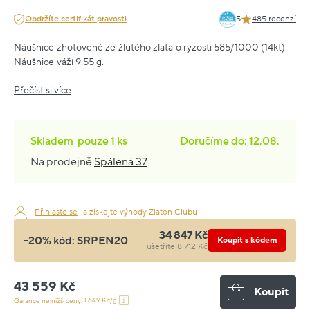
Obdržíte certifikát pravosti
5
485 recenzí
Náušnice zhotovené ze žlutého zlata o ryzosti 585/1000 (14kt).
Náušnice váží 9.55 g.
Přečíst si více
Skladem
pouze
1 ks
Doručíme do: 12.08.
Na prodejně
Spálená 37
Přihlaste se
a získejte výhody Zlaton Clubu
34 847 Kč
-20% kód:
SRPEN20
Koupit s kódem
ušetříte 8 712 Kč
43 559 Kč
Koupit
3 649 Kč/g
Garance nejnižší ceny: