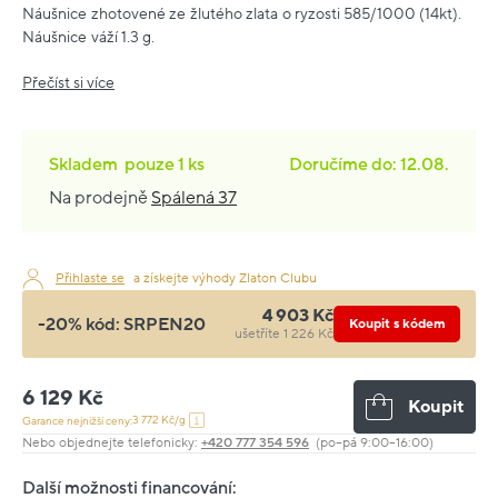
Náušnice zhotovené ze žlutého zlata o ryzosti 585/1000 (14kt).
Náušnice váží 1.3 g.
Přečíst si více
Skladem
pouze
1 ks
Doručíme do: 12.08.
Na prodejně
Spálená 37
Přihlaste se
a získejte výhody Zlaton Clubu
4 903 Kč
-20% kód:
SRPEN20
Koupit s kódem
ušetříte 1 226 Kč
6 129 Kč
Koupit
3 772 Kč/g
Garance nejnižší ceny:
Nebo objednejte telefonicky:
+420 777 354 596
(po–pá 9:00–16:00)
Další možnosti financování: