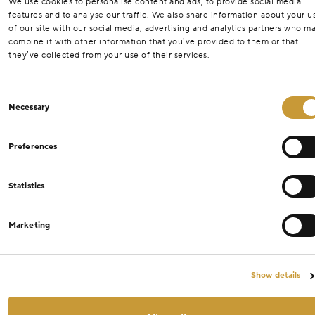
We use cookies to personalise content and ads, to provide social media
features and to analyse our traffic. We also share information about your u
of our site with our social media, advertising and analytics partners who m
combine it with other information that you’ve provided to them or that
they’ve collected from your use of their services.
Consent
Necessary
Selection
Preferences
Statistics
Marketing
Show details