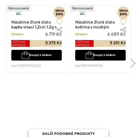
Renovované
Renovované
sleva
sleva
20%
20%
Náušnice žluté zlato
Náušnice žluté zlato
kapka visací 1.2cm 1.2g s
květina s modrým
diamantem 0.040ct
kamenem 1.5cm 1.95g
6 719 Kč
6 689 Kč
Skladem
Skladem
-20% kód:
-20% kód:
5 375 Kč
5 351 Kč
SRPEN20
SRPEN20
Koupit s kódem
Koupit s kódem
kód: 000501002220
kód: R27112400962
DALŠÍ PODOBNÉ PRODUKTY