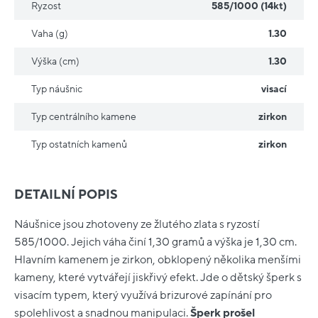
Ryzost
585/1000 (14kt)
Vaha (g)
1.30
Výška (cm)
1.30
Typ náušnic
visací
Typ centrálního kamene
zirkon
Typ ostatních kamenů
zirkon
DETAILNÍ POPIS
Náušnice jsou zhotoveny ze žlutého zlata s ryzostí
585/1000. Jejich váha činí 1,30 gramů a výška je 1,30 cm.
Hlavním kamenem je zirkon, obklopený několika menšími
kameny, které vytvářejí jiskřivý efekt. Jde o dětský šperk s
visacím typem, který využívá brizurové zapínání pro
spolehlivost a snadnou manipulaci.
Šperk prošel