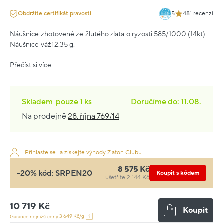
Obdržíte certifikát pravosti
5
481 recenzí
Náušnice zhotovené ze žlutého zlata o ryzosti 585/1000 (14kt).
Náušnice váží 2.35 g.
Přečíst si více
Skladem
pouze
1 ks
Doručíme do: 11.08.
Na prodejně
28. října 769/14
Přihlaste se
a získejte výhody Zlaton Clubu
8 575 Kč
-20% kód:
SRPEN20
Koupit s kódem
ušetříte 2 144 Kč
10 719 Kč
Koupit
3 649 Kč/g
Garance nejnižší ceny: