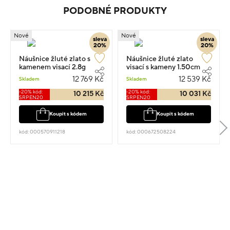
PODOBNÉ PRODUKTY
Nové
Nové
sleva
sleva
20%
20%
Náušnice žluté zlato s
Náušnice žluté zlato
kamenem visací 2.8g
visací s kameny 1.50cm
2.75g
12 769 Kč
12 539 Kč
Skladem
Skladem
-20% kód:
-20% kód:
10 215 Kč
10 031 Kč
SRPEN20
SRPEN20
Koupit s kódem
Koupit s kódem
kód: 000570911218
kód: 000672508224