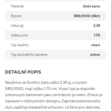
Materiál
žluté zlato
Ryzost
585/1000 (14kt)
Vaha (g)
2.35
Výška (cm)
1.70
Typ náušnic
visací
Typ centrálního kamene
zirkon
DETAILNÍ POPIS
Náušnice ze žlutého zlata vážící 2.35 g, o ryzosti
585/1000, mají výšku 1.70 cm. Visací typ je doplněn
zirkonovým kamenem jako centrálním prvkem. Zirkon je
nastaven v důmyslném designu. Zapínání patentového
stylu zajišťuje bezpečné uchycení. Určeno pro dámské,