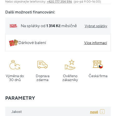
Nebo objednejte telefonicky:
+420 777 354 596
(po–pá 9:00–16:00)
Další možnosti financování:
Na splátky od
1 314 Kč
měsíčně
Vybrat splátky
Dárkové balení
Více informací
Výměna do
Doprava
Ověřeno
Česká firma
30 dnů
zdarma
zákazníky
PARAMETRY
Jakost
nové