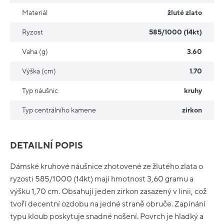
Materiál
žluté zlato
Ryzost
585/1000 (14kt)
Vaha (g)
3.60
Výška (cm)
1.70
Typ náušnic
kruhy
Typ centrálního kamene
zirkon
DETAILNÍ POPIS
Dámské kruhové náušnice zhotovené ze žlutého zlata o
ryzosti 585/1000 (14kt) mají hmotnost 3,60 gramu a
výšku 1,70 cm. Obsahují jeden zirkon zasazený v linii, což
tvoří decentní ozdobu na jedné straně obruče. Zapínání
typu kloub poskytuje snadné nošení. Povrch je hladký a