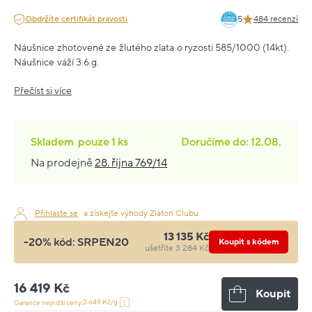
Obdržíte certifikát pravosti
5
484 recenzí
Náušnice zhotovené ze žlutého zlata o ryzosti 585/1000 (14kt).
Náušnice váží 3.6 g.
Přečíst si více
Skladem
pouze
1 ks
Doručíme do: 12.08.
Na prodejně
28. října 769/14
Přihlaste se
a získejte výhody Zlaton Clubu
13 135 Kč
-20% kód:
SRPEN20
Koupit s kódem
ušetříte 3 284 Kč
16 419 Kč
Koupit
3 649 Kč/g
Garance nejnižší ceny: