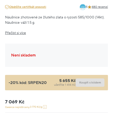
Obdržíte certifikát pravosti
5
480 recenzí
Náušnice zhotovené ze žlutého zlata o ryzosti 585/1000 (14kt).
Náušnice váží 1.5 g.
Přečíst si více
Není skladem
5 655 Kč
-20% kód:
SRPEN20
Koupit s kódem
ušetříte 1 414 Kč
7 069 Kč
3 770 Kč/g
Garance nejnižší ceny: