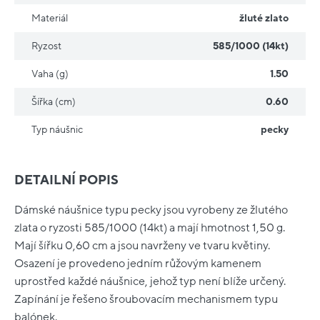
Materiál
žluté zlato
Ryzost
585/1000 (14kt)
Vaha (g)
1.50
Šířka (cm)
0.60
Typ náušnic
pecky
DETAILNÍ POPIS
Dámské náušnice typu pecky jsou vyrobeny ze žlutého
zlata o ryzosti 585/1000 (14kt) a mají hmotnost 1,50 g.
Mají šířku 0,60 cm a jsou navrženy ve tvaru květiny.
Osazení je provedeno jedním růžovým kamenem
uprostřed každé náušnice, jehož typ není blíže určený.
Zapínání je řešeno šroubovacím mechanismem typu
balónek.