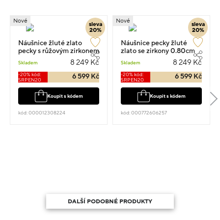
Nové
Nové
sleva
sleva
20%
20%
Náušnice žluté zlato
Náušnice pecky žluté
pecky s růžovým zirkonem
zlato se zirkony 0.80cm
1.75g
1.75g
8 249 Kč
8 249 Kč
Skladem
Skladem
-20% kód:
-20% kód:
6 599 Kč
6 599 Kč
SRPEN20
SRPEN20
Koupit s kódem
Koupit s kódem
kód: 000012308224
kód: 000772606257
DALŠÍ PODOBNÉ PRODUKTY