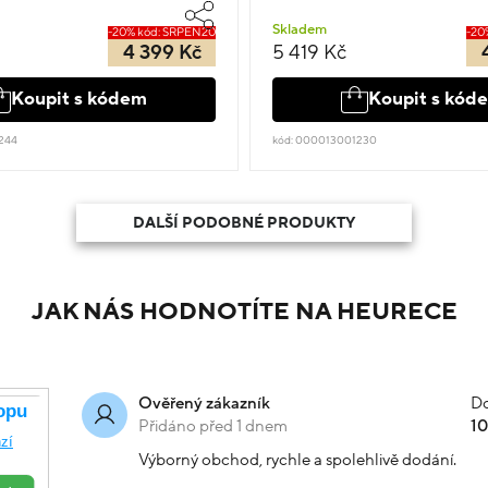
Skladem
-20% kód: SRPEN20
-20
4 399 Kč
5 419 Kč
Koupit s kódem
Koupit s kód
244
kód: 000013001230
DALŠÍ PODOBNÉ PRODUKTY
JAK NÁS HODNOTÍTE NA HEURECE
Do
Ověřený zákazník
Přidáno před 1 dnem
1
Výborný obchod, rychle a spolehlivě dodání.