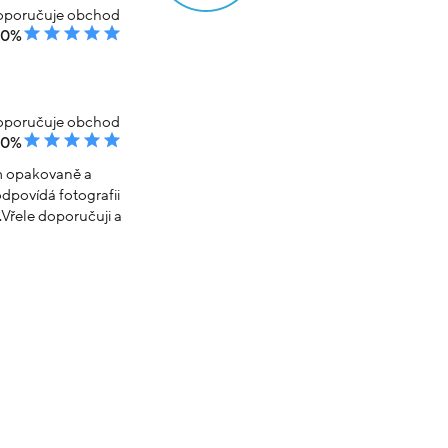
poručuje obchod
00%
poručuje obchod
00%
em opakovaně a
dpovídá fotografii
Vřele doporučuji a