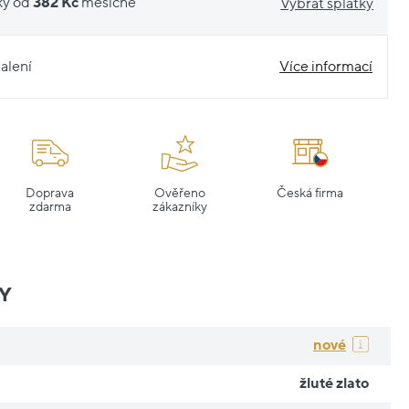
ky od
382 Kč
měsíčně
Vybrat splátky
alení
Více informací
Doprava
Ověřeno
Česká firma
zdarma
zákazníky
Y
nové
žluté zlato