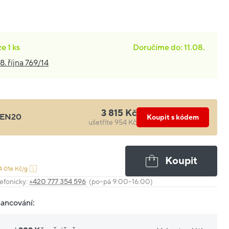
ze
1 ks
Doručíme do: 11.08.
8. října 769/14
3 815 Kč
EN20
Koupit s kódem
ušetříte 954 Kč
Koupit
4 016 Kč/g
efonicky:
+420 777 354 596
(po–pá 9:00–16:00)
nancování: