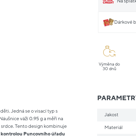
Na splát
Dárkové b
Výměna do
30 dnů
PARAMETR
ěti. Jedná se o visací typ s
Jakost
Náušnice váží 0.95 g a měří na
u srdce. Tento design kombinuje
Materiál
l kontrolou Puncovního úřadu