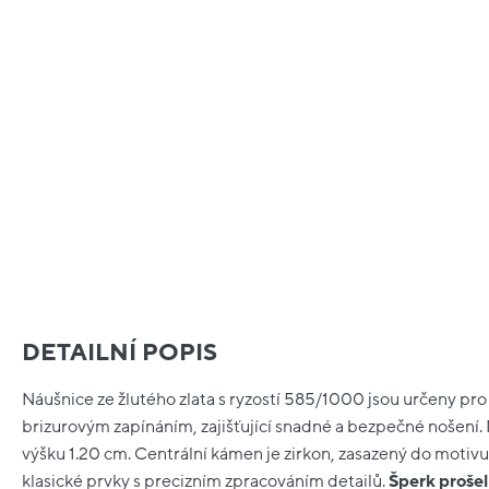
DETAILNÍ POPIS
Náušnice ze žlutého zlata s ryzostí 585/1000 jsou určeny pro d
brizurovým zapínáním, zajišťující snadné a bezpečné nošení. 
výšku 1.20 cm. Centrální kámen je zirkon, zasazený do motiv
klasické prvky s precizním zpracováním detailů.
Šperk proše