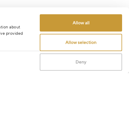
Allow all
ation about
u’ve provided
Allow selection
Deny