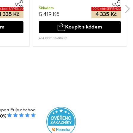
Skladem
% kód: SRPEN20
-20% kód: SRPEN20
4 335 Kč
5 419 Kč
4 335 Kč
em
Koupit s kódem
kód: 000152608222
poručuje obchod
00%