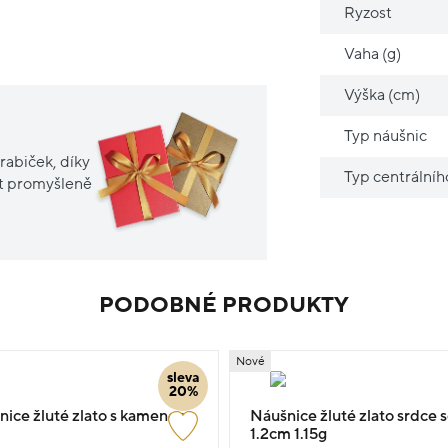
Ryzost
Vaha (g)
Výška (cm)
Typ náušnic
rabiček, díky
Typ centrální
it promyšleně
PODOBNÉ PRODUKTY
Nové
sleva
20%
šnice žluté zlato s kamenem
Náušnice žluté zlato srdce s
1.2cm 1.15g