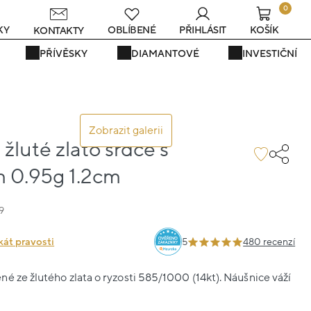
0
s
KY
OBLÍBENÉ
PŘIHLÁSIT
KOŠÍK
KONTAKTY
PŘÍVĚSKY
DIAMANTOVÉ
INVESTIČNÍ
Zobrazit galerii
žluté zlato srdce s
 0.95g 1.2cm
9
kát pravosti
5
480 recenzí
é ze žlutého zlata o ryzosti 585/1000 (14kt). Náušnice váží