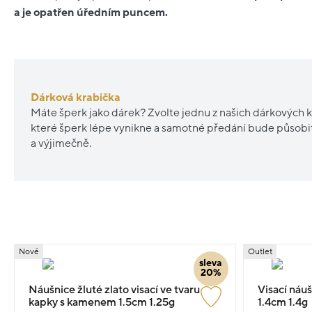
a je opatřen úředním puncem.
Dárková krabička
Máte šperk jako dárek? Zvolte jednu z našich dárkových k
které šperk lépe vynikne a samotné předání bude působ
a výjimečně.
Nové
Outlet
sleva
20%
Náušnice žluté zlato visací ve tvaru
Visací náu
kapky s kamenem 1.5cm 1.25g
1.4cm 1.4g