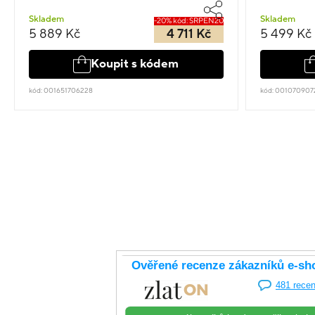
Skladem
Skladem
-20% kód: SRPEN20
5 889 Kč
4 711 Kč
5 499 Kč
Koupit s kódem
kód: 001651706228
kód: 001070907