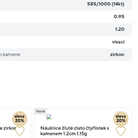
585/1000 (14kt)
0.95
1.20
visací
ho kamene
zirkon
Nové
sleva
sleva
20%
20%
e zirkony
Náušnice žluté zlato čtyřlístek s
kamenem 1.2cm 1.15g