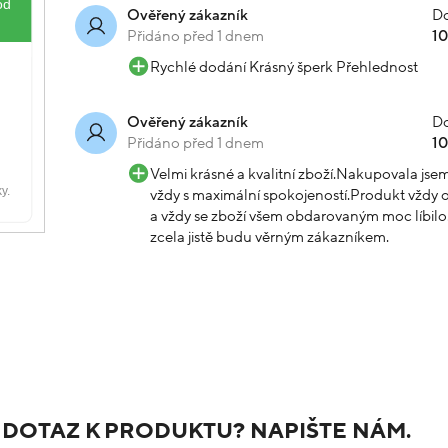
Do
Ověřený zákazník
Přidáno před 1 dnem
1
Rychlé dodání Krásný šperk Přehlednost
Do
Ověřený zákazník
Přidáno před 1 dnem
1
Velmi krásné a kvalitní zboží.Nakupovala js
vždy s maximální spokojeností.Produkt vždy o
a vždy se zboží všem obdarovaným moc líbilo.
zcela jistě budu věrným zákazníkem.
 DOTAZ K PRODUKTU? NAPIŠTE NÁM.