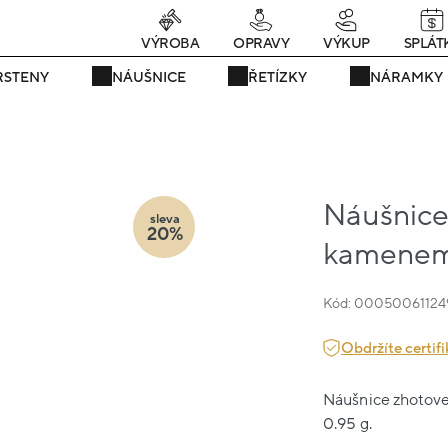
rávě teď! - 20 % na vše! Kód: SRPEN20
25 dní : 3h : 09m : 00
VÝROBA
OPRAVY
VÝKUP
SPLÁT
RSTENY
NÁUŠNICE
ŘETÍZKY
NÁRAMKY
Náušnice 
sleva
20%
kamenem
Kód: 00050061124
Obdržíte certifi
Náušnice zhotoven
0.95 g.