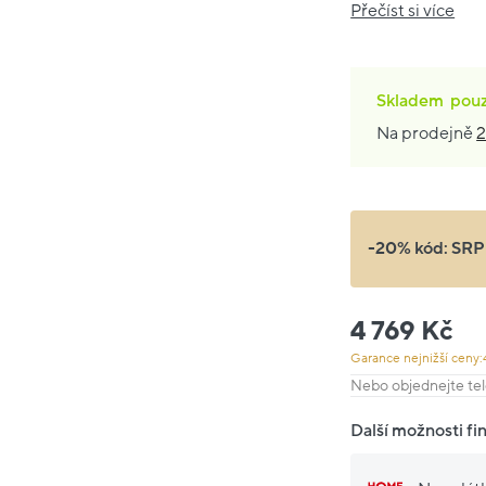
Přečíst si více
Skladem
pou
Na prodejně
2
-20% kód:
SRP
4 769 Kč
Garance nejnižší ceny:
Nebo objednejte tel
Další možnosti fi