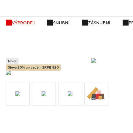
P
VÝPRODEJ
SNUBNÍ
ZÁSNUBNÍ
P
Nové
Sleva 20%
po zadání
SRPEN20