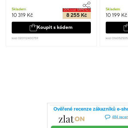
Skladem
Skladem
-20% kód: SRPEN20
10 319 Kč
8 255 Kč
10 199 Kč
Koupit s kódem
kód: O20112400759
kód: O1605250