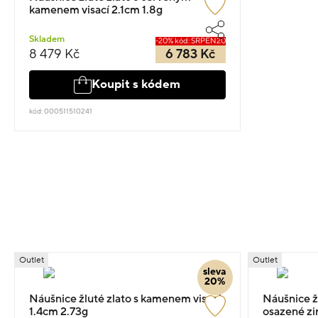
kamenem visací 2.1cm 1.8g
Skladem
-20% kód: SRPEN20
8 479 Kč
6 783 Kč
Koupit s kódem
kód: 000511510241
Outlet
Outlet
sleva
20%
Náušnice žluté zlato s kamenem visací
Náušnice ž
1.4cm 2.73g
osazené zir