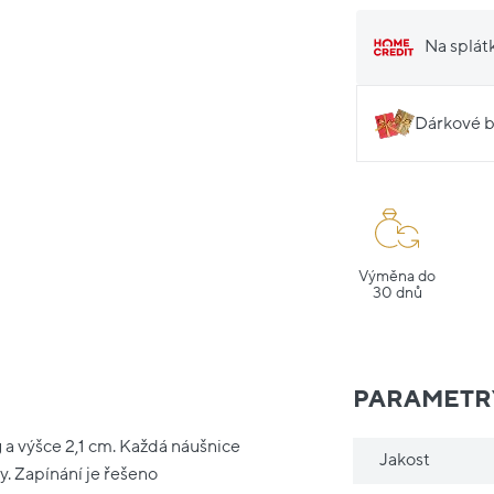
Na splát
Dárkové b
Výměna do
30 dnů
PARAMETR
g a výšce 2,1 cm. Každá náušnice
Jakost
 Zapínání je řešeno