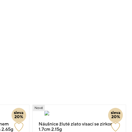
Nové
sleva
sleva
20%
20%
enem
Náušnice žluté zlato visací se zirkony
m 2.65g
1.7cm 2.15g