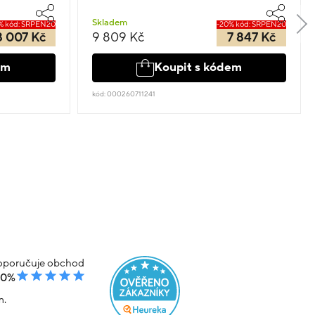
Skladem
% kód: SRPEN20
-20% kód: SRPEN20
8 007 Kč
9 809 Kč
7 847 Kč
em
Koupit s kódem
kód: 000260711241
poručuje obchod
00%
m.