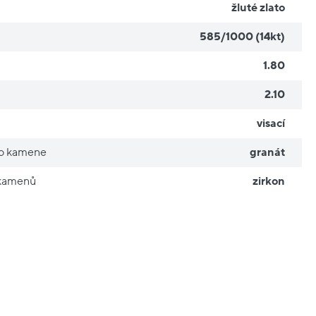
žluté zlato
585/1000 (14kt)
1.80
2.10
visací
ho kamene
granát
 kamenů
zirkon