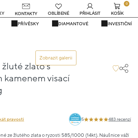
0
s
KY
OBLÍBENÉ
PŘIHLÁSIT
KOŠÍK
KONTAKTY
PŘÍVĚSKY
DIAMANTOVÉ
INVESTIČNÍ
Zobrazit galerii
žluté zlato s
 kamenem visací
g
kát pravosti
5
483 recenzí
é ze žlutého zlata o ryzosti 585/1000 (14kt). Náušnice váží