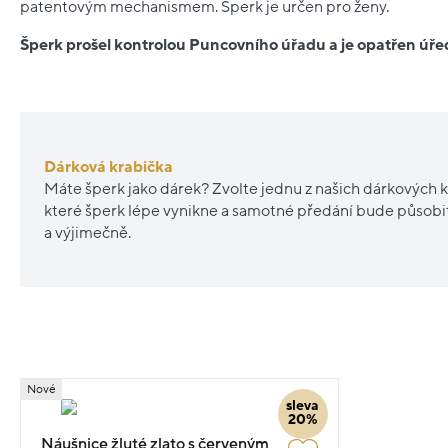
patentovým mechanismem. Šperk je určen pro ženy.
Šperk prošel kontrolou Puncovního úřadu a je opatřen ú
Dárková krabička
Máte šperk jako dárek? Zvolte jednu z našich dárkových k
které šperk lépe vynikne a samotné předání bude působ
a výjimečně.
Nové
sleva
20%
Náušnice žluté zlato s červeným