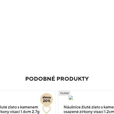
PODOBNÉ PRODUKTY
Outlet
sleva
20%
luté zlato s kamenem
Náušnice žluté zlato s kam
kony visací 1.6cm 2.7g
osazené zirkony visací 1.2c