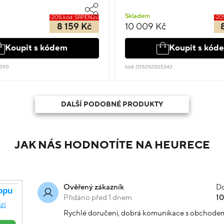
Skladem
-20% kód: SRPEN20
-20
8 159 Kč
10 009 Kč
Koupit s kódem
Koupit s kód
5390
kód: O15052505343
DALŠÍ PODOBNÉ PRODUKTY
JAK NÁS HODNOTÍTE NA HEURECE
Do
Ověřený zákazník
Přidáno před 1 dnem
1
Rychlé doručení, dobrá komunikace s obchode