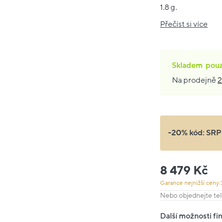
1.8 g.
Přečíst si více
Skladem
pou
Na prodejně
2
-20% kód:
SRP
8 479 Kč
Garance nejnižší ceny:
Nebo objednejte tel
Další možnosti fi