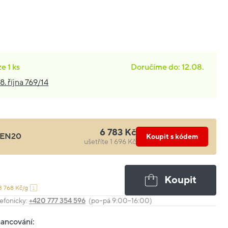
ze
1 ks
Doručíme do: 12.08.
8. října 769/14
6 783 Kč
EN20
Koupit s kódem
ušetříte 1 696 Kč
Koupit
3 768 Kč/g
efonicky:
+420 777 354 596
(po–pá 9:00–16:00)
nancování: