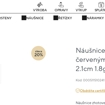
rávě teď! - 20 % na vše! Kód: SRPEN20
23 dní : 10h : 48m : 20
VÝROBA
OPRAVY
VÝKUP
SPLÁT
RSTENY
NÁUŠNICE
ŘETÍZKY
NÁRAMKY
Náušnice 
sleva
20%
červeným
2.1cm 1.8
Kód: 000511510241
Obdržíte certifi
Náušnice zhotoven