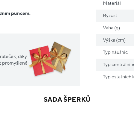
Materiál
ředním puncem.
Ryzost
Vaha (g)
Výška (cm)
Typ náušnic
rabiček, díky
it promyšleně
Typ centrální
Typ ostatních
SADA ŠPERKŮ