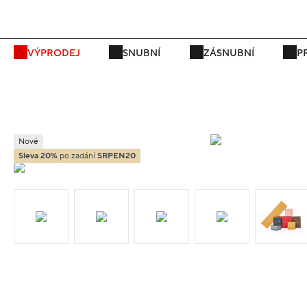
P
VÝPRODEJ
SNUBNÍ
ZÁSNUBNÍ
P
Nové
Sleva 20%
po zadání
SRPEN20