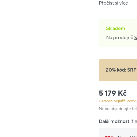
Přečíst si více
Skladem
Na prodejně
S
-20% kód:
SRP
5 179 Kč
Garance nejnižší ceny:
Nebo objednejte tel
Další možnosti fi