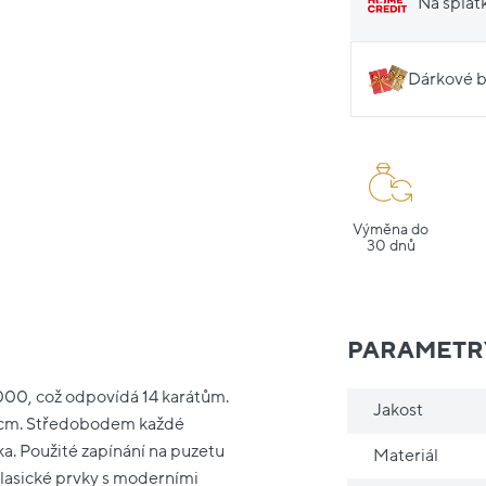
Na splát
Dárkové b
Výměna do
30 dnů
PARAMETR
1000, což odpovídá 14 karátům.
Jakost
00 cm. Středobodem každé
ka. Použité zapínání na puzetu
Materiál
lasické prvky s moderními