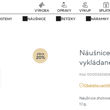
rávě teď! - 20 % na vše! Kód: SRPEN20
24 dní : 12h : 12m : 43s
VÝROBA
OPRAVY
VÝKUP
SPLÁT
RSTENY
NÁUŠNICE
ŘETÍZKY
NÁRAMKY
Náušnice 
sleva
20%
vykládané
Kód: 00051260424
Obdržíte certifi
Náušnice zhotoven
1.1 g.