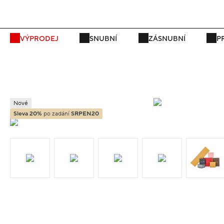
P
VÝPRODEJ
SNUBNÍ
ZÁSNUBNÍ
P
Nové
Sleva 20%
po zadání
SRPEN20