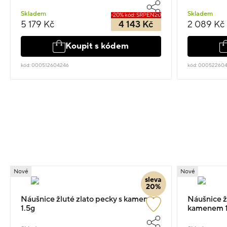
Skladem
Skladem
-20% kód: SRPEN20
5 179 Kč
4 143 Kč
2 089 Kč
Koupit s kódem
kód: 000512604246
kód: 00052260
Nové
Nové
sleva
20%
Náušnice žluté zlato pecky s kamenem
Náušnice žl
1.5g
kamenem 1