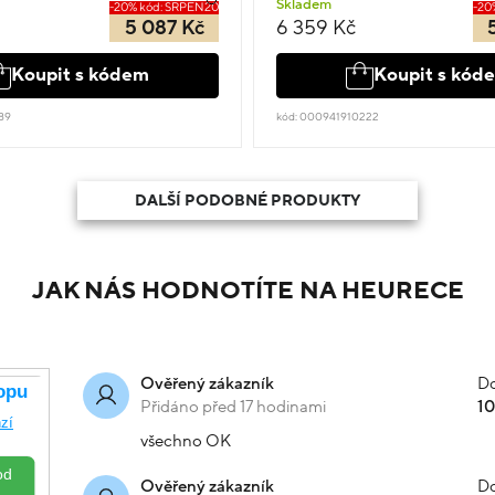
Skladem
-20% kód: SRPEN20
-20
5 087 Kč
6 359 Kč
Koupit s kódem
Koupit s kód
89
kód: 000941910222
DALŠÍ PODOBNÉ PRODUKTY
JAK NÁS HODNOTÍTE NA HEURECE
Do
Ověřený zákazník
Přidáno před 17 hodinami
1
všechno OK
Do
Ověřený zákazník