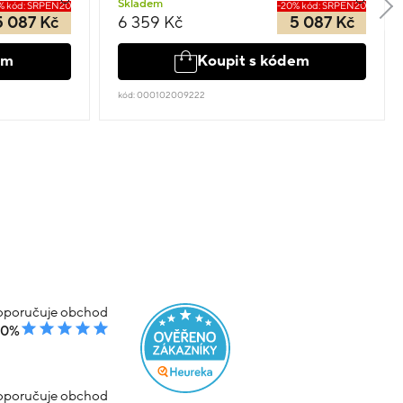
Skladem
% kód: SRPEN20
-20% kód: SRPEN20
5 087 Kč
6 359 Kč
5 087 Kč
em
Koupit s kódem
kód: 000102009222
poručuje obchod
00%
poručuje obchod