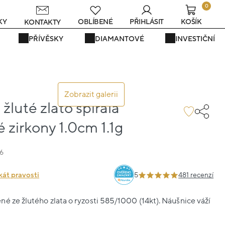
0
KY
OBLÍBENÉ
PŘIHLÁSIT
KOŠÍK
KONTAKTY
PŘÍVĚSKY
DIAMANTOVÉ
INVESTIČNÍ
Zobrazit galerii
žluté zlato spirála
 zirkony 1.0cm 1.1g
6
kát pravosti
5
481 recenzí
é ze žlutého zlata o ryzosti 585/1000 (14kt). Náušnice váží