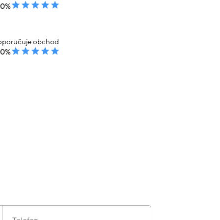
00%
poručuje obchod
00%