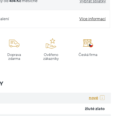
ky od
414 Kč
měsíčně
Vybrat splátky
alení
Více informací
Doprava
Ověřeno
Česká firma
zdarma
zákazníky
Y
nové
žluté zlato