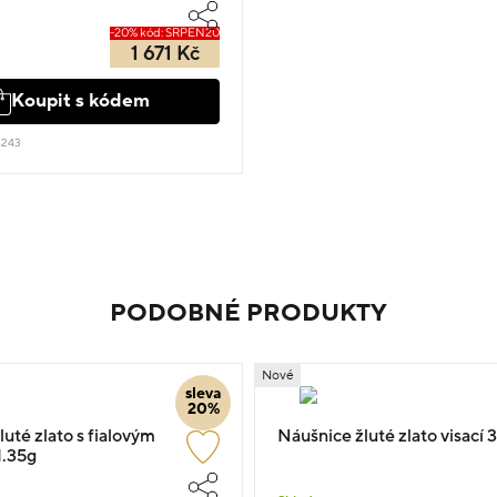
-20% kód: SRPEN20
1 671 Kč
Koupit s kódem
4243
PODOBNÉ PRODUKTY
Nové
sleva
20%
uté zlato s fialovým
Náušnice žluté zlato visací 
.35g