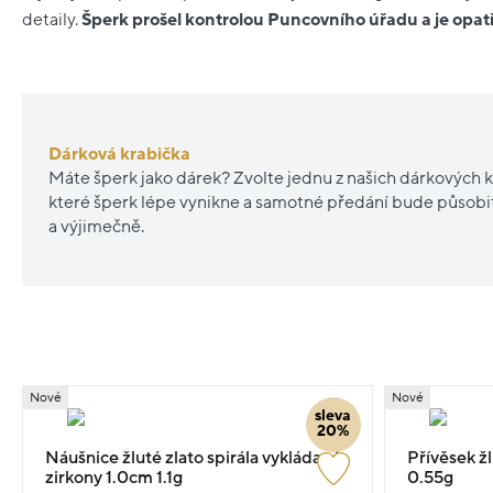
detaily.
Šperk prošel kontrolou Puncovního úřadu a je op
Dárková krabička
Máte šperk jako dárek? Zvolte jednu z našich dárkových k
které šperk lépe vynikne a samotné předání bude působ
a výjimečně.
Nové
Nové
sleva
20%
Náušnice žluté zlato spirála vykládané
Přívěsek ž
zirkony 1.0cm 1.1g
0.55g