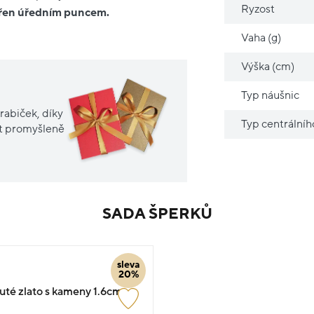
Ryzost
atřen úředním puncem.
Vaha (g)
Výška (cm)
Typ náušnic
rabiček, díky
Typ centrální
it promyšleně
SADA ŠPERKŮ
sleva
20%
luté zlato s kameny 1.6cm