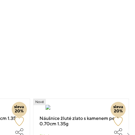
Nové
sleva
sleva
20%
20%
3cm 1.35g
Náušnice žluté zlato s kamenem pecky
0.70cm 1.35g