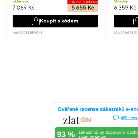
Skladem
Skladem
-20% kód: SRPEN20
7 069 Kč
5 655 Kč
6 359 Kč
Koupit s kódem
kód: 000822504243
kód: 0016308111