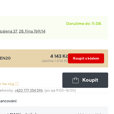
Doručíme do: 11.08.
pálená 37
,
28. října 769/14
4 143 Kč
EN20
Koupit s kódem
ušetříte 1 036 Kč
Koupit
3 766 Kč/g
efonicky:
+420 777 354 596
(po–pá 9:00–16:00)
nancování: