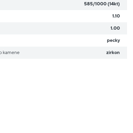
585/1000 (14kt)
1.10
1.00
pecky
ho kamene
zirkon