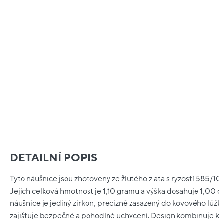
DETAILNÍ POPIS
Tyto náušnice jsou zhotoveny ze žlutého zlata s ryzostí 585/
Jejich celková hmotnost je 1,10 gramu a výška dosahuje 1,
náušnice je jediný zirkon, precizně zasazený do kovového lůž
zajišťuje bezpečné a pohodlné uchycení. Design kombinuje k