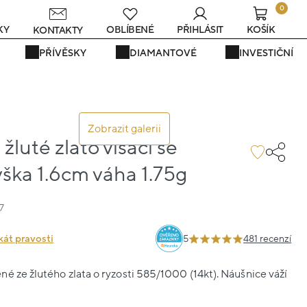
0
s
KY
OBLÍBENÉ
PŘIHLÁSIT
KOŠÍK
KONTAKTY
PŘÍVĚSKY
DIAMANTOVÉ
INVESTIČNÍ
Zobrazit galerii
žluté zlato visací se
ýška 1.6cm váha 1.75g
7
kát pravosti
5
481 recenzí
é ze žlutého zlata o ryzosti 585/1000 (14kt). Náušnice váží