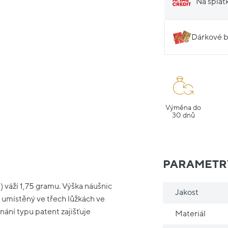
Na splát
Dárkové b
Výměna do
30 dnů
PARAMETR
) váží 1,75 gramu. Výška náušnic
Jakost
, umístěný ve třech lůžkách ve
nání typu patent zajišťuje
Materiál