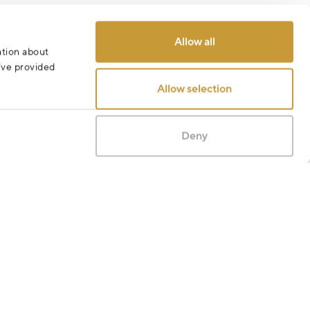
Allow all
ation about
u’ve provided
Allow selection
Deny