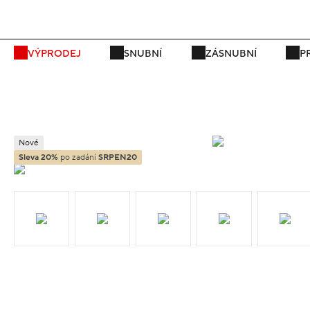
P
VÝPRODEJ
SNUBNÍ
ZÁSNUBNÍ
P
Nové
Sleva 20%
po zadání
SRPEN20