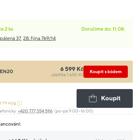
ze
2 ks
Doručíme do: 11.08.
pálená 37
,
28. října 769/14
6 599 Kč
EN20
Koupit s kódem
ušetříte 1 650 Kč
Koupit
3 771 Kč/g
efonicky:
+420 777 354 596
(po–pá 9:00–16:00)
nancování: