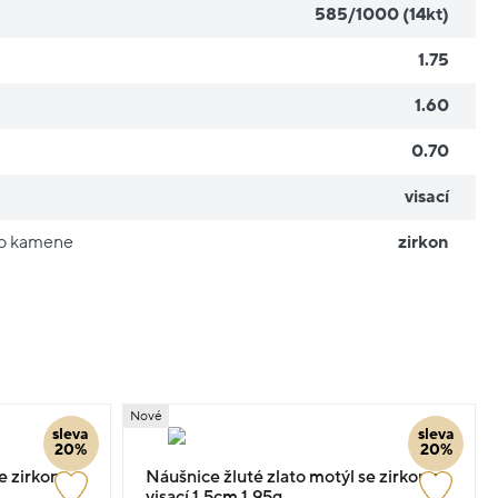
585/1000 (14kt)
1.75
1.60
0.70
visací
ho kamene
zirkon
Nové
sleva
sleva
20%
20%
se zirkony
Náušnice žluté zlato motýl se zirkony
visací 1.5cm 1.95g