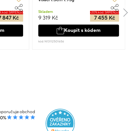
Skladem
% kód: SRPEN20
-20% kód: SRPEN20
7 847 Kč
9 319 Kč
7 455 Kč
em
Koupit s kódem
kód: N13112501656
poručuje obchod
00%