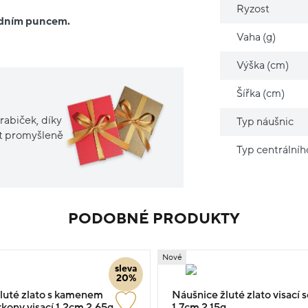
Ryzost
ředním puncem.
Vaha (g)
Výška (cm)
Šířka (cm)
rabiček, díky
Typ náušnic
it promyšleně
Typ centrální
PODOBNÉ PRODUKTY
Nové
sleva
20%
luté zlato s kamenem
Náušnice žluté zlato visací 
rkony visací 1.2cm 2.65g
1.7cm 2.15g