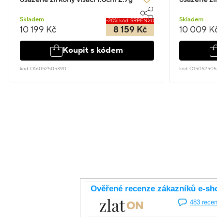
Skladem
Skladem
-20% kód: SRPEN20
10 199 Kč
8 159 Kč
10 009 K
Koupit s kódem
kód: O16052505390
kód: O15052505