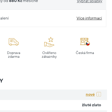
ky od
660 Kč
měsíčně
Vybrat splátky
alení
Více informací
Doprava
Ověřeno
Česká firma
zdarma
zákazníky
Y
nové
žluté zlato