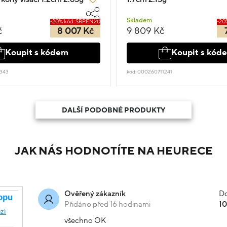
Skladem
-20% kód: SRPEN20
-20
č
8 007 Kč
9 809 Kč
Koupit s kódem
Koupit s kód
343
kód: 000260711241
DALŠÍ PODOBNÉ PRODUKTY
JAK NÁS HODNOTÍTE NA HEURECE
Do
Ověřený zákazník
Přidáno před 16 hodinami
1
všechno OK