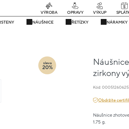
rávě teď! - 20 % na vše! Kód: SRPEN20
24 dní : 12h : 43m : 56
VÝROBA
OPRAVY
VÝKUP
SPLÁT
RSTENY
NÁUŠNICE
ŘETÍZKY
NÁRAMKY
Náušnice 
sleva
20%
zirkony v
Kód: 00051260625
Obdržíte certifi
Náušnice zhotoven
1.75 g.