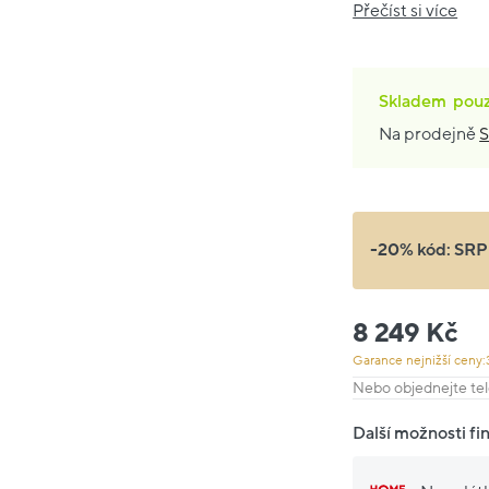
Přečíst si více
Skladem
pou
Na prodejně
S
-20% kód:
SRP
8 249 Kč
Garance nejnižší ceny:
Nebo objednejte tel
Další možnosti fi