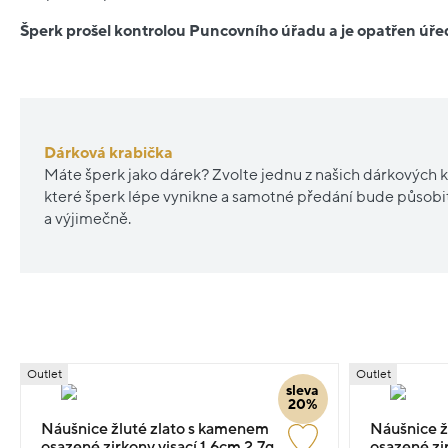
Šperk prošel kontrolou Puncovního úřadu a je opatřen ú
Dárková krabička
Máte šperk jako dárek? Zvolte jednu z našich dárkových k
které šperk lépe vynikne a samotné předání bude působ
a výjimečně.
Outlet
Outlet
sleva
20%
Náušnice žluté zlato s kamenem
Náušnice ž
osazené zirkony visací 1.6cm 2.7g
osazené zi