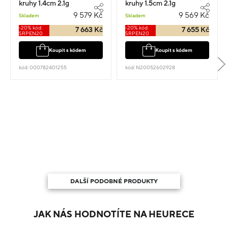
kruhy 1.4cm 2.1g
kruhy 1.5cm 2.1g
9 579 Kč
9 569 Kč
Skladem
Skladem
-20% kód:
-20% kód:
7 663 Kč
7 655 Kč
SRPEN20
SRPEN20
Koupit s kódem
Koupit s kódem
kód: 000782401255
kód: N20052602928
DALŠÍ PODOBNÉ PRODUKTY
JAK NÁS HODNOTÍTE NA HEURECE