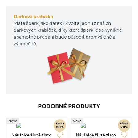
Dárková krabička
Máte šperk jako dárek? Zvolte jednu z našich
dárkových krabiček, díky které šperk lépe vynikne
a samotné předání bude působit promyšleně a
výjimečně.
PODOBNÉ PRODUKTY
Nové
Nové
sleva
sleva
20%
20%
Náušnice žluté zlato
Náušnice žluté zlato